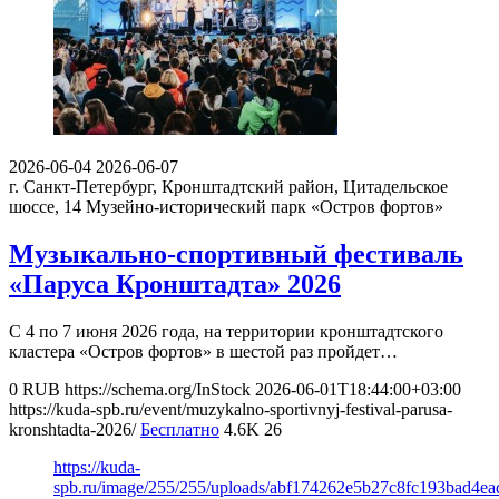
2026-06-04
2026-06-07
г. Санкт-Петербург, Кронштадтский район, Цитадельское
шоссе, 14
Музейно-исторический парк «Остров фортов»
Музыкально-спортивный фестиваль
«Паруса Кронштадта» 2026
С 4 по 7 июня 2026 года, на территории кронштадтского
кластера «Остров фортов» в шестой раз пройдет…
0
RUB
https://schema.org/InStock
2026-06-01T18:44:00+03:00
https://kuda-spb.ru/event/muzykalno-sportivnyj-festival-parusa-
kronshtadta-2026/
Бесплатно
4.6K
26
https://kuda-
spb.ru/image/255/255/uploads/abf174262e5b27c8fc193bad4e