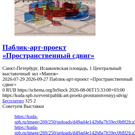
Паблик-арт-проект
«Пространственный сдвиг»
Санкт-Петербург, Исаакиевская площадь, 1
Центральный
выставочный зал «Манеж»
2026-07-29
2026-09-27
Паблик-арт-проект «Пространственный
сдвиг»
0
RUB
https://schema.org/InStock
2026-08-06T15:33:00+03:00
https://kuda-spb.ru/event/pablik-art-proekt-prostranstvennyj-sdvig/
Бесплатно
325
2
Советуем Выставки
https://kuda-
spb.ru/image/269/250/uploads/d49ad4e142b8a7b59ec0b8f2fc
https://kuda-
spb.ru/image/269/250/uploads/d49ad4e142b8a7b59ec0b8f2fc