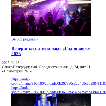
Выбор редакции
Вечеринки на теплоходе «Гидровояж»
2026
2025-04-28
Санкт-Петербург, наб. Обводного канала, д. 74, лит. Ц
«Планетарий №1»
https://kuda-
spb.ru/image/336/180/uploads/0b3673e0c32d4b9caba3841118
https://kuda-
spb.ru/image/336/180/uploads/0b3673e0c32d4b9caba3841118