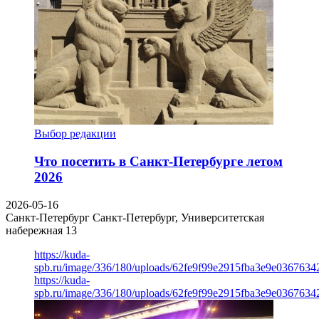
Выбор редакции
Что посетить в Санкт-Петербурге летом
2026
2026-05-16
Санкт-Петербург
Санкт-Петербург, Университетская
набережная 13
https://kuda-
spb.ru/image/336/180/uploads/62fe9f99e2915fba3e9e03676342
https://kuda-
spb.ru/image/336/180/uploads/62fe9f99e2915fba3e9e03676342