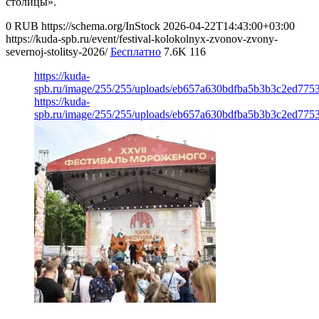
столицы».
0
RUB
https://schema.org/InStock
2026-04-22T14:43:00+03:00
https://kuda-spb.ru/event/festival-kolokolnyx-zvonov-zvony-
severnoj-stolitsy-2026/
Бесплатно
7.6K
116
https://kuda-
spb.ru/image/255/255/uploads/eb657a630bdfba5b3b3c2ed775
https://kuda-
spb.ru/image/255/255/uploads/eb657a630bdfba5b3b3c2ed775