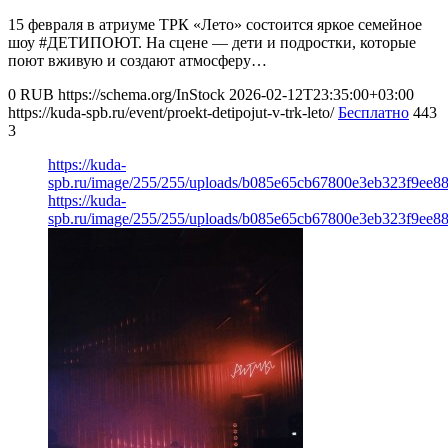
15 февраля в атриуме ТРК «Лето» состоится яркое семейное
шоу #ДЕТИПОЮТ. На сцене — дети и подростки, которые
поют вживую и создают атмосферу…
0
RUB
https://schema.org/InStock
2026-02-12T23:35:00+03:00
https://kuda-spb.ru/event/proekt-detipojut-v-trk-leto/
Бесплатно
443
3
https://kuda-
spb.ru/image/255/255/uploads/b085e65cb67800e3eb323f9ee88
https://kuda-
spb.ru/image/255/255/uploads/b085e65cb67800e3eb323f9ee88