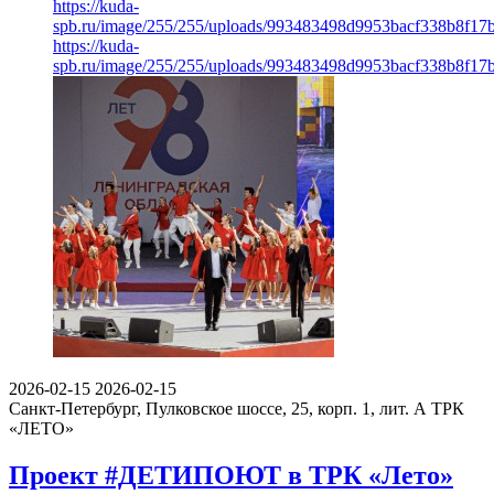
https://kuda-
spb.ru/image/255/255/uploads/993483498d9953bacf338b8f17
https://kuda-
spb.ru/image/255/255/uploads/993483498d9953bacf338b8f17
2026-02-15
2026-02-15
Санкт-Петербург, Пулковское шоссе, 25, корп. 1, лит. А
ТРК
«ЛЕТО»
Проект #ДЕТИПОЮТ в ТРК «Лето»