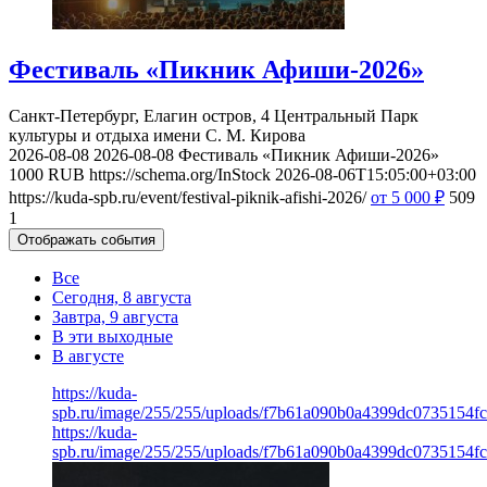
Фестиваль «Пикник Афиши-2026»
Санкт-Петербург, Елагин остров, 4
Центральный Парк
культуры и отдыха имени С. М. Кирова
2026-08-08
2026-08-08
Фестиваль «Пикник Афиши-2026»
1000
RUB
https://schema.org/InStock
2026-08-06T15:05:00+03:00
https://kuda-spb.ru/event/festival-piknik-afishi-2026/
от 5 000
₽
509
1
Отображать события
Все
Сегодня, 8 августа
Завтра, 9 августа
В эти выходные
В августе
https://kuda-
spb.ru/image/255/255/uploads/f7b61a090b0a4399dc0735154fc
https://kuda-
spb.ru/image/255/255/uploads/f7b61a090b0a4399dc0735154fc