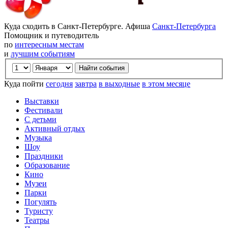
Куда сходить в Санкт-Петербурге. Афиша
Санкт-Петербурга
Помощник и путеводитель
по
интересным местам
и
лучшим событиям
Куда пойти
сегодня
завтра
в выходные
в этом месяце
Выставки
Фестивали
С детьми
Активный отдых
Музыка
Шоу
Праздники
Образование
Кино
Музеи
Парки
Погулять
Туристу
Театры