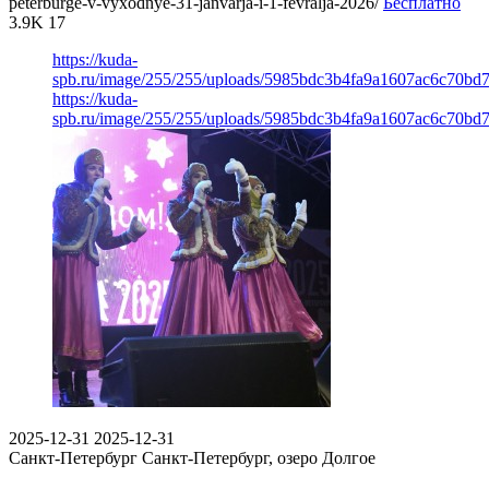
peterburge-v-vyxodnye-31-janvarja-i-1-fevralja-2026/
Бесплатно
3.9K
17
https://kuda-
spb.ru/image/255/255/uploads/5985bdc3b4fa9a1607ac6c70bd
https://kuda-
spb.ru/image/255/255/uploads/5985bdc3b4fa9a1607ac6c70bd
2025-12-31
2025-12-31
Санкт-Петербург
Санкт-Петербург, озеро Долгое