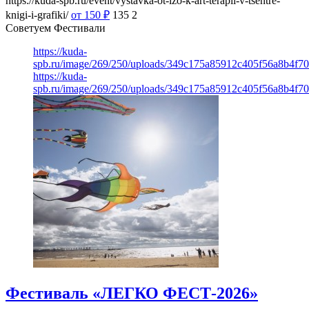
https://kuda-spb.ru/event/vystavka-ot-izo-k-art-terapii-v-tsentre-
knigi-i-grafiki/
от 150
₽
135
2
Советуем Фестивали
https://kuda-
spb.ru/image/269/250/uploads/349c175a85912c405f56a8b4f7
https://kuda-
spb.ru/image/269/250/uploads/349c175a85912c405f56a8b4f7
Фестиваль «ЛЕГКО ФЕСТ-2026»