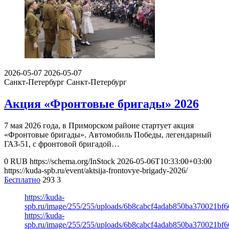
2026-05-07
2026-05-07
Санкт-Петербург
Санкт-Петербург
Акция «Фронтовые бригады» 2026
7 мая 2026 года, в Приморском районе стартует акция
«Фронтовые бригады». Автомобиль Победы, легендарный
ГАЗ-51, с фронтовой бригадой…
0
RUB
https://schema.org/InStock
2026-05-06T10:33:00+03:00
https://kuda-spb.ru/event/aktsija-frontovye-brigady-2026/
Бесплатно
293
3
https://kuda-
spb.ru/image/255/255/uploads/6b8cabcf4adab850ba370021bf
https://kuda-
spb.ru/image/255/255/uploads/6b8cabcf4adab850ba370021bf