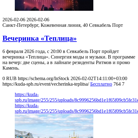
2026-02-06
2026-02-06
Санкт-Петербург, Кожевенная линия, 40
Севкабель Порт
Вечеринка «Теплица»
6 февраля 2026 года, с 20:00 в Севкабель Порт пройдет
вечеринка «Теплица». Синергия моды и музыки. В программе
на вечер: две сцены, а в лайнапе резиденты Ритмов и промо
Камень.
0
RUB
https://schema.org/InStock
2026-02-02T14:11:00+03:00
https://kuda-spb.ru/event/vecherinka-teplitsa/
Бесплатно
764
7
https://kuda-
spb.ru/image/255/255/uploads/8c9996256bd1e1f65f09cb5fe31
https://kuda-
spb.ru/image/255/255/uploads/8c9996256bd1e1f65f09cb5fe31