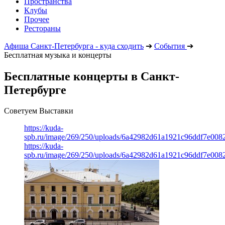
Пространства
Клубы
Прочее
Рестораны
Афиша Санкт-Петербурга - куда сходить
➔
События
➔
Бесплатная музыка и концерты
Бесплатные концерты в Санкт-
Петербурге
Советуем Выставки
https://kuda-
spb.ru/image/269/250/uploads/6a42982d61a1921c96ddf7e008
https://kuda-
spb.ru/image/269/250/uploads/6a42982d61a1921c96ddf7e008