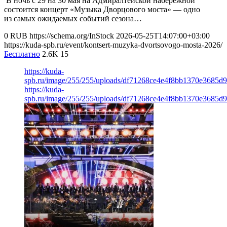
В ночь с 29 на 30 мая на Адмиралтейской набережной
состоится концерт «Музыка Дворцового моста» — одно
из самых ожидаемых событий сезона…
0
RUB
https://schema.org/InStock
2026-05-25T14:07:00+03:00
https://kuda-spb.ru/event/kontsert-muzyka-dvortsovogo-mosta-2026/
Бесплатно
2.6K
15
https://kuda-
spb.ru/image/255/255/uploads/df71268ce4e4f8bb1370e3685d
https://kuda-
spb.ru/image/255/255/uploads/df71268ce4e4f8bb1370e3685d