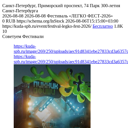
Санкт-Петербург, Приморский проспект, 74
Парк 300-летия
Санкт-Петербурга
2026-08-08
2026-08-08
Фестиваль «ЛЕГКО ФЕСТ-2026»
0
RUB
https://schema.org/InStock
2026-08-06T15:15:00+03:00
https://kuda-spb.ru/event/festival-legko-fest-2026/
Бесплатно
1.8K
10
Советуем Фестивали
https://kuda-
spb.ru/image/269/250/uploads/aec91d8341ebe27833cd3a6357
https://kuda-
spb.ru/image/269/250/uploads/aec91d8341ebe27833cd3a6357