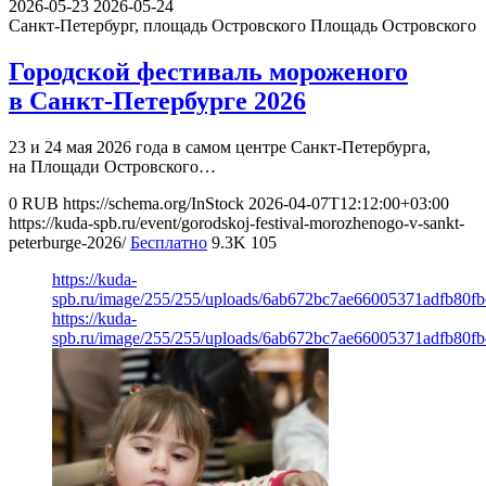
2026-05-23
2026-05-24
Санкт-Петербург, площадь Островского
Площадь Островского
Городской фестиваль мороженого
в Санкт-Петербурге 2026
23 и 24 мая 2026 года в самом центре Санкт-Петербурга,
на Площади Островского…
0
RUB
https://schema.org/InStock
2026-04-07T12:12:00+03:00
https://kuda-spb.ru/event/gorodskoj-festival-morozhenogo-v-sankt-
peterburge-2026/
Бесплатно
9.3K
105
https://kuda-
spb.ru/image/255/255/uploads/6ab672bc7ae66005371adfb80fb
https://kuda-
spb.ru/image/255/255/uploads/6ab672bc7ae66005371adfb80fb