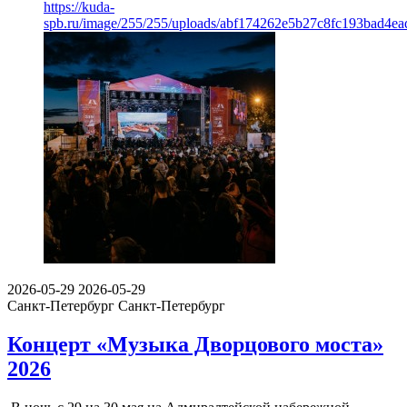
https://kuda-
spb.ru/image/255/255/uploads/abf174262e5b27c8fc193bad4e
2026-05-29
2026-05-29
Санкт-Петербург
Санкт-Петербург
Концерт «Музыка Дворцового моста»
2026