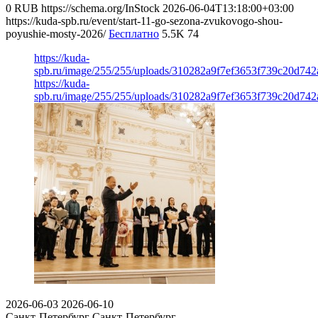
0
RUB
https://schema.org/InStock
2026-06-04T13:18:00+03:00
https://kuda-spb.ru/event/start-11-go-sezona-zvukovogo-shou-
poyushie-mosty-2026/
Бесплатно
5.5K
74
https://kuda-
spb.ru/image/255/255/uploads/310282a9f7ef3653f739c20d742
https://kuda-
spb.ru/image/255/255/uploads/310282a9f7ef3653f739c20d742
2026-06-03
2026-06-10
Санкт-Петербург
Санкт-Петербург,