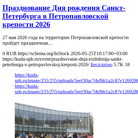
Празднование Дня рождения Санкт-
Петербурга в Петропавловской
крепости 2026
27 мая 2026 года на территории Петропавловской крепости
пройдет праздничная…
0
RUB
https://schema.org/InStock
2026-05-25T10:17:00+03:00
https://kuda-spb.ru/event/prazdnovanie-dnja-rozhdenija-sankt-
peterburga-v-petropavlovskoj-kreposti-2026/
Бесплатно
5.7K
18
https://kuda-
spb.ru/image/255/255/uploads/5eef30ac7defbb1a2c87e126928
https://kuda-
spb.ru/image/255/255/uploads/5eef30ac7defbb1a2c87e126928