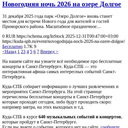
Новогодняя ночь 2026 на озере Долгое
31 декабря 2025 года парк «Озеро Долгое» вновь станет
местом для встречи Нового года для жителей и гостей
Приморского района. Масштабное праздничное…
0
RUB
https://schema.org/InStock
2025-12-31T00:47:00+03:00
https://kuda-spb.ru/event/novogodnjaja-noch-2026-na-ozere-dolgoe/
Бесплатно
1.7K
9
<Назад
1
2
3
4
5
6
7
Вперед >
На нашем сайте вы узнаете всё необходимое про бесплатные
концерты в Санкт-Петербурге. Куда-СПБ — это
интерактивная афиша самых интересных событий Санкт-
Петербурга.
Куда-СПБ собирает информацию о лучших развлечениях и
мероприятих Санкт-Петербурга. На этой странице
перечислены бесплатные концерты в Санкт-Петербурге
которые проходят сегодня, либо будут проходить скоро:
например завтра, на этих выходных и т.д.
Куда-СПБ в курсе
640 музыкальных событий и концертов
,
которые пройдут в Санкт-Петербурге.
Если вы знаете о событии, которого нет на сайте,
сообщите