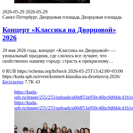
2026-05-29
2026-05-29
Санкт-Петербург, Дворцовая площадь
Дворцовая площадь
Концерт «Классика на Дворцовой»
2026
29 мая 2026 года, концерт «Классика на Дворцовой» —
уникальный праздник, где слилось все лучшее, что
свойственно нашему городу: страсть к прекрасному…
0
RUB
https://schema.org/InStock
2026-05-25T13:42:00+03:00
https://kuda-spb.ru/event/kontsert-klassika-na-dvortsovoj-2026/
Бесплатно
7.7K
43
https://kuda-
spb.ru/image/255/255/uploads/a60df53a950c46bc0d0d4c41b1
https://kuda-
spb.ru/image/255/255/uploads/a60df53a950c46bc0d0d4c41b1