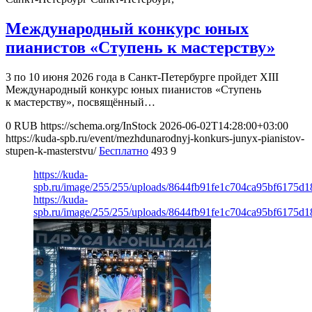
Международный конкурс юных
пианистов «Ступень к мастерству»
3 по 10 июня 2026 года в Санкт-Петербурге пройдет XIII
Международный конкурс юных пианистов «Ступень
к мастерству», посвящённый…
0
RUB
https://schema.org/InStock
2026-06-02T14:28:00+03:00
https://kuda-spb.ru/event/mezhdunarodnyj-konkurs-junyx-pianistov-
stupen-k-masterstvu/
Бесплатно
493
9
https://kuda-
spb.ru/image/255/255/uploads/8644fb91fe1c704ca95bf6175d
https://kuda-
spb.ru/image/255/255/uploads/8644fb91fe1c704ca95bf6175d