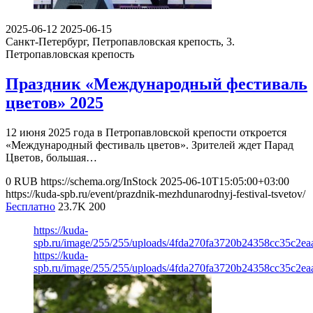
2025-06-12
2025-06-15
Санкт-Петербург, Петропавловская крепость, 3.
Петропавловская крепость
Праздник «Международный фестиваль
цветов» 2025
12 июня 2025 года в Петропавловской крепости откроется
«Международный фестиваль цветов». Зрителей ждет Парад
Цветов, большая…
0
RUB
https://schema.org/InStock
2025-06-10T15:05:00+03:00
https://kuda-spb.ru/event/prazdnik-mezhdunarodnyj-festival-tsvetov/
Бесплатно
23.7K
200
https://kuda-
spb.ru/image/255/255/uploads/4fda270fa3720b24358cc35c2ea
https://kuda-
spb.ru/image/255/255/uploads/4fda270fa3720b24358cc35c2ea