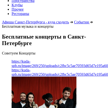
Пространства
Клубы
Прочее
Рестораны
Афиша Санкт-Петербурга - куда сходить
➔
События
➔
Бесплатная музыка и концерты
Бесплатные концерты в Санкт-
Петербурге
Советуем Концерты
https://kuda-
spb.ru/image/269/250/uploads/c2fbc5c5ae70593d65d7e195a6
https://kuda-
spb.ru/image/269/250/uploads/c2fbc5c5ae70593d65d7e195a6