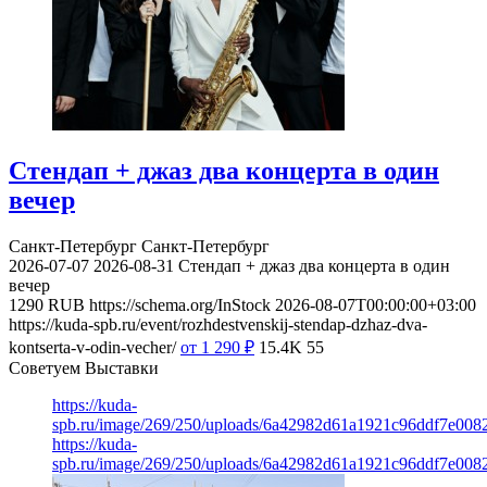
Стендап + джаз два концерта в один
вечер
Санкт-Петербург
Санкт-Петербург
2026-07-07
2026-08-31
Стендап + джаз два концерта в один
вечер
1290
RUB
https://schema.org/InStock
2026-08-07T00:00:00+03:00
https://kuda-spb.ru/event/rozhdestvenskij-stendap-dzhaz-dva-
kontserta-v-odin-vecher/
от 1 290
₽
15.4K
55
Советуем Выставки
https://kuda-
spb.ru/image/269/250/uploads/6a42982d61a1921c96ddf7e008
https://kuda-
spb.ru/image/269/250/uploads/6a42982d61a1921c96ddf7e008