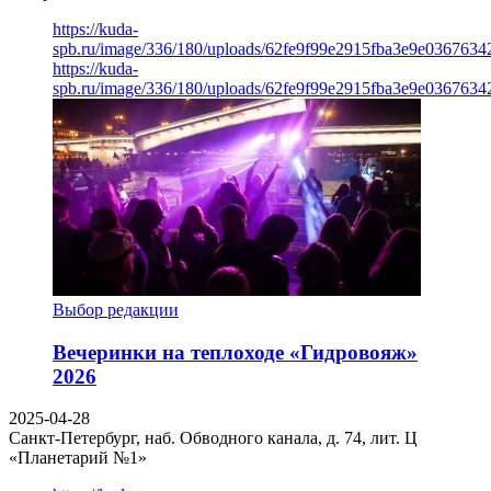
https://kuda-
spb.ru/image/336/180/uploads/62fe9f99e2915fba3e9e03676342
https://kuda-
spb.ru/image/336/180/uploads/62fe9f99e2915fba3e9e03676342
Выбор редакции
Вечеринки на теплоходе «Гидровояж»
2026
2025-04-28
Санкт-Петербург, наб. Обводного канала, д. 74, лит. Ц
«Планетарий №1»