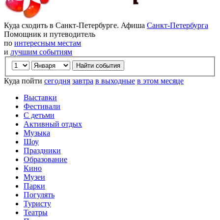
Куда сходить в Санкт-Петербурге. Афиша
Санкт-Петербурга
Помощник и путеводитель
по
интересным местам
и
лучшим событиям
Куда пойти
сегодня
завтра
в выходные
в этом месяце
Выставки
Фестивали
С детьми
Активный отдых
Музыка
Шоу
Праздники
Образование
Кино
Музеи
Парки
Погулять
Туристу
Театры