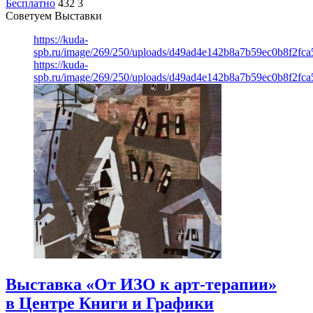
Бесплатно
432
3
Советуем Выставки
https://kuda-
spb.ru/image/269/250/uploads/d49ad4e142b8a7b59ec0b8f2fc
https://kuda-
spb.ru/image/269/250/uploads/d49ad4e142b8a7b59ec0b8f2fc
Выставка «От ИЗО к арт-терапии»
в Центре Книги и Графики