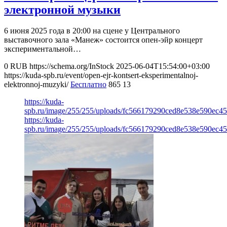
электронной музыки
6 июня 2025 года в 20:00 на сцене у Центрального
выставочного зала «Манеж» состоится опен-эйр концерт
экспериментальной…
0
RUB
https://schema.org/InStock
2025-06-04T15:54:00+03:00
https://kuda-spb.ru/event/open-ejr-kontsert-eksperimentalnoj-
elektronnoj-muzyki/
Бесплатно
865
13
https://kuda-
spb.ru/image/255/255/uploads/fc566179290ced8e538e590ec4
https://kuda-
spb.ru/image/255/255/uploads/fc566179290ced8e538e590ec4