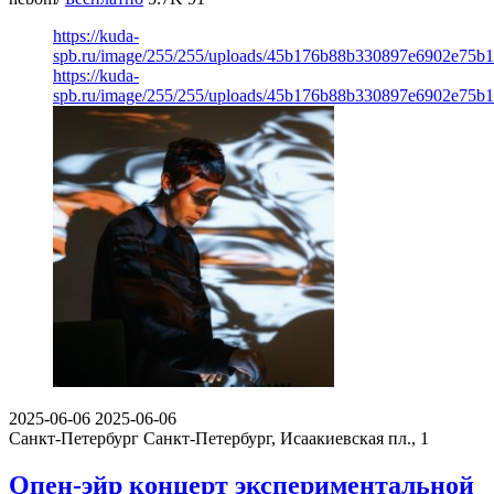
https://kuda-
spb.ru/image/255/255/uploads/45b176b88b330897e6902e75b
https://kuda-
spb.ru/image/255/255/uploads/45b176b88b330897e6902e75b
2025-06-06
2025-06-06
Санкт-Петербург
Санкт-Петербург, Исаакиевская пл., 1
Опен-эйр концерт экспериментальной