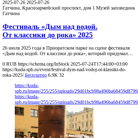
2025-07-26
2025-07-26
Гатчина, Красноармейский проспект, дом 1
Музей заповедник
Гатчина
Фестиваль «Дым над водой.
От классики до рока» 2025
26 июля 2025 года в Приоратском парке на сцене фестиваля
«Дым над водой. От классики до рока», который придумал…
0
RUB
https://schema.org/InStock
2025-07-24T17:44:00+03:00
https://kuda-spb.ru/event/festival-dym-nad-vodoj-ot-klassiki-do-
roka-2025/
Бесплатно
6.9K
32
https://kuda-
spb.ru/image/255/255/uploads/29d01bcb98a496ba68459d879
https://kuda-
spb.ru/image/255/255/uploads/29d01bcb98a496ba68459d879