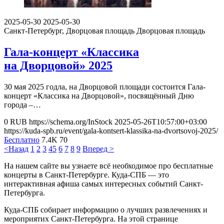
2025-05-30
2025-05-30
Санкт-Петербург, Дворцовая площадь
Дворцовая площадь
Гала-концерт «Классика
на Дворцовой» 2025
30 мая 2025 годла, на Дворцовой площади состоится Гала-
концерт «Классика на Дворцовой», посвящённый Дню
города –…
0
RUB
https://schema.org/InStock
2025-05-26T10:57:00+03:00
https://kuda-spb.ru/event/gala-kontsert-klassika-na-dvortsovoj-2025/
Бесплатно
7.4K
70
<Назад
1
2
3
4
5
6
7
8
9
Вперед >
На нашем сайте вы узнаете всё необходимое про бесплатные
концерты в Санкт-Петербурге. Куда-СПБ — это
интерактивная афиша самых интересных событий Санкт-
Петербурга.
Куда-СПБ собирает информацию о лучших развлечениях и
мероприятих Санкт-Петербурга. На этой странице