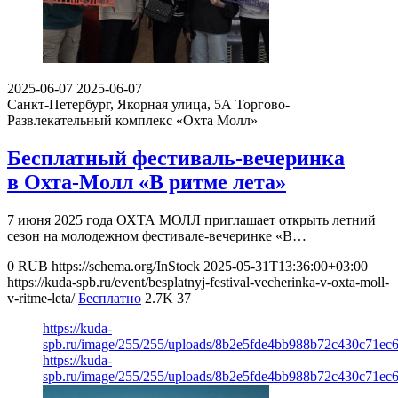
2025-06-07
2025-06-07
Санкт-Петербург, Якорная улица, 5А
Торгово-
Развлекательный комплекс «Охта Молл»
Бесплатный фестиваль-вечеринка
в Охта-Молл «В ритме лета»
7 июня 2025 года ОХТА МОЛЛ приглашает открыть летний
сезон на молодежном фестивале-вечеринке «В…
0
RUB
https://schema.org/InStock
2025-05-31T13:36:00+03:00
https://kuda-spb.ru/event/besplatnyj-festival-vecherinka-v-oxta-moll-
v-ritme-leta/
Бесплатно
2.7K
37
https://kuda-
spb.ru/image/255/255/uploads/8b2e5fde4bb988b72c430c71ec
https://kuda-
spb.ru/image/255/255/uploads/8b2e5fde4bb988b72c430c71ec