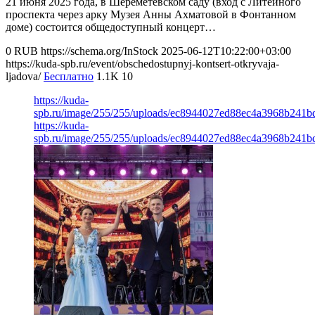
21 июня 2025 года, в Шереметевском саду (вход с Литейного
проспекта через арку Музея Анны Ахматовой в Фонтанном
доме) состоится общедоступный концерт…
0
RUB
https://schema.org/InStock
2025-06-12T10:22:00+03:00
https://kuda-spb.ru/event/obschedostupnyj-kontsert-otkryvaja-
ljadova/
Бесплатно
1.1K
10
https://kuda-
spb.ru/image/255/255/uploads/ec8944027ed88ec4a3968b241b
https://kuda-
spb.ru/image/255/255/uploads/ec8944027ed88ec4a3968b241b