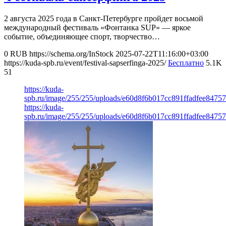
2 августа 2025 года в Санкт-Петербурге пройдет восьмой
международный фестиваль «Фонтанка SUP» — яркое
событие, объединяющее спорт, творчество…
0
RUB
https://schema.org/InStock
2025-07-22T11:16:00+03:00
https://kuda-spb.ru/event/festival-sapserfinga-2025/
Бесплатно
5.1K
51
https://kuda-
spb.ru/image/255/255/uploads/e60d8f6b017cc891ffadfee8475
https://kuda-
spb.ru/image/255/255/uploads/e60d8f6b017cc891ffadfee8475