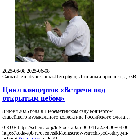
2025-06-08
2025-06-08
Санкт-Петербург
Санкт-Петербург, Литейный проспект, д.53В
Цикл концертов «Встречи под
открытым небом»
8 июня 2025 года в Шереметевском саду концертом
старейшего музыкального коллектива Российского флота…
0
RUB
https://schema.org/InStock
2025-06-04T22:34:00+03:00
https://kuda-spb.ru/event/tsikl-kontsertov-vstrechi-pod-otkrytym-
nebom/
Бесплатно
5.7K
91