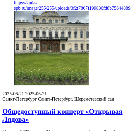
https://kuda-
spb.ru/image/255/255/uploads/3f2f7867f199836fd8b7564488
2025-06-21
2025-06-21
Санкт-Петербург
Санкт-Петербург, Шереметевский сад
Общедоступный концерт «Открывая
Лядова»