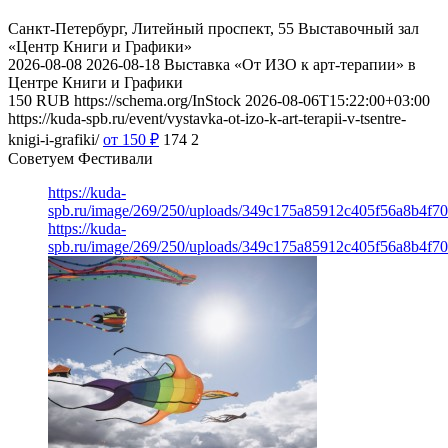
Санкт-Петербург, Литейный проспект, 55
Выставочный зал
«Центр Книги и Графики»
2026-08-08
2026-08-18
Выставка «От ИЗО к арт-терапии» в
Центре Книги и Графики
150
RUB
https://schema.org/InStock
2026-08-06T15:22:00+03:00
https://kuda-spb.ru/event/vystavka-ot-izo-k-art-terapii-v-tsentre-
knigi-i-grafiki/
от 150
₽
174
2
Советуем Фестивали
https://kuda-
spb.ru/image/269/250/uploads/349c175a85912c405f56a8b4f7
https://kuda-
spb.ru/image/269/250/uploads/349c175a85912c405f56a8b4f7