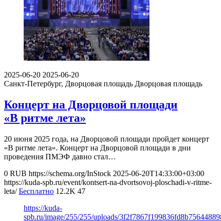
2025-06-20
2025-06-20
Санкт-Петербург, Дворцовая площадь
Дворцовая площадь
Концерт на Дворцовой площади
«В ритме лета»
20 июня 2025 года, на Дворцовой площади пройдет концерт
«В ритме лета». Концерт на Дворцовой площади в дни
проведения ПМЭФ давно стал…
0
RUB
https://schema.org/InStock
2025-06-20T14:33:00+03:00
https://kuda-spb.ru/event/kontsert-na-dvortsovoj-ploschadi-v-ritme-
leta/
Бесплатно
12.2K
47
https://kuda-
spb.ru/image/255/255/uploads/3f2f7867f199836fd8b7564488