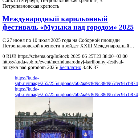
Санкт-Петербург, Петропавловская крепость, 3.
Петропавловская крепость
Международный карильонный
фестиваль «Музыка над городом» 2025
С 27 июня по 10 июля 2025 года на Соборной площади
Петропавловской крепости пройдет ХХIII Международный…
0
RUB
https://schema.org/InStock
2025-06-25T23:38:00+03:00
https://kuda-spb.ru/event/mezhdunarodnyj-kariljonnyj-festival-
muzyka-nad-gorodom-2025/
Бесплатно
3.4K
37
https://kuda-
spb.ru/image/255/255/uploads/602aa9c8d9c38d965fec91cb874
https://kuda-
spb.ru/image/255/255/uploads/602aa9c8d9c38d965fec91cb874