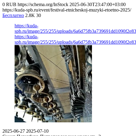
0
RUB
https://schema.org/InStock
2025-06-30T23:47:00+03:00
https://kuda-spb.ru/event/festival-etnicheskoj-muzyki-etoetno-2025/
Бесплатно
2.8K
30
https://kuda-
spb.ru/image/255/255/uploads/6a6d75fb3a739691dd1090f2e8
https://kuda-
spb.ru/image/255/255/uploads/6a6d75fb3a739691dd1090f2e8
2025-06-27
2025-07-10