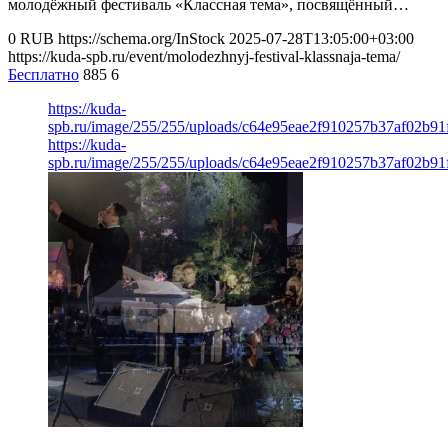
молодёжный фестиваль «Классная тема», посвящённый…
0
RUB
https://schema.org/InStock
2025-07-28T13:05:00+03:00
https://kuda-spb.ru/event/molodezhnyj-festival-klassnaja-tema/
Бесплатно
885
6
https://kuda-
spb.ru/image/255/255/uploads/c64e95eae2f910257b37af02b91
https://kuda-
spb.ru/image/255/255/uploads/c64e95eae2f910257b37af02b91