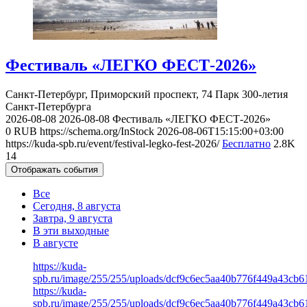
Фестиваль «ЛЕГКО ФЕСТ-2026»
Санкт-Петербург, Приморский проспект, 74
Парк 300-летия
Санкт-Петербурга
2026-08-08
2026-08-08
Фестиваль «ЛЕГКО ФЕСТ-2026»
0
RUB
https://schema.org/InStock
2026-08-06T15:15:00+03:00
https://kuda-spb.ru/event/festival-legko-fest-2026/
Бесплатно
2.8K
14
Отображать события
Все
Сегодня, 8 августа
Завтра, 9 августа
В эти выходные
В августе
https://kuda-
spb.ru/image/255/255/uploads/dcf9c6ec5aa40b776f449a43cb6
https://kuda-
spb.ru/image/255/255/uploads/dcf9c6ec5aa40b776f449a43cb6