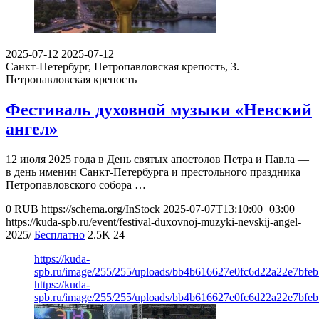
2025-07-12
2025-07-12
Санкт-Петербург, Петропавловская крепость, 3.
Петропавловская крепость
Фестиваль духовной музыки «Невский
ангел»
12 июля 2025 года в День святых апостолов Петра и Павла —
в день именин Санкт-Петербурга и престольного праздника
Петропавловского собора …
0
RUB
https://schema.org/InStock
2025-07-07T13:10:00+03:00
https://kuda-spb.ru/event/festival-duxovnoj-muzyki-nevskij-angel-
2025/
Бесплатно
2.5K
24
https://kuda-
spb.ru/image/255/255/uploads/bb4b616627e0fc6d22a22e7bfeb
https://kuda-
spb.ru/image/255/255/uploads/bb4b616627e0fc6d22a22e7bfeb