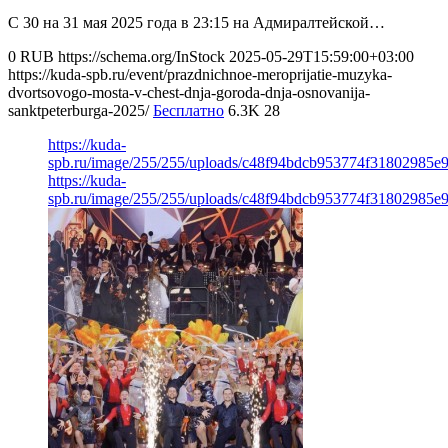
С 30 на 31 мая 2025 года в 23:15 на Адмиралтейской…
0
RUB
https://schema.org/InStock
2025-05-29T15:59:00+03:00
https://kuda-spb.ru/event/prazdnichnoe-meroprijatie-muzyka-
dvortsovogo-mosta-v-chest-dnja-goroda-dnja-osnovanija-
sanktpeterburga-2025/
Бесплатно
6.3K
28
https://kuda-
spb.ru/image/255/255/uploads/c48f94bdcb953774f31802985e
https://kuda-
spb.ru/image/255/255/uploads/c48f94bdcb953774f31802985e