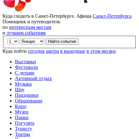
Куда сходить в Санкт-Петербурге. Афиша
Санкт-Петербурга
Помощник и путеводитель
по
интересным местам
и
лучшим событиям
Куда пойти
сегодня
завтра
в выходные
в этом месяце
Выставки
Фестивали
С детьми
Активный отдых
Музыка
Шоу
Праздники
Образование
Кино
Музеи
Парки
Погулять
Туристу
Театры