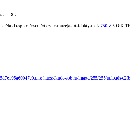
ала 118 С
tps://kuda-spb.ru/event/otkrytie-muzeja-art-i-fakty-maf/
750
₽
59.8K
11
d65d7e195a60047e0.png
https://kuda-spb.ru/image/255/255/uploads/