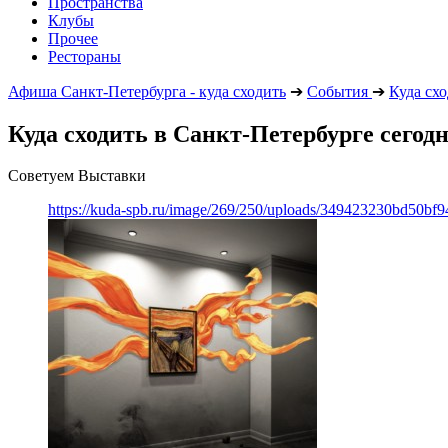
Пространства
Клубы
Прочее
Рестораны
Афиша Санкт-Петербурга - куда сходить
➔
События
➔
Куда сх
Куда сходить в Санкт-Петербурге сегод
Советуем Выставки
https://kuda-spb.ru/image/269/250/uploads/349423230bd50bf