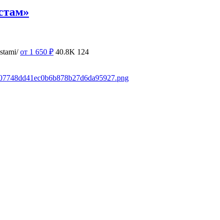
стам»
stami/
от 1 650
₽
40.8K
124
/8007748dd41ec0b6b878b27d6da95927.png