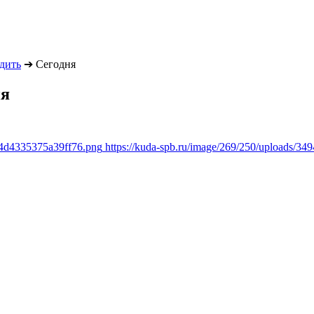
одить
➔
Сегодня
ня
94d4335375a39ff76.png
https://kuda-spb.ru/image/269/250/uploads/