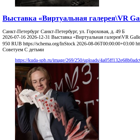
Выставка «Виртуальная галерея\VR Gal
Санкт-Петербург
Санкт-Петербург, ул. Гороховая, д. 49 Б
2026-07-16
2026-12-31
Выставка «Виртуальная галерея\VR Gall
950
RUB
https://schema.org/InStock
2026-08-06T00:00:00+03:00
ht
Советуем С детьми
https://kuda-spb.ru/image/269/250/uploads/4a05ff132e68b0ad