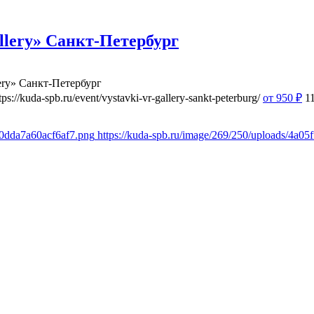
lery» Санкт-Петербург
ery» Санкт-Петербург
tps://kuda-spb.ru/event/vystavki-vr-gallery-sankt-peterburg/
от 950
₽
1
c0dda7a60acf6af7.png
https://kuda-spb.ru/image/269/250/uploads/4a0