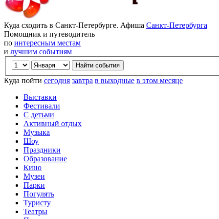
Куда сходить в Санкт-Петербурге. Афиша
Санкт-Петербурга
Помощник и путеводитель
по
интересным местам
и
лучшим событиям
Куда пойти
сегодня
завтра
в выходные
в этом месяце
Выставки
Фестивали
С детьми
Активный отдых
Музыка
Шоу
Праздники
Образование
Кино
Музеи
Парки
Погулять
Туристу
Театры