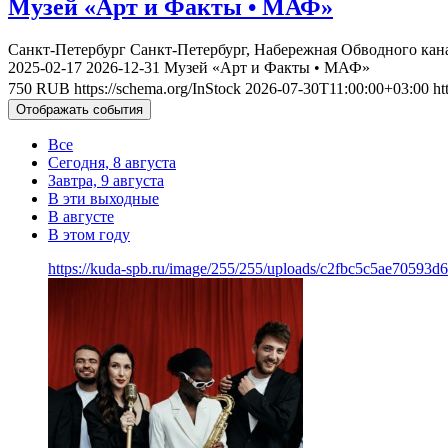
Музей «Арт и Факты • МАФ»
Санкт-Петербург
Санкт-Петербург, Набережная Обводного кан
2025-02-17
2026-12-31
Музей «Арт и Факты • МАФ»
750
RUB
https://schema.org/InStock
2026-07-30T11:00:00+03:00
ht
Отображать события
Все
Сегодня, 8 августа
Завтра, 9 августа
В эти выходные
В августе
В этом году
https://kuda-spb.ru/image/255/255/uploads/c2fbc5c5ae70593