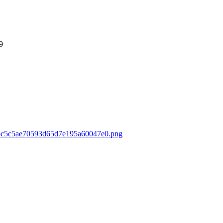
9
c2fbc5c5ae70593d65d7e195a60047e0.png