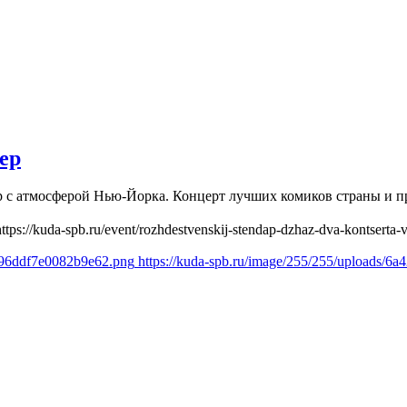
ер
лер с атмосферой Нью-Йорка. Концерт лучших комиков страны и
https://kuda-spb.ru/event/rozhdestvenskij-stendap-dzhaz-dva-kontserta-
1c96ddf7e0082b9e62.png
https://kuda-spb.ru/image/255/255/uploads/