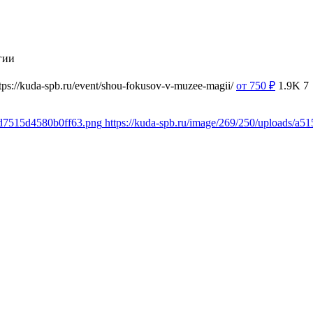
гии
tps://kuda-spb.ru/event/shou-fokusov-v-muzee-magii/
от 750
₽
1.9K
7
8d7515d4580b0ff63.png
https://kuda-spb.ru/image/269/250/uploads/