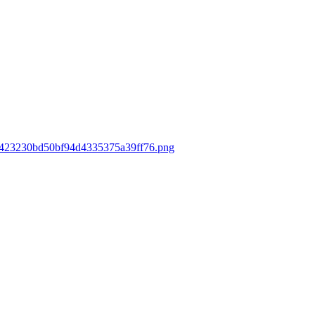
349423230bd50bf94d4335375a39ff76.png