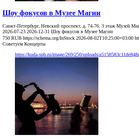
Шоу фокусов в Музее Магии
Санкт-Петербург, Невский проспект, д. 74-76. 3 этаж
Музей Ма
2026-07-23
2026-12-31
Шоу фокусов в Музее Магии
750
RUB
https://schema.org/InStock
2026-08-02T10:25:00+03:00
ht
Советуем Концерты
https://kuda-spb.ru/image/269/250/uploads/a5158583c11de84