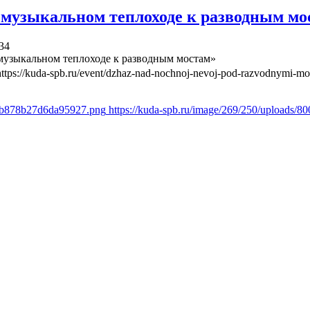
 музыкальном теплоходе к разводным мо
34
музыкальном теплоходе к разводным мостам»
https://kuda-spb.ru/event/dzhaz-nad-nochnoj-nevoj-pod-razvodnymi-mo
b6b878b27d6da95927.png
https://kuda-spb.ru/image/269/250/uploads