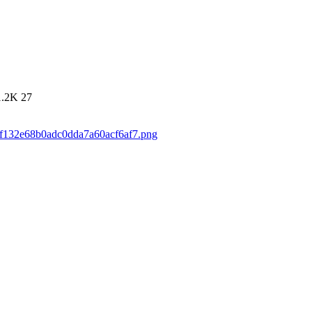
1.2K
27
5ff132e68b0adc0dda7a60acf6af7.png