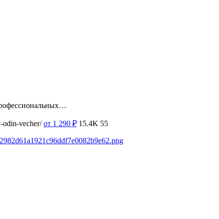
 профессиональных…
v-odin-vecher/
от 1 290
₽
15.4K
55
6a42982d61a1921c96ddf7e0082b9e62.png