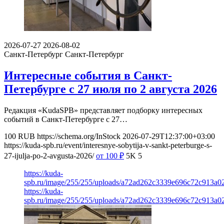
2026-07-27
2026-08-02
Санкт-Петербург
Санкт-Петербург
Интересные события в Санкт-
Петербурге с 27 июля по 2 августа 2026
Редакция «KudaSPB» представляет подборку интересных
событий в Санкт-Петербурге с 27…
100
RUB
https://schema.org/InStock
2026-07-29T12:37:00+03:00
https://kuda-spb.ru/event/interesnye-sobytija-v-sankt-peterburge-s-
27-ijulja-po-2-avgusta-2026/
от 100
₽
5K
5
https://kuda-
spb.ru/image/255/255/uploads/a72ad262c3339e696c72c913a0
https://kuda-
spb.ru/image/255/255/uploads/a72ad262c3339e696c72c913a0