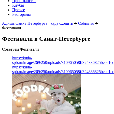
Пространства
Клубы
Прочее
Рестораны
Афиша Санкт-Петербурга - куда сходить
➔
События
➔
Фестивали
Фестивали в Санкт-Петербурге
Советуем Фестивали
https://kuda-
spb.ru/image/269/250/uploads/810965058ff324836825beba1e
https://kuda-
spb.ru/image/269/250/uploads/810965058ff324836825beba1e