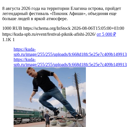
8 августа 2026 года на территории Елагина острова, пройдет
легендарный фестиваль «Пикник Афиши», объединяя еще
больше людей в яркой атмосфере.
1000
RUB
https://schema.org/InStock
2026-08-06T15:05:00+03:00
https://kuda-spb.ru/event/festival-piknik-afishi-2026/
от 5 000
₽
1.1K
1
https://kuda-
spb.ru/image/255/255/uploads/fc668d18fc5e25e7c409b14991
https://kuda-
spb.ru/image/255/255/uploads/fc668d18fc5e25e7c409b14991