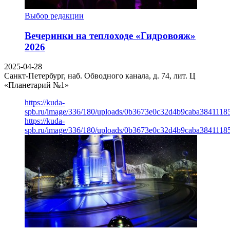
Выбор редакции
Вечеринки на теплоходе «Гидровояж»
2026
2025-04-28
Санкт-Петербург, наб. Обводного канала, д. 74, лит. Ц
«Планетарий №1»
https://kuda-
spb.ru/image/336/180/uploads/0b3673e0c32d4b9caba3841118
https://kuda-
spb.ru/image/336/180/uploads/0b3673e0c32d4b9caba3841118