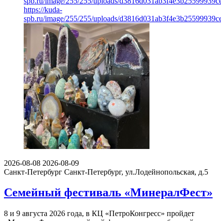
spb.ru/image/255/255/uploads/d3816d031ab3f4e3b25599939c
https://kuda-
spb.ru/image/255/255/uploads/d3816d031ab3f4e3b25599939c
2026-08-08
2026-08-09
Санкт-Петербург
Санкт-Петербург, ул.Лодейнопольская, д.5
Семейный фестиваль «MинералФест»
8 и 9 августа 2026 года, в КЦ «ПетроКонгресс» пройдет