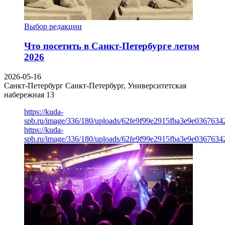
Выбор редакции
Что посетить в Санкт-Петербурге летом
2026
2026-05-16
Санкт-Петербург
Санкт-Петербург, Университетская
набережная 13
https://kuda-
spb.ru/image/336/180/uploads/62fe9f99e2915fba3e9e03676342
https://kuda-
spb.ru/image/336/180/uploads/62fe9f99e2915fba3e9e03676342