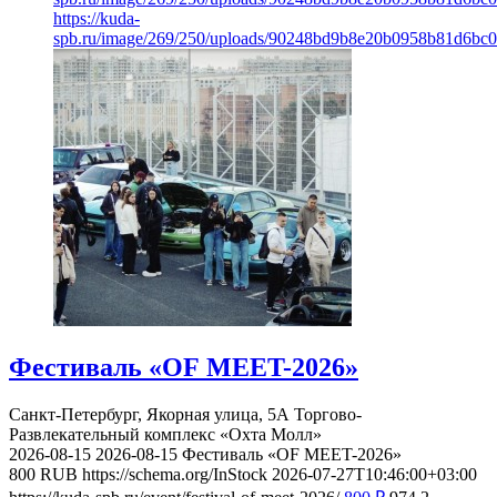
https://kuda-
spb.ru/image/269/250/uploads/90248bd9b8e20b0958b81d6bc
Фестиваль «OF MEET-2026»
Санкт-Петербург, Якорная улица, 5А
Торгово-
Развлекательный комплекс «Охта Молл»
2026-08-15
2026-08-15
Фестиваль «OF MEET-2026»
800
RUB
https://schema.org/InStock
2026-07-27T10:46:00+03:00