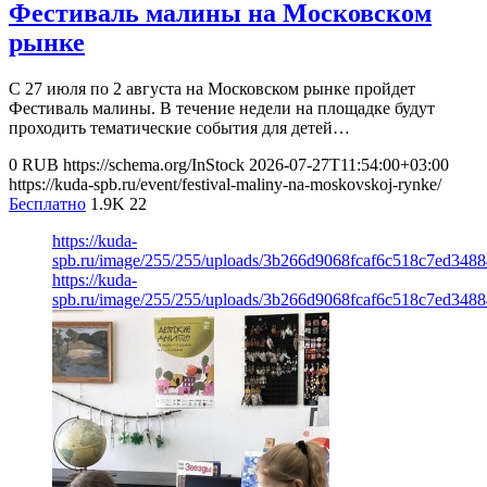
Фестиваль малины на Московском
рынке
С 27 июля по 2 августа на Московском рынке пройдет
Фестиваль малины. В течение недели на площадке будут
проходить тематические события для детей…
0
RUB
https://schema.org/InStock
2026-07-27T11:54:00+03:00
https://kuda-spb.ru/event/festival-maliny-na-moskovskoj-rynke/
Бесплатно
1.9K
22
https://kuda-
spb.ru/image/255/255/uploads/3b266d9068fcaf6c518c7ed348
https://kuda-
spb.ru/image/255/255/uploads/3b266d9068fcaf6c518c7ed348