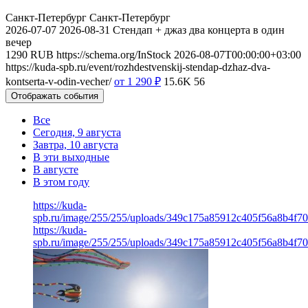
Санкт-Петербург
Санкт-Петербург
2026-07-07
2026-08-31
Стендап + джаз два концерта в один
вечер
1290
RUB
https://schema.org/InStock
2026-08-07T00:00:00+03:00
https://kuda-spb.ru/event/rozhdestvenskij-stendap-dzhaz-dva-
kontserta-v-odin-vecher/
от 1 290
₽
15.6K
56
Отображать события
Все
Сегодня, 9 августа
Завтра, 10 августа
В эти выходные
В августе
В этом году
https://kuda-
spb.ru/image/255/255/uploads/349c175a85912c405f56a8b4f7
https://kuda-
spb.ru/image/255/255/uploads/349c175a85912c405f56a8b4f7