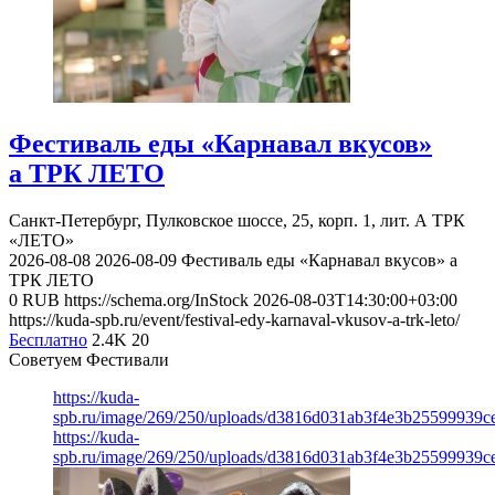
Фестиваль еды «Карнавал вкусов»
а ТРК ЛЕТО
Санкт-Петербург, Пулковское шоссе, 25, корп. 1, лит. А
ТРК
«ЛЕТО»
2026-08-08
2026-08-09
Фестиваль еды «Карнавал вкусов» а
ТРК ЛЕТО
0
RUB
https://schema.org/InStock
2026-08-03T14:30:00+03:00
https://kuda-spb.ru/event/festival-edy-karnaval-vkusov-a-trk-leto/
Бесплатно
2.4K
20
Советуем Фестивали
https://kuda-
spb.ru/image/269/250/uploads/d3816d031ab3f4e3b25599939c
https://kuda-
spb.ru/image/269/250/uploads/d3816d031ab3f4e3b25599939c