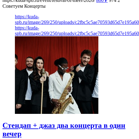
https://kuda-spb.ru/event/festival-of-meet-2026/
800
₽
974
2
Советуем Концерты
https://kuda-
spb.ru/image/269/250/uploads/c2fbc5c5ae70593d65d7e195a6
https://kuda-
spb.ru/image/269/250/uploads/c2fbc5c5ae70593d65d7e195a6
Стендап + джаз два концерта в один
вечер