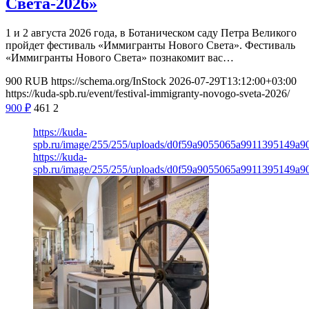
Света-2026»
1 и 2 августа 2026 года, в Ботаническом саду Петра Великого
пройдет фестиваль «Иммигранты Нового Света». Фестиваль
«Иммигранты Нового Света» познакомит вас…
900
RUB
https://schema.org/InStock
2026-07-29T13:12:00+03:00
https://kuda-spb.ru/event/festival-immigranty-novogo-sveta-2026/
900
₽
461
2
https://kuda-
spb.ru/image/255/255/uploads/d0f59a9055065a9911395149a9
https://kuda-
spb.ru/image/255/255/uploads/d0f59a9055065a9911395149a9