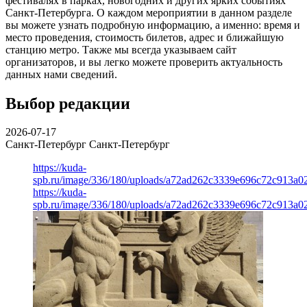
фестивалях в парках, новогодних и других ярких событиях
Санкт-Петербурга. О каждом мероприятии в данном разделе
вы можете узнать подробную информацию, а именно: время и
место проведения, стоимость билетов, адрес и ближайшую
станцию метро. Также мы всегда указываем сайт
организаторов, и вы легко можете проверить актуальность
данных нами сведений.
Выбор редакции
2026-07-17
Санкт-Петербург
Санкт-Петербург
https://kuda-
spb.ru/image/336/180/uploads/a72ad262c3339e696c72c913a0
https://kuda-
spb.ru/image/336/180/uploads/a72ad262c3339e696c72c913a0