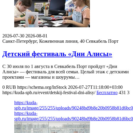
2026-07-30
2026-08-01
Санкт-Петербург, Кожевенная линия, 40
Севкабель Порт
Детский фестиваль «Дни Алисы»
С 30 июля по 1 августа в Севкабель Порт пройдут «Дни
Алисы» — фестиваль для всей семьи. Целый этаж с детскими
проектами — магазины и шоурумы…
0
RUB
https://schema.org/InStock
2026-07-27T11:18:00+03:00
https://kuda-spb.ru/event/detskij-festival-dni-alisy/
Бесплатно
431
3
https://kuda-
spb.ru/image/255/255/uploads/90248bd9b8e20b0958b81d6bc
https://kuda-
spb.ru/image/255/255/uploads/90248bd9b8e20b0958b81d6bc