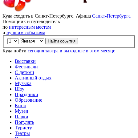
Куда сходить в Санкт-Петербурге. Афиша
Санкт-Петербурга
Помощник и путеводитель
по
интересным местам
и
лучшим событиям
Куда пойти
сегодня
завтра
в выходные
в этом месяце
Выставки
Фестивали
С детьми
Активный отдых
Музыка
Шоу
Праздники
Образование
Кино
Музеи
Парки
Погулять
Туристу
Театры