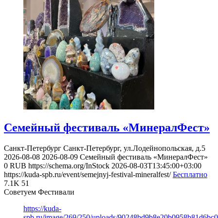
Семейный фестиваль «MинералФест»
Санкт-Петербург
Санкт-Петербург, ул.Лодейнопольская, д.5
2026-08-08
2026-08-09
Семейный фестиваль «MинералФест»
0
RUB
https://schema.org/InStock
2026-08-03T13:45:00+03:00
https://kuda-spb.ru/event/semejnyj-festival-mineralfest/
Бесплатно
7.1K
51
Советуем Фестивали
https://kuda-
spb.ru/image/269/250/uploads/90248bd9b8e20b0958b81d6bc