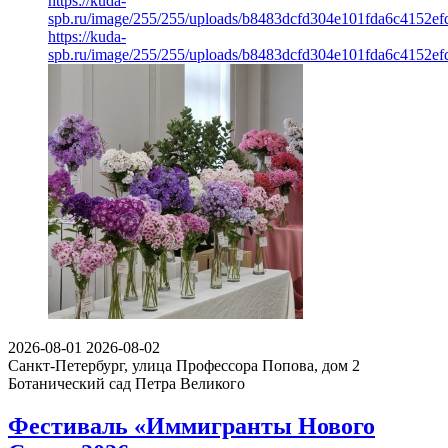
https://kuda-
spb.ru/image/255/255/uploads/b8483dcfd304e101fda6c4152ef
https://kuda-
spb.ru/image/255/255/uploads/b8483dcfd304e101fda6c4152ef
2026-08-01
2026-08-02
Санкт-Петербург, улица Профессора Попова, дом 2
Ботанический сад Петра Великого
Фестиваль «Иммигранты Нового