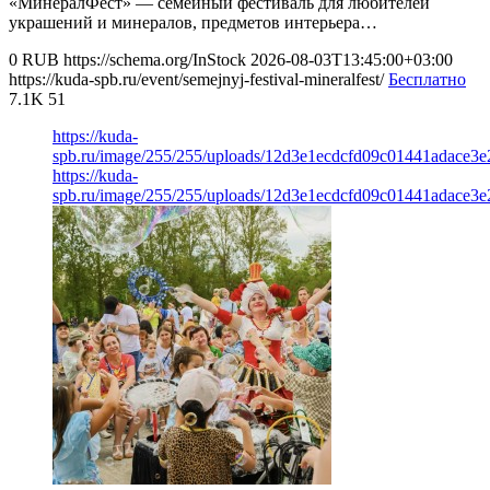
«MинералФест» — семейный фестиваль для любителей
украшений и минералов, предметов интерьера…
0
RUB
https://schema.org/InStock
2026-08-03T13:45:00+03:00
https://kuda-spb.ru/event/semejnyj-festival-mineralfest/
Бесплатно
7.1K
51
https://kuda-
spb.ru/image/255/255/uploads/12d3e1ecdcfd09c01441adace3
https://kuda-
spb.ru/image/255/255/uploads/12d3e1ecdcfd09c01441adace3