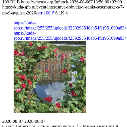
100
RUB
https://schema.org/InStock
2026-08-06T13:50:00+03:00
https://kuda-spb.ru/event/interesnye-sobytija-v-sankt-peterburge-s-7-
po-9-avgusta-2026/
от 100
₽
6.1K
4
https://kuda-
spb.ru/image/255/255/uploads/f239298548ab54f1f951099a83
https://kuda-
spb.ru/image/255/255/uploads/f239298548ab54f1f951099a83
2026-08-07
2026-08-07
Санкт-Петербург, улица Декабристов, 57
Музей-квартира А.