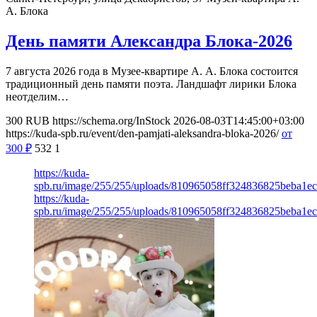
А. Блока
День памяти Александра Блока-2026
7 августа 2026 года в Музее-квартире А. А. Блока состоится
традиционный день памяти поэта. Ландшафт лирики Блока
неотделим…
300
RUB
https://schema.org/InStock
2026-08-03T14:45:00+03:00
https://kuda-spb.ru/event/den-pamjati-aleksandra-bloka-2026/
от
300
₽
532
1
https://kuda-
spb.ru/image/255/255/uploads/810965058ff324836825beba1e
https://kuda-
spb.ru/image/255/255/uploads/810965058ff324836825beba1e