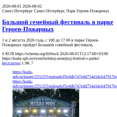
2026-08-01
2026-08-02
Санкт-Петербург
Санкт-Петербург, Парк Героев-Пожарных
Большой семейный фестиваль в парке
Героев-Пожарных
1 и 2 августа 2026 года, с 100 до 17.00 в парке Героев-
Пожарных пройдет Большой семейный фестиваль.
0
RUB
https://schema.org/InStock
2026-08-01T12:17:00+03:00
https://kuda-spb.ru/event/bolshoj-semejnyj-festival-v-parke/
Бесплатно
1.9K
7
https://kuda-
spb.ru/image/255/255/uploads/f5e4db747edd754a5dcb47917b
https://kuda-
spb.ru/image/255/255/uploads/f5e4db747edd754a5dcb47917b