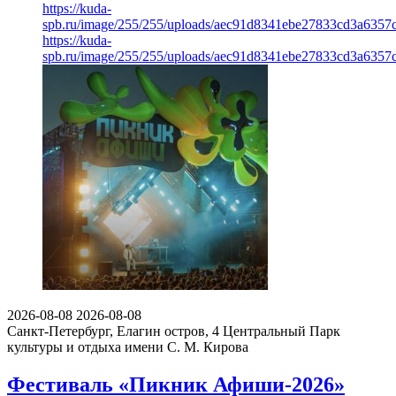
https://kuda-
spb.ru/image/255/255/uploads/aec91d8341ebe27833cd3a6357
https://kuda-
spb.ru/image/255/255/uploads/aec91d8341ebe27833cd3a6357
2026-08-08
2026-08-08
Санкт-Петербург, Елагин остров, 4
Центральный Парк
культуры и отдыха имени С. М. Кирова
Фестиваль «Пикник Афиши-2026»