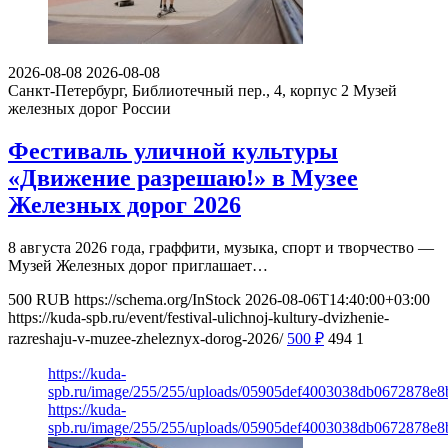
2026-08-08
2026-08-08
Санкт-Петербург, Библиотечный пер., 4, корпус 2
Музей
железных дорог России
Фестиваль уличной культуры
«Движение разрешаю!» в Музее
Железных дорог 2026
8 августа 2026 года, граффити, музыка, спорт и творчество —
Музей Железных дорог приглашает…
500
RUB
https://schema.org/InStock
2026-08-06T14:40:00+03:00
https://kuda-spb.ru/event/festival-ulichnoj-kultury-dvizhenie-
razreshaju-v-muzee-zheleznyx-dorog-2026/
500
₽
494
1
https://kuda-
spb.ru/image/255/255/uploads/05905def4003038db0672878e8
https://kuda-
spb.ru/image/255/255/uploads/05905def4003038db0672878e8