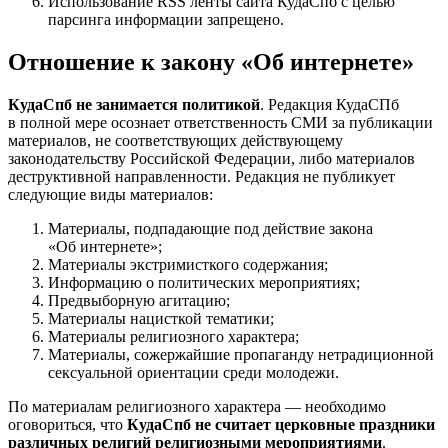
Использование RSS ленты сайта КудаСпб с целью
парсинга информации запрещено.
Отношение к закону «Об интернете»
КудаСпб не занимается политикой
. Редакция КудаСПб
в полной мере осознает ответственность СМИ за публикации
материалов, не соответствующих действующему
законодательству Российской Федерации, либо материалов
деструктивной направленности. Редакция не публикует
следующие виды материалов:
Материалы, подпадающие под действие закона
«Об интернете»;
Материалы экстримисткого содержания;
Информацию о политических мероприятиях;
Предвыборную агитацию;
Материалы нацисткой тематики;
Материалы религиозного характера;
Материалы, сожержайшие пропаганду нетрадиционной
сексуальной ориентации среди молодежи.
По материалам религиозного характера — необходимо
оговориться, что
КудаСпб не считает церковные праздники
различных религий религиозными мероприятиями
.