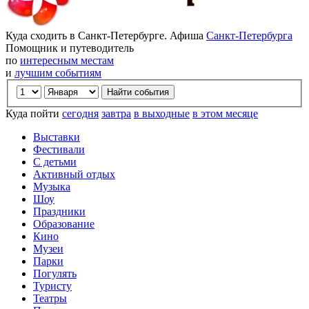
Куда сходить в Санкт-Петербурге. Афиша
Санкт-Петербурга
Помощник и путеводитель
по
интересным местам
и
лучшим событиям
Куда пойти
сегодня
завтра
в выходные
в этом месяце
Выставки
Фестивали
С детьми
Активный отдых
Музыка
Шоу
Праздники
Образование
Кино
Музеи
Парки
Погулять
Туристу
Театры