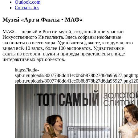
Outlook.com
Скачать .ics
Музей «Арт и Факты • МАФ»
МАФ — первый в России музей, созданный при участии
Искусственного Интеллекта. Здесь собраны необычные
экспонаты со всего мира. Удивляются даже те, кто думал, что
видел всё. 10 залов, более 100 экспонатов. Удивительные
факты из истории, науки и природы представлены в виде
интерактивных арт-объектов.
https://kuda-
spb.ru/uploads/8007748dd41ec0b6b878b27d6da95927.png
htt
spb.ru/uploads/8007748dd41ec0b6b878b27d6da95927.png
12