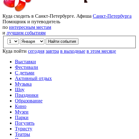
Куда сходить в Санкт-Петербурге. Афиша
Санкт-Петербурга
Помощник и путеводитель
по
интересным местам
и
лучшим событиям
Куда пойти
сегодня
завтра
в выходные
в этом месяце
Выставки
Фестивали
С детьми
Активный отдых
Музыка
Шоу
Праздники
Образование
Кино
Музеи
Парки
Погулять
Туристу
Театры