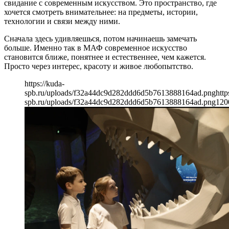
свидание с современным искусством. Это пространство, где
хочется смотреть внимательнее: на предметы, истории,
технологии и связи между ними.
Сначала здесь удивляешься, потом начинаешь замечать
больше. Именно так в МАФ современное искусство
становится ближе, понятнее и естественнее, чем кажется.
Просто через интерес, красоту и живое любопытство.
https://kuda-
spb.ru/uploads/f32a44dc9d282ddd6d5b7613888164ad.png
http
spb.ru/uploads/f32a44dc9d282ddd6d5b7613888164ad.png
120