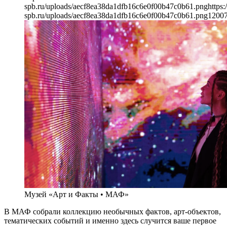
spb.ru/uploads/aecf8ea38da1dfb16c6e0f00b47c0b61.png
https:
spb.ru/uploads/aecf8ea38da1dfb16c6e0f00b47c0b61.png
1200
Музей «Арт и Факты • МАФ»
В МАФ собрали коллекцию необычных фактов, арт-объектов,
тематических событий и именно здесь случится ваше первое