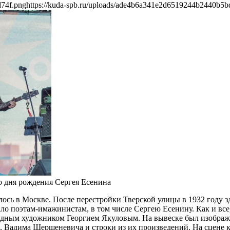
d74f.png
https://kuda-spb.ru/uploads/ade4b6a341e2d6519244b2440b5b
о дня рождения Сергея Есенина
ось в Москве. После перестройки Тверской улицы в 1932 году зд
о поэтам-имажинистам, в том числе Сергею Есенину. Как и все,
одным художником Георгием Якуловым. На вывеске был изображ
Вадима Шершеневича и строки из их произведений. На сцене к