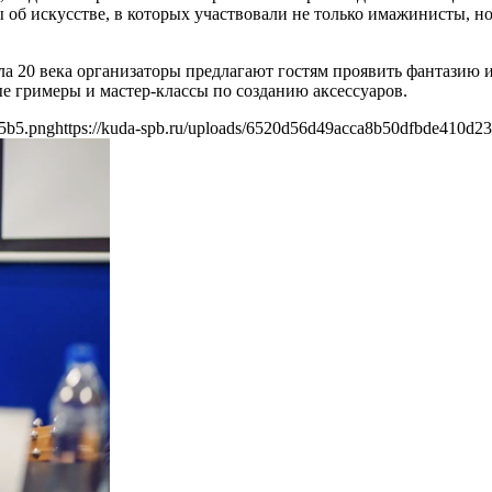
 об искусстве, в которых участвовали не только имажинисты, н
а 20 века организаторы предлагают гостям проявить фантазию и
ные гримеры и мастер-классы по созданию аксессуаров.
35b5.png
https://kuda-spb.ru/uploads/6520d56d49acca8b50dfbde410d2