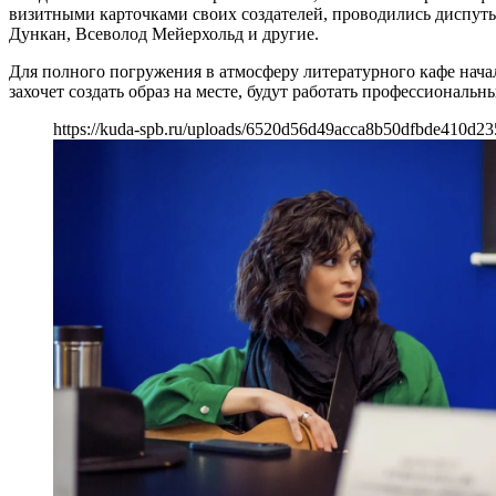
визитными карточками своих создателей, проводились диспуты
Дункан, Всеволод Мейерхольд и другие.
Для полного погружения в атмосферу литературного кафе начал
захочет создать образ на месте, будут работать профессиональ
https://kuda-spb.ru/uploads/6520d56d49acca8b50dfbde410d2