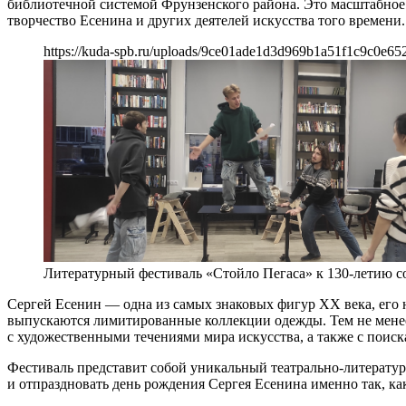
библиотечной системой Фрунзенского района. Это масштабное 
творчество Есенина и других деятелей искусства того времени.
https://kuda-spb.ru/uploads/9ce01ade1d3d969b1a51f1c9c0e65
Литературный фестиваль «Стойло Пегаса» к 130-летию с
Сергей Есенин — одна из самых знаковых фигур XX века, его на
выпускаются лимитированные коллекции одежды. Тем не менее
с художественными течениями мира искусства, а также с поис
Фестиваль представит собой уникальный театрально-литератур
и отпраздновать день рождения Сергея Есенина именно так, ка