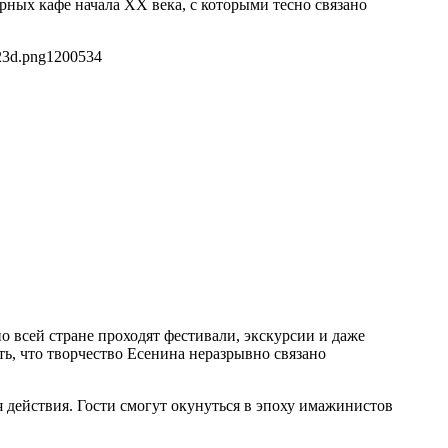
ных кафе начала XX века, с которыми тесно связано
23d.png
1200
534
о всей стране проходят фестивали, экскурсии и даже
, что творчество Есенина неразрывно связано
 действия. Гости смогут окунуться в эпоху имажинистов