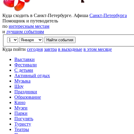
Куда сходить в Санкт-Петербурге. Афиша
Санкт-Петербурга
Помощник и путеводитель
по
интересным местам
и
лучшим событиям
Куда пойти
сегодня
завтра
в выходные
в этом месяце
Выставки
Фестивали
С детьми
Активный отдых
Музыка
Шоу
Праздники
Образование
Кино
Музеи
Парки
Погулять
Туристу
Театры