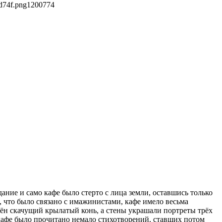
d74f.png
1200
774
ание и само кафе было стерто с лица земли, оставшись только
 что было связано с имажинистами, кафе имело весьма
ён скачущий крылатый конь, а стены украшали портреты трёх
афе было прочитано немало стихотворений, ставших потом