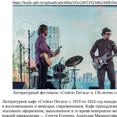
https://kuda-spb.ru/uploads/ade4b6a341e2d6519244b2440b5b
Литературный фестиваль «Стойло Пегаса» к 130-летию с
Литературное кафе «Стойло Пегаса» с 1919 по 1924 год находил
в воспоминаниях и мемуарах современников. Кафе принадлежал
эпатажное оформление, выполненное в то время невероятно м
вождей имажинизма — Сергея Есенина, Анатолия Мариенгофа, 