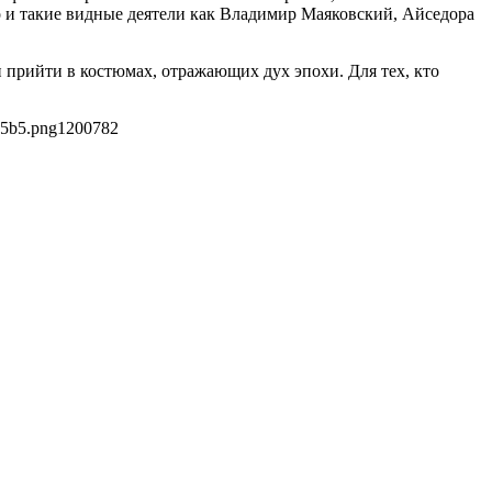
о и такие видные деятели как Владимир Маяковский, Айседора
 прийти в костюмах, отражающих дух эпохи. Для тех, кто
35b5.png
1200
782