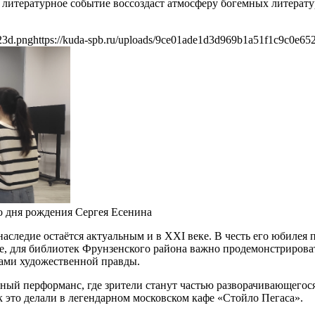
литературное событие воссоздаст атмосферу богемных литератур
23d.png
https://kuda-spb.ru/uploads/9ce01ade1d3d969b1a51f1c9c0e65
о дня рождения Сергея Есенина
следие остаётся актуальным и в XXI веке. В честь его юбилея п
, для библиотек Фрунзенского района важно продемонстрировать
ками художественной правды.
ный перформанс, где зрители станут частью разворачивающегося
к это делали в легендарном московском кафе «Стойло Пегаса».