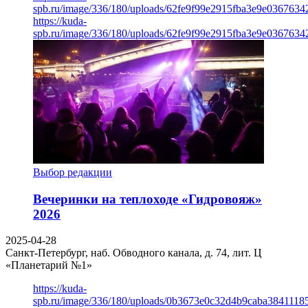
spb.ru/image/336/180/uploads/62fe9f99e2915fba3e9e03676342
https://kuda-
spb.ru/image/336/180/uploads/62fe9f99e2915fba3e9e03676342
Выбор редакции
Вечеринки на теплоходе «Гидровояж»
2026
2025-04-28
Санкт-Петербург, наб. Обводного канала, д. 74, лит. Ц
«Планетарий №1»
https://kuda-
spb.ru/image/336/180/uploads/0b3673e0c32d4b9caba3841118