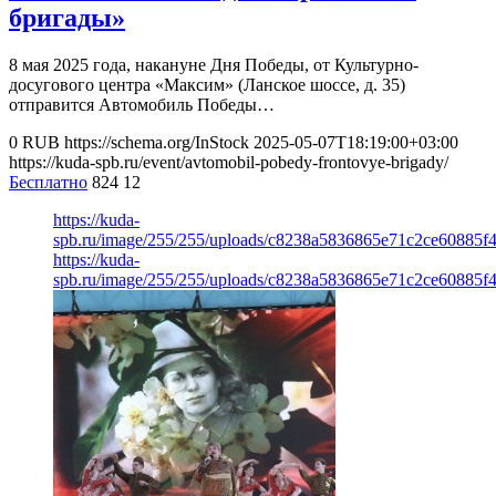
бригады»
8 мая 2025 года, накануне Дня Победы, от Культурно-
досугового центра «Максим» (Ланское шоссе, д. 35)
отправится Автомобиль Победы…
0
RUB
https://schema.org/InStock
2025-05-07T18:19:00+03:00
https://kuda-spb.ru/event/avtomobil-pobedy-frontovye-brigady/
Бесплатно
824
12
https://kuda-
spb.ru/image/255/255/uploads/c8238a5836865e71c2ce60885f
https://kuda-
spb.ru/image/255/255/uploads/c8238a5836865e71c2ce60885f