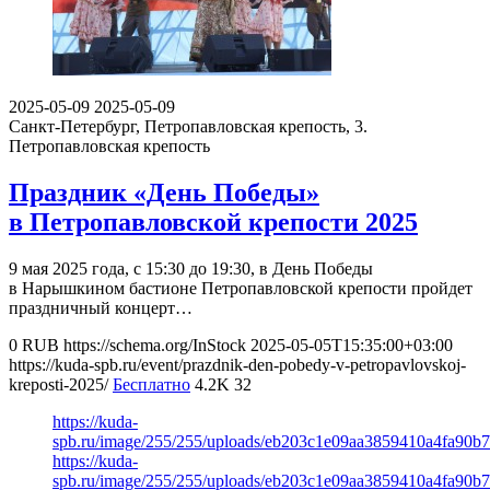
2025-05-09
2025-05-09
Санкт-Петербург, Петропавловская крепость, 3.
Петропавловская крепость
Праздник «День Победы»
в Петропавловской крепости 2025
9 мая 2025 года, с 15:30 до 19:30, в День Победы
в Нарышкином бастионе Петропавловской крепости пройдет
праздничный концерт…
0
RUB
https://schema.org/InStock
2025-05-05T15:35:00+03:00
https://kuda-spb.ru/event/prazdnik-den-pobedy-v-petropavlovskoj-
kreposti-2025/
Бесплатно
4.2K
32
https://kuda-
spb.ru/image/255/255/uploads/eb203c1e09aa3859410a4fa90b7
https://kuda-
spb.ru/image/255/255/uploads/eb203c1e09aa3859410a4fa90b7