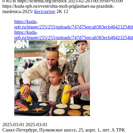
0
RUB
https://schema.org/InStock
2025-02-26T00:59:00+03:00
https://kuda-spb.ru/event/ohta-moll-priglashaet-na-prazdnik-
maslenica-2025/
Бесплатно
2K
12
https://kuda-
spb.ru/image/255/255/uploads/747d75eecab583ecb40423254b
https://kuda-
spb.ru/image/255/255/uploads/747d75eecab583ecb40423254b
2025-03-01
2025-03-01
Санкт-Петербург, Пулковское шоссе, 25, корп. 1, лит. А
ТРК