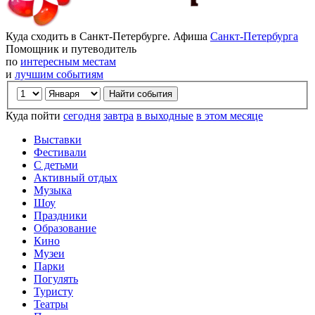
Куда сходить в Санкт-Петербурге. Афиша
Санкт-Петербурга
Помощник и путеводитель
по
интересным местам
и
лучшим событиям
Куда пойти
сегодня
завтра
в выходные
в этом месяце
Выставки
Фестивали
С детьми
Активный отдых
Музыка
Шоу
Праздники
Образование
Кино
Музеи
Парки
Погулять
Туристу
Театры