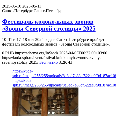
2025-05-10
2025-05-11
Санкт-Петербург
Санкт-Петербург
Фестиваль колокольных звонов
«Звоны Северной столицы» 2025
10–11 и 17–18 мая 2025 года в Санкт-Петербурге пройдет
фестиваль колокольных звонов «Звоны Северной столицы».
0
RUB
https://schema.org/InStock
2025-04-03T00:32:00+03:00
https://kuda-spb.ru/event/festival-kolokolnyh-zvonov-zvony-
severnoj-stolicy-2025/
Бесплатно
3.2K
43
https://kuda-
spb.ru/image/255/255/uploads/8a3ad7a88cf522aa0f9d187ac10
https://kuda-
spb.ru/image/255/255/uploads/8a3ad7a88cf522aa0f9d187ac10