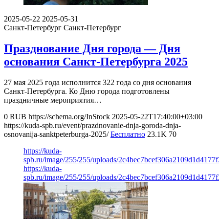
2025-05-22
2025-05-31
Санкт-Петербург
Санкт-Петербург
Празднование Дня города — Дня
основания Санкт‑Петербурга 2025
27 мая 2025 года исполнится 322 года со дня основания
Санкт‑Петербурга. Ко Дню города подготовлены
праздничные мероприятия…
0
RUB
https://schema.org/InStock
2025-05-22T17:40:00+03:00
https://kuda-spb.ru/event/prazdnovanie-dnja-goroda-dnja-
osnovanija-sanktpeterburga-2025/
Бесплатно
23.1K
70
https://kuda-
spb.ru/image/255/255/uploads/2c4bec7bcef306a2109d1d4177
https://kuda-
spb.ru/image/255/255/uploads/2c4bec7bcef306a2109d1d4177