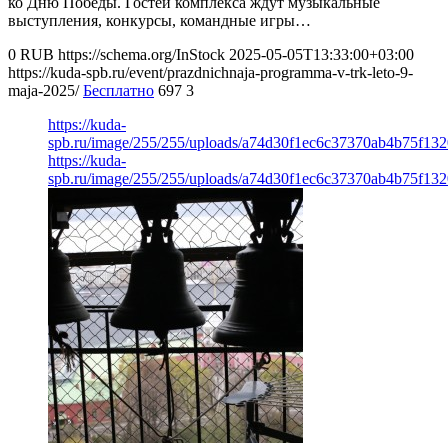
ко Дню Победы. Гостей комплекса ждут музыкальные
выступления, конкурсы, командные игры…
0
RUB
https://schema.org/InStock
2025-05-05T13:33:00+03:00
https://kuda-spb.ru/event/prazdnichnaja-programma-v-trk-leto-9-
maja-2025/
Бесплатно
697
3
https://kuda-
spb.ru/image/255/255/uploads/a74d30f1ec6c37370ab4b75f132
https://kuda-
spb.ru/image/255/255/uploads/a74d30f1ec6c37370ab4b75f132