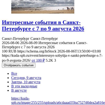
Интересные события в Санкт-
Петербурге с 7 по 9 августа 2026
Санкт-Петербург
Санкт-Петербург
2026-08-06
2026-08-09
Интересные события в Санкт-
Петербурге с 7 по 9 августа 2026
100
RUB
https://schema.org/InStock
2026-08-06T13:50:00+03:00
https://kuda-spb.ru/event/interesnye-sobytija-v-sankt-peterburge-s-7-
po-9-avgusta-2026/
от 100
₽
5.2K
3
Отображать события
Все
Сегодня, 9 августа
Завтра, 10 августа
В эти выходные
В августе
https://kuda-
spb.ru/image/255/255/uploads/a6cdaaad35ba7527d0dea2a816e