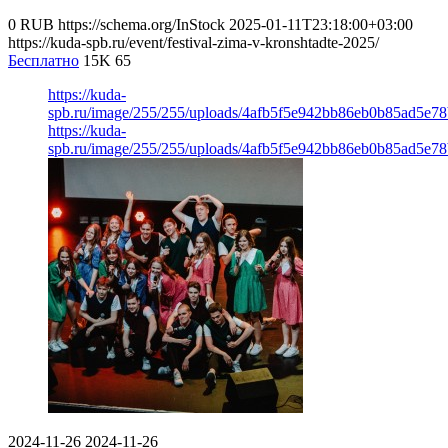
0
RUB
https://schema.org/InStock
2025-01-11T23:18:00+03:00
https://kuda-spb.ru/event/festival-zima-v-kronshtadte-2025/
Бесплатно
15K
65
https://kuda-
spb.ru/image/255/255/uploads/4afb5f5e942bb86eb0b85ad5e78
https://kuda-
spb.ru/image/255/255/uploads/4afb5f5e942bb86eb0b85ad5e78
2024-11-26
2024-11-26