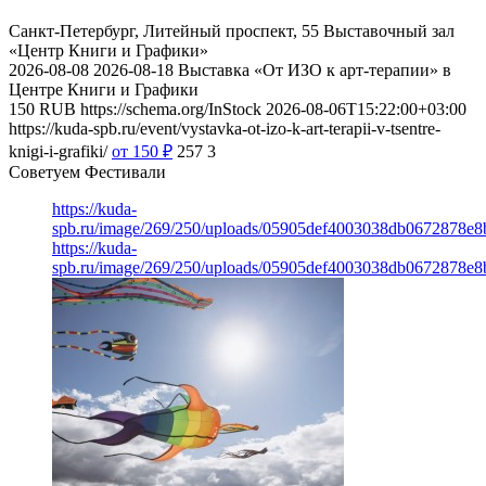
Санкт-Петербург, Литейный проспект, 55
Выставочный зал
«Центр Книги и Графики»
2026-08-08
2026-08-18
Выставка «От ИЗО к арт-терапии» в
Центре Книги и Графики
150
RUB
https://schema.org/InStock
2026-08-06T15:22:00+03:00
https://kuda-spb.ru/event/vystavka-ot-izo-k-art-terapii-v-tsentre-
knigi-i-grafiki/
от 150
₽
257
3
Советуем Фестивали
https://kuda-
spb.ru/image/269/250/uploads/05905def4003038db0672878e8
https://kuda-
spb.ru/image/269/250/uploads/05905def4003038db0672878e8