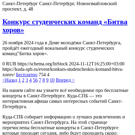
Санкт-Петербург
Санкт-Петербург, Новоизмайловский
проспект, д. 48
Конкурс студенческих команд «Битва
хоров»
26 ноября 2024 года в Доме молодёжи Санкт-Петербурга,
пройдёт ежегодный вокальный конкурс студенческих
команд"Битва хоров».
0
RUB
https://schema.org/InStock
2024-11-12T16:25:00+03:00
https://kuda-spb.ru/event/konkurs-studencheskix-komand-bitva-
xorov/
Бесплатно
754
4
<Назад
1
2
3
4
5
6
7
8
9
10
Вперед >
На нашем сайте вы узнаете всё необходимое про бесплатные
концерты в Санкт-Петербурге. Куда-СПБ — это
интерактивная афиша самых интересных событий Санкт-
Петербурга.
Куда-СПБ собирает информацию о лучших развлечениях и
мероприятих Санкт-Петербурга. На этой странице
перечислены бесплатные концерты в Санкт-Петербурге
которые проходят сегодня, либо будут проходить скоро: