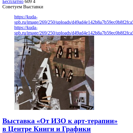
Бесплатно
609
4
Советуем Выставки
https://kuda-
spb.ru/image/269/250/uploads/d49ad4e142b8a7b59ec0b8f2fc
https://kuda-
spb.ru/image/269/250/uploads/d49ad4e142b8a7b59ec0b8f2fc
Выставка «От ИЗО к арт-терапии»
в Центре Книги и Графики