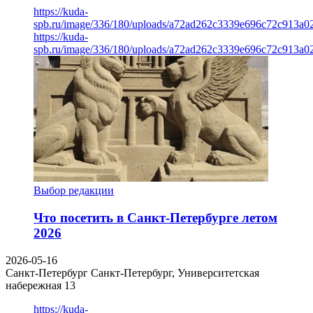
https://kuda-
spb.ru/image/336/180/uploads/a72ad262c3339e696c72c913a0
https://kuda-
spb.ru/image/336/180/uploads/a72ad262c3339e696c72c913a0
Выбор редакции
Что посетить в Санкт-Петербурге летом
2026
2026-05-16
Санкт-Петербург
Санкт-Петербург, Университетская
набережная 13
https://kuda-