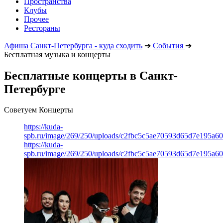
Пространства
Клубы
Прочее
Рестораны
Афиша Санкт-Петербурга - куда сходить
➔
События
➔
Бесплатная музыка и концерты
Бесплатные концерты в Санкт-
Петербурге
Советуем Концерты
https://kuda-
spb.ru/image/269/250/uploads/c2fbc5c5ae70593d65d7e195a6
https://kuda-
spb.ru/image/269/250/uploads/c2fbc5c5ae70593d65d7e195a6