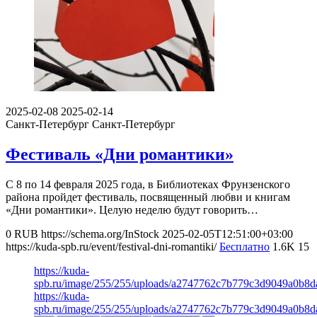
2025-02-08
2025-02-14
Санкт-Петербург
Санкт-Петербург
Фестиваль «Дни романтики»
С 8 по 14 февраля 2025 года, в Библиотеках Фрунзенского
района пройдет фестиваль, посвященный любви и книгам
«Дни романтики». Целую неделю будут говорить…
0
RUB
https://schema.org/InStock
2025-02-05T12:51:00+03:00
https://kuda-spb.ru/event/festival-dni-romantiki/
Бесплатно
1.6K
15
https://kuda-
spb.ru/image/255/255/uploads/a2747762c7b779c3d9049a0b8d
https://kuda-
spb.ru/image/255/255/uploads/a2747762c7b779c3d9049a0b8d