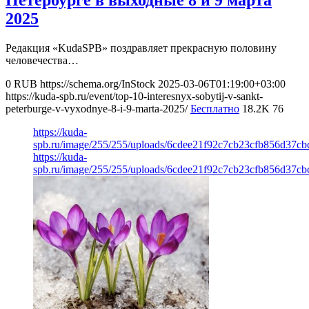
Петербурге в выходные 8 и 9 марта
2025
Редакция «KudaSPB» поздравляет прекрасную половину
человечества…
0
RUB
https://schema.org/InStock
2025-03-06T01:19:00+03:00
https://kuda-spb.ru/event/top-10-interesnyx-sobytij-v-sankt-
peterburge-v-vyxodnye-8-i-9-marta-2025/
Бесплатно
18.2K
76
https://kuda-
spb.ru/image/255/255/uploads/6cdee21f92c7cb23cfb856d37cb
https://kuda-
spb.ru/image/255/255/uploads/6cdee21f92c7cb23cfb856d37cb