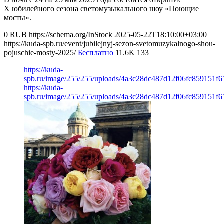
X юбилейного сезона светомузыкального шоу «Поющие
мосты».
0
RUB
https://schema.org/InStock
2025-05-22T18:10:00+03:00
https://kuda-spb.ru/event/jubilejnyj-sezon-svetomuzykalnogo-shou-
pojuschie-mosty-2025/
Бесплатно
11.6K
133
https://kuda-
spb.ru/image/255/255/uploads/4a3c28dc487d12f06fc859151f6
https://kuda-
spb.ru/image/255/255/uploads/4a3c28dc487d12f06fc859151f6