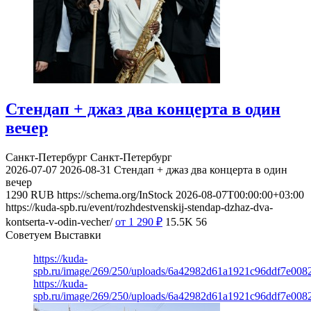
Стендап + джаз два концерта в один
вечер
Санкт-Петербург
Санкт-Петербург
2026-07-07
2026-08-31
Стендап + джаз два концерта в один
вечер
1290
RUB
https://schema.org/InStock
2026-08-07T00:00:00+03:00
https://kuda-spb.ru/event/rozhdestvenskij-stendap-dzhaz-dva-
kontserta-v-odin-vecher/
от 1 290
₽
15.5K
56
Советуем Выставки
https://kuda-
spb.ru/image/269/250/uploads/6a42982d61a1921c96ddf7e008
https://kuda-
spb.ru/image/269/250/uploads/6a42982d61a1921c96ddf7e008