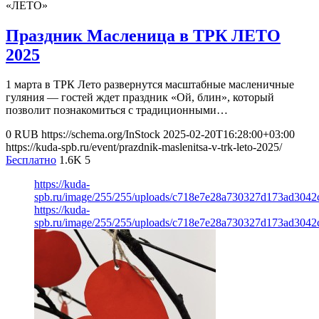
«ЛЕТО»
Праздник Масленица в ТРК ЛЕТО
2025
1 марта в ТРК Лето развернутся масштабные масленичные
гуляния — гостей ждет праздник «Ой, блин», который
позволит познакомиться с традиционными…
0
RUB
https://schema.org/InStock
2025-02-20T16:28:00+03:00
https://kuda-spb.ru/event/prazdnik-maslenitsa-v-trk-leto-2025/
Бесплатно
1.6K
5
https://kuda-
spb.ru/image/255/255/uploads/c718e7e28a730327d173ad3042
https://kuda-
spb.ru/image/255/255/uploads/c718e7e28a730327d173ad3042