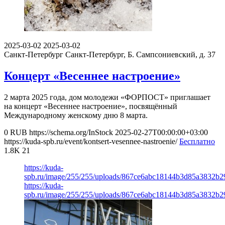
2025-03-02
2025-03-02
Санкт-Петербург
Санкт-Петербург, Б. Сампсониевский, д. 37
Концерт «Весеннее настроение»
2 марта 2025 года, дом молодежи «ФОРПОСТ» приглашает
на концерт «Весеннее настроение», посвящённый
Международному женскому дню 8 марта.
0
RUB
https://schema.org/InStock
2025-02-27T00:00:00+03:00
https://kuda-spb.ru/event/kontsert-vesennee-nastroenie/
Бесплатно
1.8K
21
https://kuda-
spb.ru/image/255/255/uploads/867ce6abc18144b3d85a3832b2
https://kuda-
spb.ru/image/255/255/uploads/867ce6abc18144b3d85a3832b2