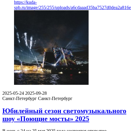
https://kuda-
spb.ru/image/255/255/uploads/a6cdaaad35ba7527d0dea2a816e
2025-05-24
2025-09-28
Санкт-Петербург
Санкт-Петербург
Юбилейный сезон светомузыкального
шоу «Поющие мосты» 2025
В ночь с 24 на 25 мая 2025 года состоится открытие