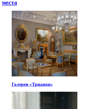
места
Галерея «Трианон»