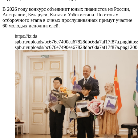
В 2026 году конкурс объединит юных пианистов из России,
Австралии, Беларуси, Китая и Узбекистана. По итогам
отборочного этапа в очных прослушиваниях примут участие
60 молодых исполнителей.
https://kuda-
spb.ru/uploads/bc676e7490ea67828dbc6da7af17f87a.png
https
spb.ru/uploads/bc676e7490ea67828dbc6da7af17f87a.png
1200