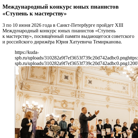
Международный конкурс юных пианистов
«Ступень к мастерству»
3 по 10 июня 2026 года в Санкт-Петербурге пройдет XIII
Международный конкурс юных пианистов «Ступень
к мастерству», посвящённый памяти выдающегося советского
и российского дирижёра Юрия Хатуевича Темирканова.
https://kuda-
spb.ru/uploads/310282a9f7ef3653f739c20d742adbc0.png
https
spb.ru/uploads/310282a9f7ef3653f739c20d742adbc0.png
1200