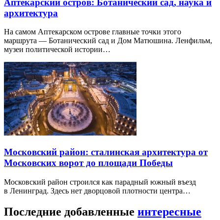
Аптекарский остров: Ботанический сад, наука и
архитектура
На самом Аптекарском острове главные точки этого
маршрута — Ботанический сад и Дом Матюшина. Ленфильм,
музеи политической истории…
Московский район: сталинская архитектура от
Московских ворот до площади Победы
Московский район строился как парадный южный въезд
в Ленинград. Здесь нет дворцовой плотности центра…
Последние добавленные
интересные