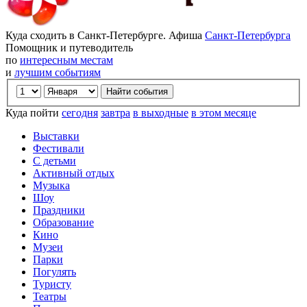
Куда сходить в Санкт-Петербурге. Афиша
Санкт-Петербурга
Помощник и путеводитель
по
интересным местам
и
лучшим событиям
Куда пойти
сегодня
завтра
в выходные
в этом месяце
Выставки
Фестивали
С детьми
Активный отдых
Музыка
Шоу
Праздники
Образование
Кино
Музеи
Парки
Погулять
Туристу
Театры