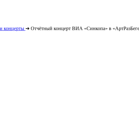
и концерты
➔
Отчётный концерт ВИА «Синкопа» в «АртРазБег