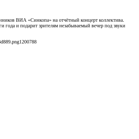
лонников ВИА «Синкопа» на отчётный концерт коллектива.
и года и подарит зрителям незабываемый вечер под звуки
8d889.png
1200
788