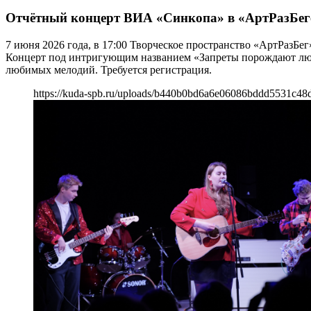
Отчётный концерт ВИА «Синкопа» в «АртРазБег
7 июня 2026 года, в 17:00 Творческое пространство «АртРазБ
Концерт под интригующим названием «Запреты порождают любов
любимых мелодий. Требуется регистрация.
https://kuda-spb.ru/uploads/b440b0bd6a6e06086bddd5531c48