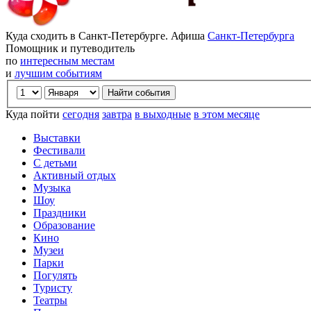
Куда сходить в Санкт-Петербурге. Афиша
Санкт-Петербурга
Помощник и путеводитель
по
интересным местам
и
лучшим событиям
Куда пойти
сегодня
завтра
в выходные
в этом месяце
Выставки
Фестивали
С детьми
Активный отдых
Музыка
Шоу
Праздники
Образование
Кино
Музеи
Парки
Погулять
Туристу
Театры