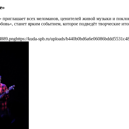
е»
ег» приглашает всех меломанов, ценителей живой музыки и пок
ь», станет ярким событием, которое подведёт творческие итог
d889.png
https://kuda-spb.ru/uploads/b440b0bd6a6e06086bddd5531c4