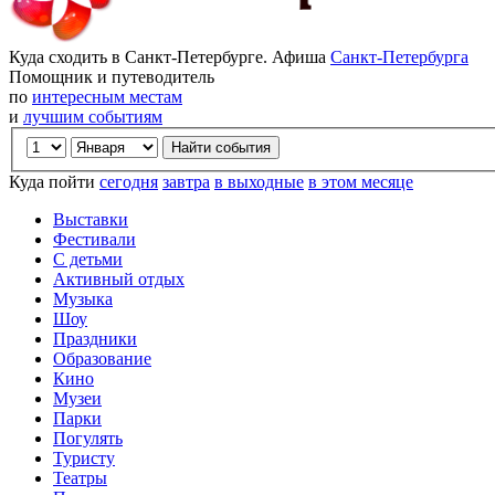
Куда сходить в Санкт-Петербурге. Афиша
Санкт-Петербурга
Помощник и путеводитель
по
интересным местам
и
лучшим событиям
Куда пойти
сегодня
завтра
в выходные
в этом месяце
Выставки
Фестивали
С детьми
Активный отдых
Музыка
Шоу
Праздники
Образование
Кино
Музеи
Парки
Погулять
Туристу
Театры