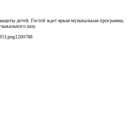
ащиты детей. Гостей ждет яркая музыкальная программа,
узыкального шоу.
053.png
1200
788