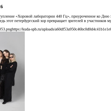
26
упление «Хоровой лаборатории 440 Гц», приуроченное ко Дню з
 этот петербургский хор превращает зрителей в участников м
053.png
https://kuda-spb.ru/uploads/a60df53a950c46bc0d0d4c41b1e1e