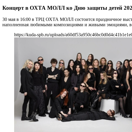
Концерт в ОХТА МОЛЛ ко Дню защиты детей 20
30 мая в 16:00 в ТРЦ ОХТА МОЛЛ состоится праздничное выст
наполненная любимыми композициями и живыми эмоциями, ведь
https://kuda-spb.ru/uploads/a60df53a950c46bc0d0d4c41b1e1e