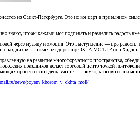
зиастов из Санкт-Петербурга. Это не концерт в привычном смыс
чно знают, чтобы каждый мог подпевать и разделить радость вмес
 людей через музыку и эмоции. Это выступление — про радость,
ого праздника», — отмечает директор ОХТА МОЛЛ Анна Ходош.
вленную на развитие многоформатного пространства, объединя
ородских праздников делает торговый центр точкой притяжения 
ющих провести этот день вместе — громко, красиво и по-наст
tamall.ru/news/poyem_khorom_v_okhta_moll/