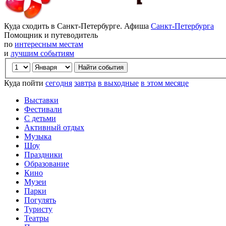
Куда сходить в Санкт-Петербурге. Афиша
Санкт-Петербурга
Помощник и путеводитель
по
интересным местам
и
лучшим событиям
Куда пойти
сегодня
завтра
в выходные
в этом месяце
Выставки
Фестивали
С детьми
Активный отдых
Музыка
Шоу
Праздники
Образование
Кино
Музеи
Парки
Погулять
Туристу
Театры