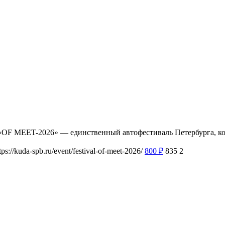
ль «OF MEET-2026» — единственный автофестиваль Петербурга, 
tps://kuda-spb.ru/event/festival-of-meet-2026/
800
₽
835
2