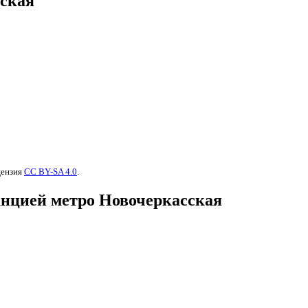
ская
ицензия
CC BY-SA 4.0
.
анцией метро Новочеркасская