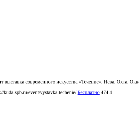
дит выставка современного искусства «Течение». Нева, Охта, О
s://kuda-spb.ru/event/vystavka-techenie/
Бесплатно
474
4