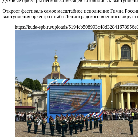
Духовые оркестры несколько месяцев готовились к выступлен
Откроет фестиваль самое масштабное исполнение Гимна России
выступления оркестра штаба Ленинградского военного округа
https://kuda-spb.ru/uploads/5194cb508993c48d32841678956e