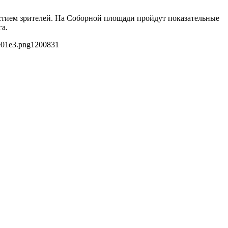
астием зрителей. На Соборной площади пройдут показательные
а.
e01e3.png
1200
831