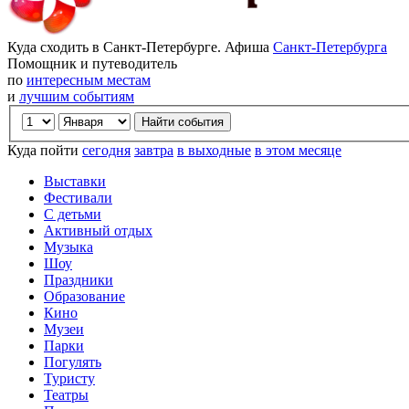
Куда сходить в Санкт-Петербурге. Афиша
Санкт-Петербурга
Помощник и путеводитель
по
интересным местам
и
лучшим событиям
Куда пойти
сегодня
завтра
в выходные
в этом месяце
Выставки
Фестивали
С детьми
Активный отдых
Музыка
Шоу
Праздники
Образование
Кино
Музеи
Парки
Погулять
Туристу
Театры