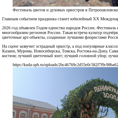
Фестиваль цветов и духовых оркестров в Петропавловско
Главным событием праздника станет юбилейный XX Международ
2026 год объявлен Годом единства народов России. Фестиваль 
многообразию регионов России. Такая встреча культур подчёрк
цветочные арт-объекты, созданные лучшими флористами Росси
На сцене зазвучит эстрадный оркестр, а под популярные класс
Казани, Мурома, Новосибирска, Томска, Ростова-на-Дону, Сам
костюм; лучший цветочный зонт; лучший головной убор; лучши
https://kuda-spb.ru/uploads/2bc46769c2d55e0c582f7f9c98ba6