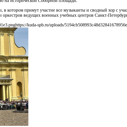
ию на исторической Соборной площади.
, в котором примут участие все музыканты и сводный хор с уч
 и оркестров ведущих военных учебных центров Санкт-Петербург
01e3.png
https://kuda-spb.ru/uploads/5194cb508993c48d32841678956