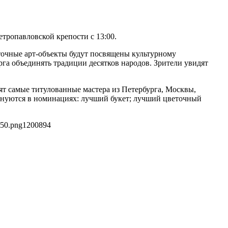
ропавловской крепости с 13:00.
еточные арт-объекты будут посвящены культурному
га объединять традиции десятков народов. Зрители увидят
ят самые титулованные мастера из Петербурга, Москвы,
евнуются в номинациях: лучший букет; лучший цветочный
250.png
1200
894