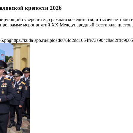
вловской крепости 2026
зирующий суверенитет, гражданское единство и тысячелетнюю и
. В программе мероприятий XX Международный фестиваль цвето
05.png
https://kuda-spb.ru/uploads/76fd2dd1654fe73a904c8ad2fffc960