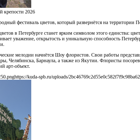
й крепости 2026
ный фестиваль цветов, который развернётся на территории Пет
цветов в Петербурге станет ярким символом этого единства: цв
ивает уважение, открытость и уникальную способность Петербур
и.
ические мелодии начнётся Шоу флористов. Свои работы представ
ары, Челябинска, Барнаула, а также из Якутии. Флористы посор
й арт-объект.
250.png
https://kuda-spb.ru/uploads/2bc46769c2d55e0c582f7f9c98ba6