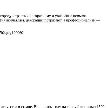
 городу: страсть к прекрасному и увлечение новыми
афия впечатляет, декорации потрясают, а профессионализм —
7b2.png
1200
601
искусства в стране. В прошлом году на сцену (площадью 1500