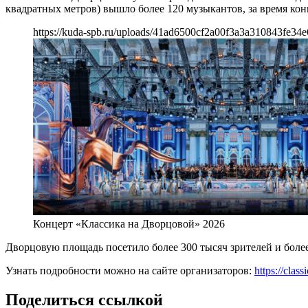
квадратных метров) вышло более 120 музыкантов, за время ко
https://kuda-spb.ru/uploads/41ad6500cf2a00f3a3a310843fe34
Концерт «Классика на Дворцовой» 2026
Дворцовую площадь посетило более 300 тысяч зрителей и боле
Узнать подробности можно на сайте организаторов:
https://class
Поделиться ссылкой