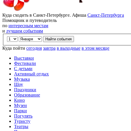
Куда сходить в Санкт-Петербурге. Афиша
Санкт-Петербурга
Помощник и путеводитель
по
интересным местам
и
лучшим событиям
Куда пойти
сегодня
завтра
в выходные
в этом месяце
Выставки
Фестивали
С детьми
Активный отдых
Музыка
Шоу
Праздники
Образование
Кино
Музеи
Парки
Погулять
Туристу
Театры