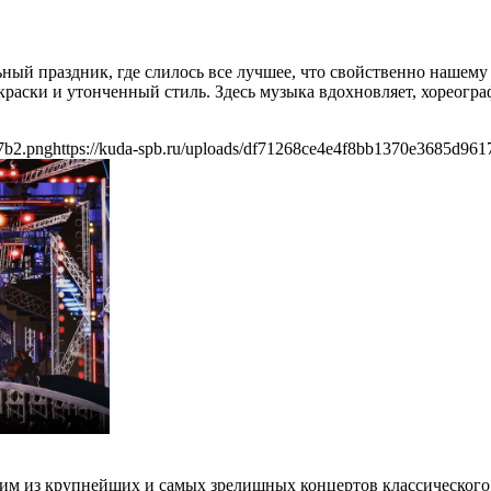
ный праздник, где слилось все лучшее, что свойственно нашему
краски и утонченный стиль. Здесь музыка вдохновляет, хореогр
7b2.png
https://kuda-spb.ru/uploads/df71268ce4e4f8bb1370e3685d961
ним из крупнейших и самых зрелищных концертов классического 