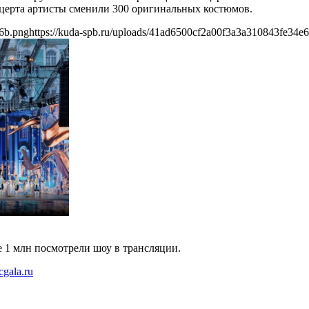
нцерта артисты сменили 300 оригинальных костюмов.
e6b.png
https://kuda-spb.ru/uploads/41ad6500cf2a00f3a3a310843fe34e
е 1 млн посмотрели шоу в трансляции.
icgala.ru