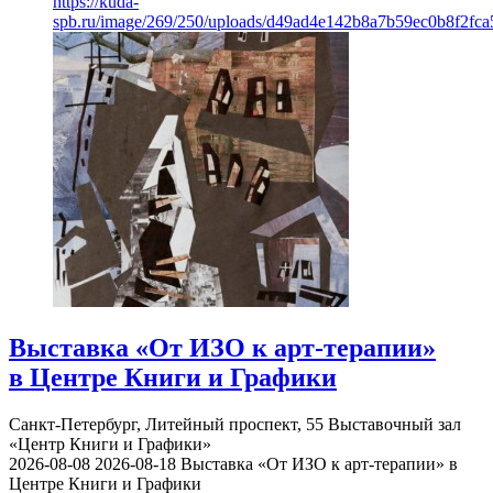
https://kuda-
spb.ru/image/269/250/uploads/d49ad4e142b8a7b59ec0b8f2fc
Выставка «От ИЗО к арт-терапии»
в Центре Книги и Графики
Санкт-Петербург, Литейный проспект, 55
Выставочный зал
«Центр Книги и Графики»
2026-08-08
2026-08-18
Выставка «От ИЗО к арт-терапии» в
Центре Книги и Графики