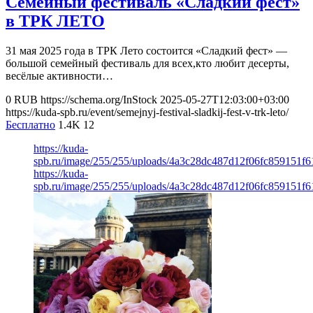
Семейный фестиваль «Сладкий фест»
в ТРК ЛЕТО
31 мая 2025 года в ТРК Лето состоится «Сладкий фест» —
большой семейный фестиваль для всех,кто любит десерты,
весёлые активности…
0
RUB
https://schema.org/InStock
2025-05-27T12:03:00+03:00
https://kuda-spb.ru/event/semejnyj-festival-sladkij-fest-v-trk-leto/
Бесплатно
1.4K
12
https://kuda-
spb.ru/image/255/255/uploads/4a3c28dc487d12f06fc859151f6
https://kuda-
spb.ru/image/255/255/uploads/4a3c28dc487d12f06fc859151f6