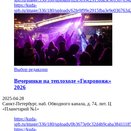
https://kuda-
spb.ru/image/336/180/uploads/62fe9f99e2915fba3e9e03676342
Выбор редакции
Вечеринки на теплоходе «Гидровояж»
2026
2025-04-28
Санкт-Петербург, наб. Обводного канала, д. 74, лит. Ц
«Планетарий №1»
https://kuda-
spb.ru/image/336/180/uploads/0b3673e0c32d4b9caba3841118
https://kuda-