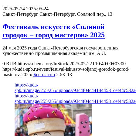
2025-05-24
2025-05-24
Санкт-Петербург
Санкт-Петербург, Соляной пер., 13
Фестиваль искусств «Соляной
городок – город мастеров» 2025
24 мая 2025 года Санкт-Петербургская государственная
художественно-промышленная академия им. А.Л.
0
RUB
https://schema.org/InStock
2025-05-22T10:40:00+03:00
https://kuda-spb.ru/event/festival-iskusstv-soljanoj-gorodok-gorod-
masterov-2025/
Бесплатно
2.6K
13
https://kuda-
spb.ru/image/255/255/uploads/93c4f04c441444581cef44c532a
https://kuda-
spb.ru/image/255/255/uploads/93c4f04c441444581cef44c532a