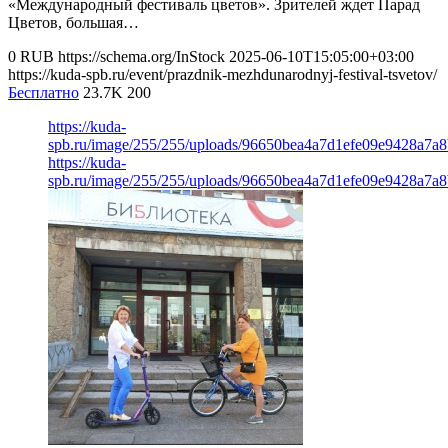
«Международный фестиваль цветов». Зрителей ждет Парад
Цветов, большая…
0
RUB
https://schema.org/InStock
2025-06-10T15:05:00+03:00
https://kuda-spb.ru/event/prazdnik-mezhdunarodnyj-festival-tsvetov/
Бесплатно
23.7K
200
https://kuda-
spb.ru/image/255/255/uploads/96650bea4a7d1efe09e9428a7a
https://kuda-
spb.ru/image/255/255/uploads/96650bea4a7d1efe09e9428a7a