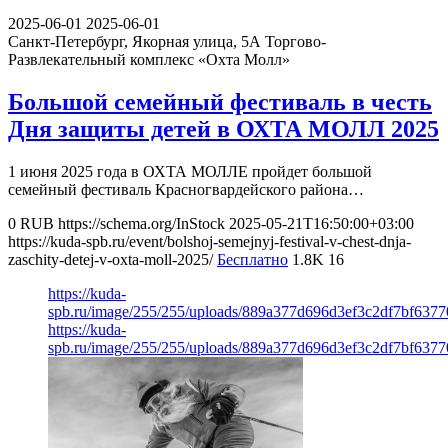
2025-06-01
2025-06-01
Санкт-Петербург, Якорная улица, 5А
Торгово-
Развлекательный комплекс «Охта Молл»
Большой семейный фестиваль в честь
Дня защиты детей в ОХТА МОЛЛ 2025
1 июня 2025 года в ОХТА МОЛЛЕ пройдет большой
семейный фестиваль Красногвардейского района…
0
RUB
https://schema.org/InStock
2025-05-21T16:50:00+03:00
https://kuda-spb.ru/event/bolshoj-semejnyj-festival-v-chest-dnja-
zaschity-detej-v-oxta-moll-2025/
Бесплатно
1.8K
16
https://kuda-
spb.ru/image/255/255/uploads/889a377d696d3ef3c2df7bf637
https://kuda-
spb.ru/image/255/255/uploads/889a377d696d3ef3c2df7bf637