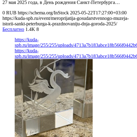
27 мая 2025 года, в День рождения Санкт-Петербурга…
0
RUB
https://schema.org/InStock
2025-05-22T17:27:00+03:00
https://kuda-spb.ru/event/meroprijatija-gosudarstvennogo-muzeja-
istorii-sankt-peterburga-k-prazdnovaniju-dnja-goroda-2025/
Бесплатно
1.4K
8
https://kuda-
spb.ru/image/255/255/uploads/4713a7b183abce18b566f0442b6
https://kuda-
spb.ru/image/255/255/uploads/4713a7b183abce18b566f0442b6