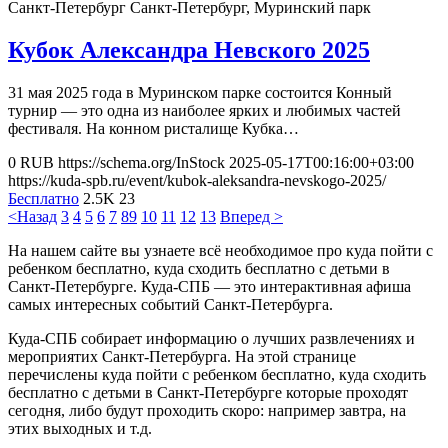
Санкт-Петербург
Санкт-Петербург, Муринский парк
Кубок Александра Невского 2025
31 мая 2025 года в Муринском парке состоится Конный
турнир — это одна из наиболее ярких и любимых частей
фестиваля. На конном ристалище Кубка…
0
RUB
https://schema.org/InStock
2025-05-17T00:16:00+03:00
https://kuda-spb.ru/event/kubok-aleksandra-nevskogo-2025/
Бесплатно
2.5K
23
<Назад
3
4
5
6
7
8
9
10
11
12
13
Вперед >
На нашем сайте вы узнаете всё необходимое про куда пойти с
ребенком бесплатно, куда сходить бесплатно с детьми в
Санкт-Петербурге. Куда-СПБ — это интерактивная афиша
самых интересных событий Санкт-Петербурга.
Куда-СПБ собирает информацию о лучших развлечениях и
мероприятих Санкт-Петербурга. На этой странице
перечислены куда пойти с ребенком бесплатно, куда сходить
бесплатно с детьми в Санкт-Петербурге которые проходят
сегодня, либо будут проходить скоро: например завтра, на
этих выходных и т.д.