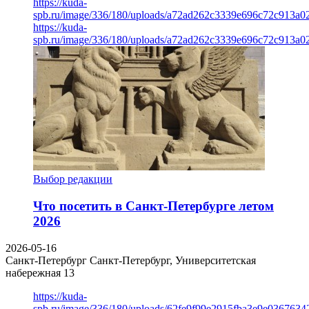
https://kuda-
spb.ru/image/336/180/uploads/a72ad262c3339e696c72c913a0
https://kuda-
spb.ru/image/336/180/uploads/a72ad262c3339e696c72c913a0
Выбор редакции
Что посетить в Санкт-Петербурге летом
2026
2026-05-16
Санкт-Петербург
Санкт-Петербург, Университетская
набережная 13
https://kuda-
spb.ru/image/336/180/uploads/62fe9f99e2915fba3e9e03676342