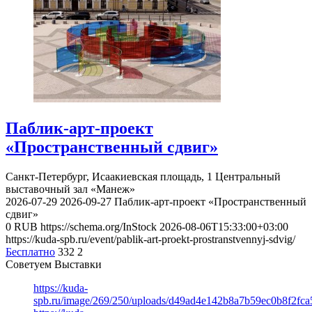
Паблик-арт-проект
«Пространственный сдвиг»
Санкт-Петербург, Исаакиевская площадь, 1
Центральный
выставочный зал «Манеж»
2026-07-29
2026-09-27
Паблик-арт-проект «Пространственный
сдвиг»
0
RUB
https://schema.org/InStock
2026-08-06T15:33:00+03:00
https://kuda-spb.ru/event/pablik-art-proekt-prostranstvennyj-sdvig/
Бесплатно
332
2
Советуем Выставки
https://kuda-
spb.ru/image/269/250/uploads/d49ad4e142b8a7b59ec0b8f2fc