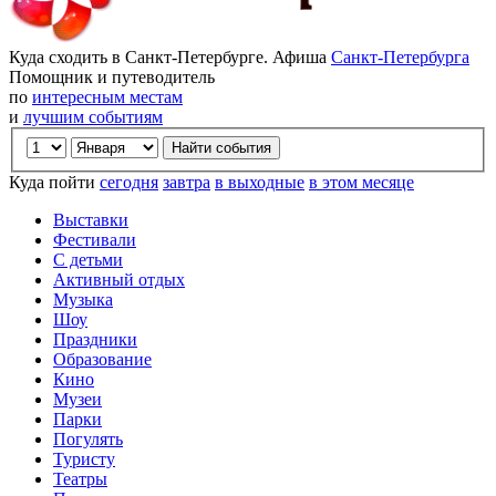
Куда сходить в Санкт-Петербурге. Афиша
Санкт-Петербурга
Помощник и путеводитель
по
интересным местам
и
лучшим событиям
Куда пойти
сегодня
завтра
в выходные
в этом месяце
Выставки
Фестивали
С детьми
Активный отдых
Музыка
Шоу
Праздники
Образование
Кино
Музеи
Парки
Погулять
Туристу
Театры