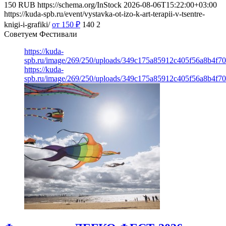
150
RUB
https://schema.org/InStock
2026-08-06T15:22:00+03:00
https://kuda-spb.ru/event/vystavka-ot-izo-k-art-terapii-v-tsentre-
knigi-i-grafiki/
от 150
₽
140
2
Советуем Фестивали
https://kuda-
spb.ru/image/269/250/uploads/349c175a85912c405f56a8b4f7
https://kuda-
spb.ru/image/269/250/uploads/349c175a85912c405f56a8b4f7