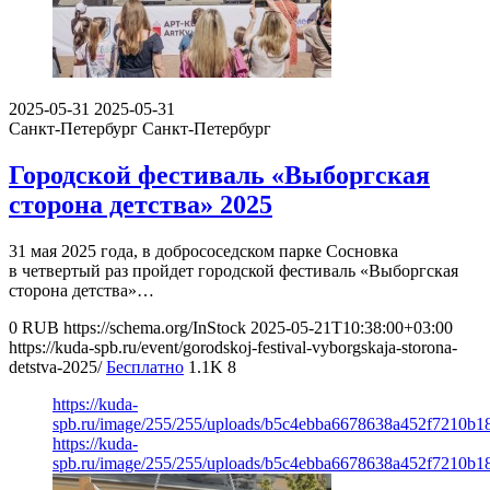
2025-05-31
2025-05-31
Санкт-Петербург
Санкт-Петербург
Городской фестиваль «Выборгская
сторона детства» 2025
31 мая 2025 года, в добрососедском парке Сосновка
в четвертый раз пройдет городской фестиваль «Выборгская
сторона детства»…
0
RUB
https://schema.org/InStock
2025-05-21T10:38:00+03:00
https://kuda-spb.ru/event/gorodskoj-festival-vyborgskaja-storona-
detstva-2025/
Бесплатно
1.1K
8
https://kuda-
spb.ru/image/255/255/uploads/b5c4ebba6678638a452f7210b1
https://kuda-
spb.ru/image/255/255/uploads/b5c4ebba6678638a452f7210b1