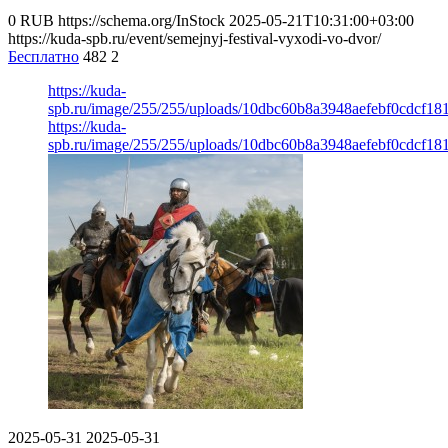
0
RUB
https://schema.org/InStock
2025-05-21T10:31:00+03:00
https://kuda-spb.ru/event/semejnyj-festival-vyxodi-vo-dvor/
Бесплатно
482
2
https://kuda-
spb.ru/image/255/255/uploads/10dbc60b8a3948aefebf0cdcf18
https://kuda-
spb.ru/image/255/255/uploads/10dbc60b8a3948aefebf0cdcf18
2025-05-31
2025-05-31