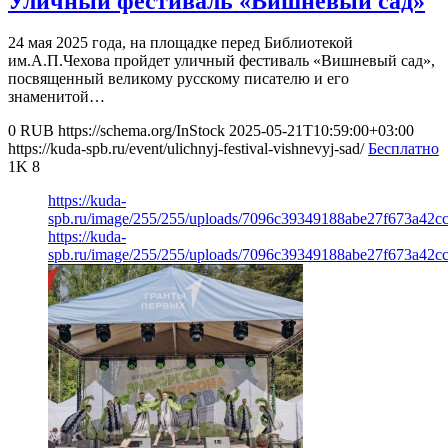
Уличный фестиваль «Вишневый сад»
24 мая 2025 года, на площадке перед Библиотекой
им.А.П.Чехова пройдет уличный фестиваль «Вишневый сад»,
посвященный великому русскому писателю и его
знаменитой…
0
RUB
https://schema.org/InStock
2025-05-21T10:59:00+03:00
https://kuda-spb.ru/event/ulichnyj-festival-vishnevyj-sad/
Бесплатно
1K
8
https://kuda-
spb.ru/image/255/255/uploads/7096c39349188abe27f673a42c
https://kuda-
spb.ru/image/255/255/uploads/7096c39349188abe27f673a42c