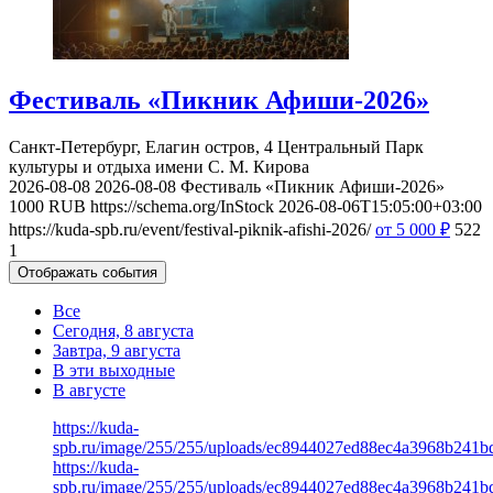
Фестиваль «Пикник Афиши-2026»
Санкт-Петербург, Елагин остров, 4
Центральный Парк
культуры и отдыха имени С. М. Кирова
2026-08-08
2026-08-08
Фестиваль «Пикник Афиши-2026»
1000
RUB
https://schema.org/InStock
2026-08-06T15:05:00+03:00
https://kuda-spb.ru/event/festival-piknik-afishi-2026/
от 5 000
₽
522
1
Отображать события
Все
Сегодня, 8 августа
Завтра, 9 августа
В эти выходные
В августе
https://kuda-
spb.ru/image/255/255/uploads/ec8944027ed88ec4a3968b241b
https://kuda-
spb.ru/image/255/255/uploads/ec8944027ed88ec4a3968b241b