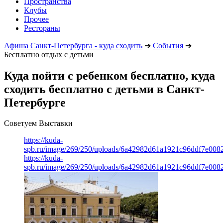
Пространства
Клубы
Прочее
Рестораны
Афиша Санкт-Петербурга - куда сходить
➔
События
➔
Бесплатно отдых с детьми
Куда пойти с ребенком бесплатно, куда
сходить бесплатно с детьми в Санкт-
Петербурге
Советуем Выставки
https://kuda-
spb.ru/image/269/250/uploads/6a42982d61a1921c96ddf7e008
https://kuda-
spb.ru/image/269/250/uploads/6a42982d61a1921c96ddf7e008