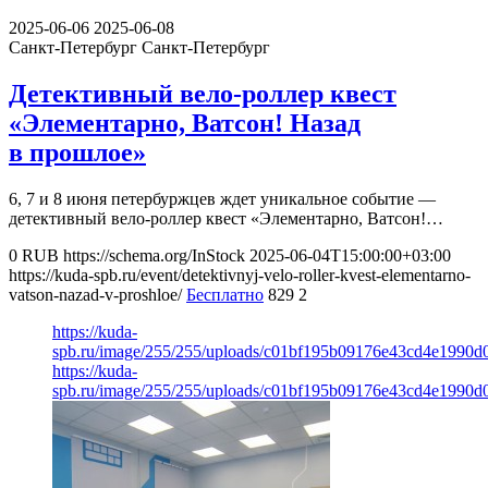
2025-06-06
2025-06-08
Санкт-Петербург
Санкт-Петербург
Детективный вело-роллер квест
«Элементарно, Ватсон! Назад
в прошлое»
6, 7 и 8 июня петербуржцев ждет уникальное событие —
детективный вело-роллер квест «Элементарно, Ватсон!…
0
RUB
https://schema.org/InStock
2025-06-04T15:00:00+03:00
https://kuda-spb.ru/event/detektivnyj-velo-roller-kvest-elementarno-
vatson-nazad-v-proshloe/
Бесплатно
829
2
https://kuda-
spb.ru/image/255/255/uploads/c01bf195b09176e43cd4e1990d
https://kuda-
spb.ru/image/255/255/uploads/c01bf195b09176e43cd4e1990d