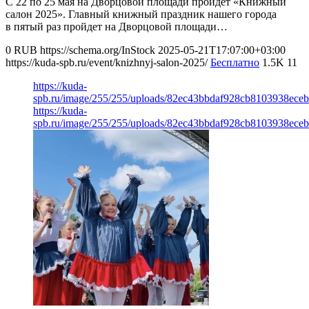
С 22 по 25 мая на Дворцовой площади пройдет «Книжный
салон 2025». Главный книжный праздник нашего города
в пятый раз пройдет на Дворцовой площади…
0
RUB
https://schema.org/InStock
2025-05-21T17:07:00+03:00
https://kuda-spb.ru/event/knizhnyj-salon-2025/
Бесплатно
1.5K
11
https://kuda-
spb.ru/image/255/255/uploads/82ec43bbdaf928cb8103938eceb
https://kuda-
spb.ru/image/255/255/uploads/82ec43bbdaf928cb8103938eceb