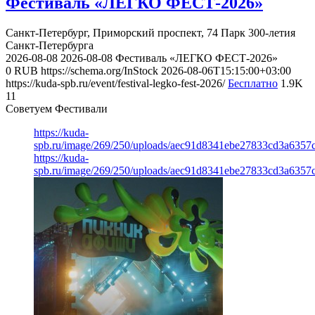
Фестиваль «ЛЕГКО ФЕСТ-2026»
Санкт-Петербург, Приморский проспект, 74
Парк 300-летия
Санкт-Петербурга
2026-08-08
2026-08-08
Фестиваль «ЛЕГКО ФЕСТ-2026»
0
RUB
https://schema.org/InStock
2026-08-06T15:15:00+03:00
https://kuda-spb.ru/event/festival-legko-fest-2026/
Бесплатно
1.9K
11
Советуем Фестивали
https://kuda-
spb.ru/image/269/250/uploads/aec91d8341ebe27833cd3a6357
https://kuda-
spb.ru/image/269/250/uploads/aec91d8341ebe27833cd3a6357