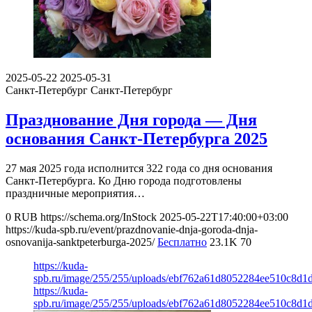
2025-05-22
2025-05-31
Санкт-Петербург
Санкт-Петербург
Празднование Дня города — Дня
основания Санкт‑Петербурга 2025
27 мая 2025 года исполнится 322 года со дня основания
Санкт‑Петербурга. Ко Дню города подготовлены
праздничные мероприятия…
0
RUB
https://schema.org/InStock
2025-05-22T17:40:00+03:00
https://kuda-spb.ru/event/prazdnovanie-dnja-goroda-dnja-
osnovanija-sanktpeterburga-2025/
Бесплатно
23.1K
70
https://kuda-
spb.ru/image/255/255/uploads/ebf762a61d8052284ee510c8d1
https://kuda-
spb.ru/image/255/255/uploads/ebf762a61d8052284ee510c8d1