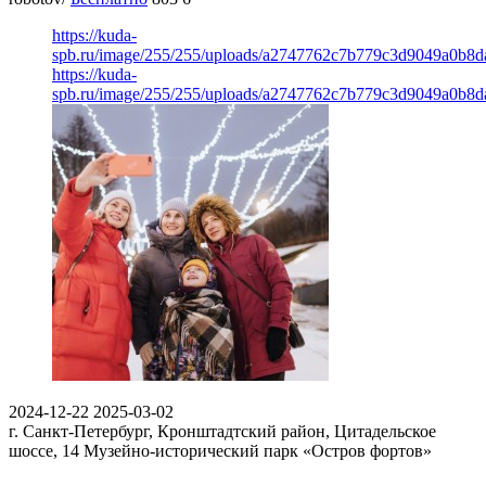
https://kuda-
spb.ru/image/255/255/uploads/a2747762c7b779c3d9049a0b8d
https://kuda-
spb.ru/image/255/255/uploads/a2747762c7b779c3d9049a0b8d
2024-12-22
2025-03-02
г. Санкт-Петербург, Кронштадтский район, Цитадельское
шоссе, 14
Музейно-исторический парк «Остров фортов»