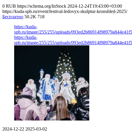
0
RUB
https://schema.org/InStock
2024-12-24T19:43:00+03:00
https://kuda-spb.ru/event/festival-ledovyx-skulptur-kronshled-2025/
Бесплатно
50.2K
718
https://kuda-
spb.ru/image/255/255/uploads/093ed2b86914f98979a844e41f
https://kuda-
spb.ru/image/255/255/uploads/093ed2b86914f98979a844e41f
2024-12-22
2025-03-02