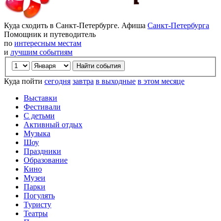
Куда сходить в Санкт-Петербурге. Афиша
Санкт-Петербурга
Помощник и путеводитель
по
интересным местам
и
лучшим событиям
Куда пойти
сегодня
завтра
в выходные
в этом месяце
Выставки
Фестивали
С детьми
Активный отдых
Музыка
Шоу
Праздники
Образование
Кино
Музеи
Парки
Погулять
Туристу
Театры