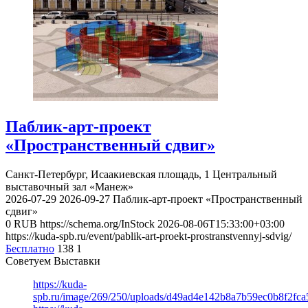
Паблик-арт-проект
«Пространственный сдвиг»
Санкт-Петербург, Исаакиевская площадь, 1
Центральный
выставочный зал «Манеж»
2026-07-29
2026-09-27
Паблик-арт-проект «Пространственный
сдвиг»
0
RUB
https://schema.org/InStock
2026-08-06T15:33:00+03:00
https://kuda-spb.ru/event/pablik-art-proekt-prostranstvennyj-sdvig/
Бесплатно
138
1
Советуем Выставки
https://kuda-
spb.ru/image/269/250/uploads/d49ad4e142b8a7b59ec0b8f2fc