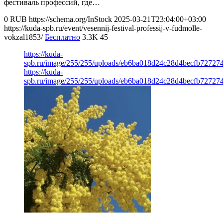
фестиваль профессий, где…
0
RUB
https://schema.org/InStock
2025-03-21T23:04:00+03:00
https://kuda-spb.ru/event/vesennij-festival-professij-v-fudmolle-
vokzal1853/
Бесплатно
3.3K
45
https://kuda-
spb.ru/image/255/255/uploads/eb6ba018d24c28d4becfb72727
https://kuda-
spb.ru/image/255/255/uploads/eb6ba018d24c28d4becfb72727