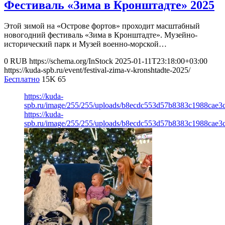
Фестиваль «Зима в Кронштадте» 2025
Этой зимой на «Острове фортов» проходит масштабный
новогодний фестиваль «Зима в Кронштадте». Музейно-
исторический парк и Музей военно-морской…
0
RUB
https://schema.org/InStock
2025-01-11T23:18:00+03:00
https://kuda-spb.ru/event/festival-zima-v-kronshtadte-2025/
Бесплатно
15K
65
https://kuda-
spb.ru/image/255/255/uploads/b8ecdc553d57b8383c1988cae3
https://kuda-
spb.ru/image/255/255/uploads/b8ecdc553d57b8383c1988cae3