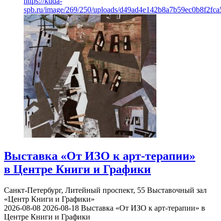
https://kuda-
spb.ru/image/269/250/uploads/d49ad4e142b8a7b59ec0b8f2fc
Выставка «От ИЗО к арт-терапии»
в Центре Книги и Графики
Санкт-Петербург, Литейный проспект, 55
Выставочный зал
«Центр Книги и Графики»
2026-08-08
2026-08-18
Выставка «От ИЗО к арт-терапии» в
Центре Книги и Графики