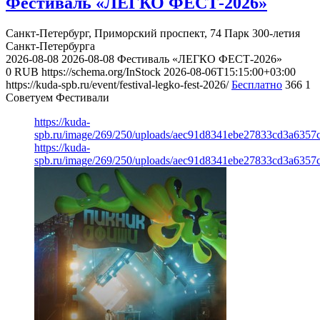
Фестиваль «ЛЕГКО ФЕСТ-2026»
Санкт-Петербург, Приморский проспект, 74
Парк 300-летия
Санкт-Петербурга
2026-08-08
2026-08-08
Фестиваль «ЛЕГКО ФЕСТ-2026»
0
RUB
https://schema.org/InStock
2026-08-06T15:15:00+03:00
https://kuda-spb.ru/event/festival-legko-fest-2026/
Бесплатно
366
1
Советуем Фестивали
https://kuda-
spb.ru/image/269/250/uploads/aec91d8341ebe27833cd3a6357
https://kuda-
spb.ru/image/269/250/uploads/aec91d8341ebe27833cd3a6357