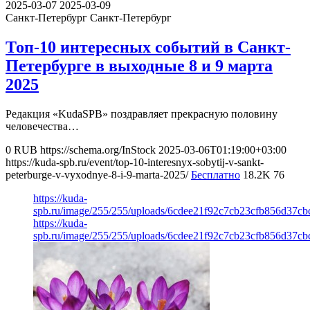
2025-03-07
2025-03-09
Санкт-Петербург
Санкт-Петербург
Топ-10 интересных событий в Санкт-
Петербурге в выходные 8 и 9 марта
2025
Редакция «KudaSPB» поздравляет прекрасную половину
человечества…
0
RUB
https://schema.org/InStock
2025-03-06T01:19:00+03:00
https://kuda-spb.ru/event/top-10-interesnyx-sobytij-v-sankt-
peterburge-v-vyxodnye-8-i-9-marta-2025/
Бесплатно
18.2K
76
https://kuda-
spb.ru/image/255/255/uploads/6cdee21f92c7cb23cfb856d37cb
https://kuda-
spb.ru/image/255/255/uploads/6cdee21f92c7cb23cfb856d37cb