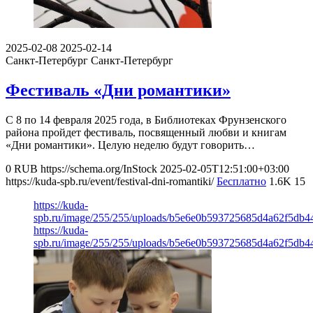
2025-02-08
2025-02-14
Санкт-Петербург
Санкт-Петербург
Фестиваль «Дни романтики»
С 8 по 14 февраля 2025 года, в Библиотеках Фрунзенского
района пройдет фестиваль, посвященный любви и книгам
«Дни романтики». Целую неделю будут говорить…
0
RUB
https://schema.org/InStock
2025-02-05T12:51:00+03:00
https://kuda-spb.ru/event/festival-dni-romantiki/
Бесплатно
1.6K
15
https://kuda-
spb.ru/image/255/255/uploads/b5e6e0b593725685d4a62f5db4
https://kuda-
spb.ru/image/255/255/uploads/b5e6e0b593725685d4a62f5db4