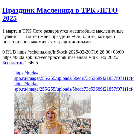
Праздник Масленица в ТРК ЛЕТО
2025
1 марта в ТРК Лето развернутся масштабные масленичные
гуляния — гостей ждет праздник «Ой, блин», который
позволит познакомиться с традиционными…
0
RUB
https://schema.org/InStock
2025-02-20T16:28:00+03:00
https://kuda-spb.ru/event/prazdnik-maslenitsa-v-trk-leto-2025/
Бесплатно
1.6K
5
https://kuda-
spb.ru/image/255/255/uploads/5bede73c53689f21857f071f1cf
https://kuda-
spb.ru/image/255/255/uploads/5bede73c53689f21857f071f1cf