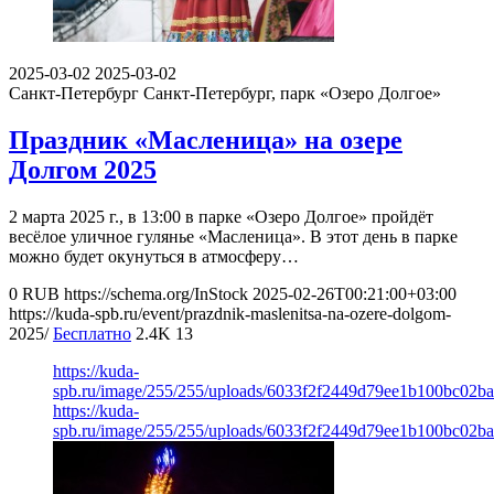
2025-03-02
2025-03-02
Санкт-Петербург
Санкт-Петербург, парк «Озеро Долгое»
Праздник «Масленица» на озере
Долгом 2025
2 марта 2025 г., в 13:00 в парке «Озеро Долгое» пройдёт
весёлое уличное гулянье «Масленица». В этот день в парке
можно будет окунуться в атмосферу…
0
RUB
https://schema.org/InStock
2025-02-26T00:21:00+03:00
https://kuda-spb.ru/event/prazdnik-maslenitsa-na-ozere-dolgom-
2025/
Бесплатно
2.4K
13
https://kuda-
spb.ru/image/255/255/uploads/6033f2f2449d79ee1b100bc02b
https://kuda-
spb.ru/image/255/255/uploads/6033f2f2449d79ee1b100bc02b