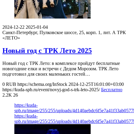
2024-12-22
2025-01-04
Санкт-Петербург, Пулковское шоссе, 25, корп. 1, лит. А
ТРК
«ЛЕТО»
Новый год с ТРК Лето 2025
Новый год с ТРК Лето: в комплексе пройдут бесплатные
новогодние елки и встречи с Дедом Морозом. ТРК Лето
подготовил для своих маленьких гостей…
0
RUB
https://schema.org/InStock
2024-12-25T16:01:00+03:00
https://kuda-spb.ru/event/novyj-god-s-trk-leto-2025/
Бесплатно
2.2K
26
https://kuda-
spb.ru/image/255/255/uploads/4d140aebdc6f5e7a41f33ab0577
https://kuda-
spb.ru/image/255/255/uploads/4d140aebdc6f5e7a41f33ab0577