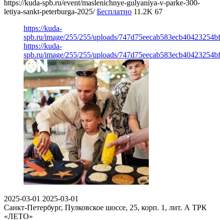
https://kuda-spb.ru/event/maslenichnye-gulyaniya-v-parke-300-
letiya-sankt-peterburga-2025/
Бесплатно
11.2K
67
https://kuda-
spb.ru/image/255/255/uploads/747d75eecab583ecb40423254b
https://kuda-
spb.ru/image/255/255/uploads/747d75eecab583ecb40423254b
2025-03-01
2025-03-01
Санкт-Петербург, Пулковское шоссе, 25, корп. 1, лит. А
ТРК
«ЛЕТО»