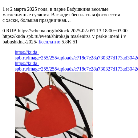
1 и 2 марта 2025 года, в парке Бабушкина веселые
масленичные гуляния. Вас ждет бесплатная фотосессия
с хаски, большая праздничная…
0
RUB
https://schema.org/InStock
2025-02-05T13:18:00+03:00
https://kuda-spb.ru/event/shirokaja-maslenitsa-v-parke-imeni-i-v-
babushkina-2025/
Бесплатно
5.8K
51
https://kuda-
spb.ru/image/255/255/uploads/c718e7e28a730327d173ad3042
https://kuda-
spb.ru/image/255/255/uploads/c718e7e28a730327d173ad3042