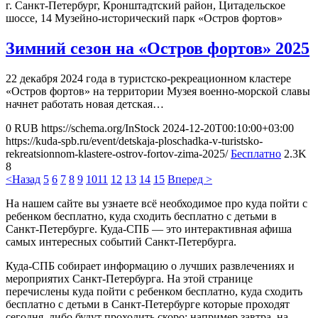
г. Санкт-Петербург, Кронштадтский район, Цитадельское
шоссе, 14
Музейно-исторический парк «Остров фортов»
Зимний сезон на «Остров фортов» 2025
22 декабря 2024 года в туристско-рекреационном кластере
«Остров фортов» на территории Музея военно-морской славы
начнет работать новая детская…
0
RUB
https://schema.org/InStock
2024-12-20T00:10:00+03:00
https://kuda-spb.ru/event/detskaja-ploschadka-v-turistsko-
rekreatsionnom-klastere-ostrov-fortov-zima-2025/
Бесплатно
2.3K
8
<Назад
5
6
7
8
9
10
11
12
13
14
15
Вперед >
На нашем сайте вы узнаете всё необходимое про куда пойти с
ребенком бесплатно, куда сходить бесплатно с детьми в
Санкт-Петербурге. Куда-СПБ — это интерактивная афиша
самых интересных событий Санкт-Петербурга.
Куда-СПБ собирает информацию о лучших развлечениях и
мероприятих Санкт-Петербурга. На этой странице
перечислены куда пойти с ребенком бесплатно, куда сходить
бесплатно с детьми в Санкт-Петербурге которые проходят
сегодня, либо будут проходить скоро: например завтра, на