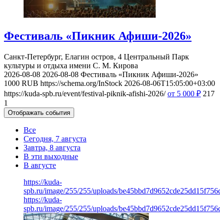
Фестиваль «Пикник Афиши-2026»
Санкт-Петербург, Елагин остров, 4
Центральный Парк
культуры и отдыха имени С. М. Кирова
2026-08-08
2026-08-08
Фестиваль «Пикник Афиши-2026»
1000
RUB
https://schema.org/InStock
2026-08-06T15:05:00+03:00
https://kuda-spb.ru/event/festival-piknik-afishi-2026/
от 5 000
₽
217
1
Отображать события
Все
Сегодня, 7 августа
Завтра, 8 августа
В эти выходные
В августе
https://kuda-
spb.ru/image/255/255/uploads/be45bbd7d9652cde25dd15f756
https://kuda-
spb.ru/image/255/255/uploads/be45bbd7d9652cde25dd15f756