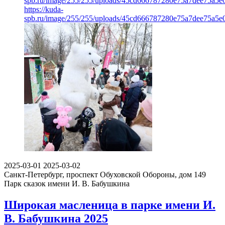
spb.ru/image/255/255/uploads/45cd666787280e75a7dee75a5e
https://kuda-
spb.ru/image/255/255/uploads/45cd666787280e75a7dee75a5e
2025-03-01
2025-03-02
Санкт-Петербург, проспект Обуховской Обороны, дом 149
Парк сказок имени И. В. Бабушкина
Широкая масленица в парке имени И.
В. Бабушкина 2025