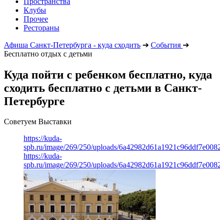
Пространства
Клубы
Прочее
Рестораны
Афиша Санкт-Петербурга - куда сходить
➔
События
➔
Бесплатно отдых с детьми
Куда пойти с ребенком бесплатно, куда
сходить бесплатно с детьми в Санкт-
Петербурге
Советуем Выставки
https://kuda-
spb.ru/image/269/250/uploads/6a42982d61a1921c96ddf7e008
https://kuda-
spb.ru/image/269/250/uploads/6a42982d61a1921c96ddf7e008