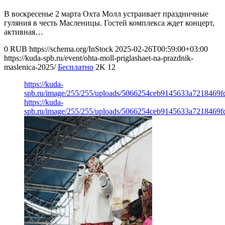
В воскресенье 2 марта Охта Молл устраивает праздничные
гуляния в честь Масленицы. Гостей комплекса ждет концерт,
активная…
0
RUB
https://schema.org/InStock
2025-02-26T00:59:00+03:00
https://kuda-spb.ru/event/ohta-moll-priglashaet-na-prazdnik-
maslenica-2025/
Бесплатно
2K
12
https://kuda-
spb.ru/image/255/255/uploads/5066254ceb9145633a7218469f
https://kuda-
spb.ru/image/255/255/uploads/5066254ceb9145633a7218469f