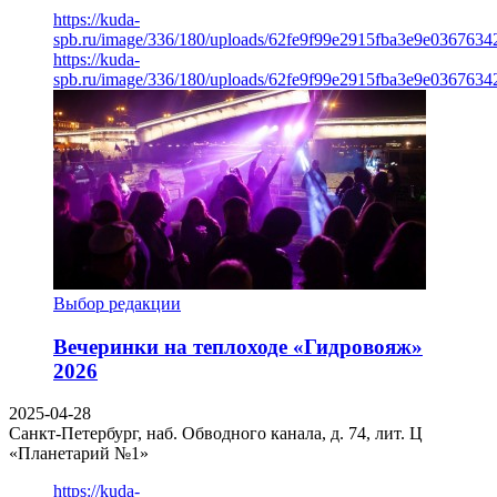
https://kuda-
spb.ru/image/336/180/uploads/62fe9f99e2915fba3e9e03676342
https://kuda-
spb.ru/image/336/180/uploads/62fe9f99e2915fba3e9e03676342
Выбор редакции
Вечеринки на теплоходе «Гидровояж»
2026
2025-04-28
Санкт-Петербург, наб. Обводного канала, д. 74, лит. Ц
«Планетарий №1»
https://kuda-