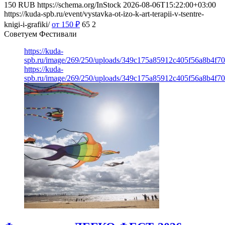
150
RUB
https://schema.org/InStock
2026-08-06T15:22:00+03:00
https://kuda-spb.ru/event/vystavka-ot-izo-k-art-terapii-v-tsentre-
knigi-i-grafiki/
от 150
₽
65
2
Советуем Фестивали
https://kuda-
spb.ru/image/269/250/uploads/349c175a85912c405f56a8b4f7
https://kuda-
spb.ru/image/269/250/uploads/349c175a85912c405f56a8b4f7