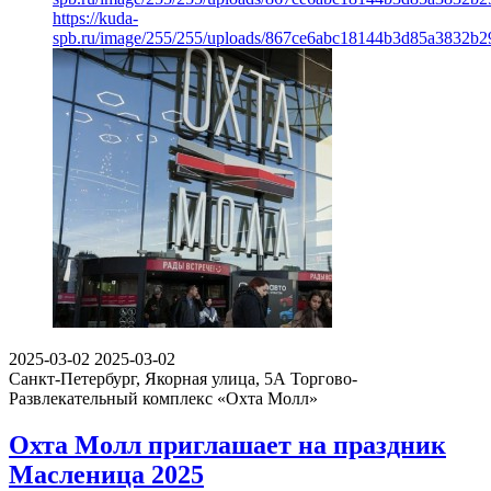
https://kuda-
spb.ru/image/255/255/uploads/867ce6abc18144b3d85a3832b2
2025-03-02
2025-03-02
Санкт-Петербург, Якорная улица, 5А
Торгово-
Развлекательный комплекс «Охта Молл»
Охта Молл приглашает на праздник
Масленица 2025