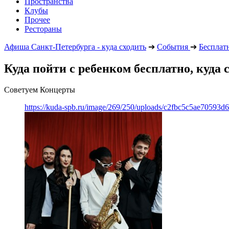
Пространства
Клубы
Прочее
Рестораны
Афиша Санкт-Петербурга - куда сходить
➔
События
➔
Бесплат
Куда пойти с ребенком бесплатно, куда 
Советуем Концерты
https://kuda-spb.ru/image/269/250/uploads/c2fbc5c5ae70593