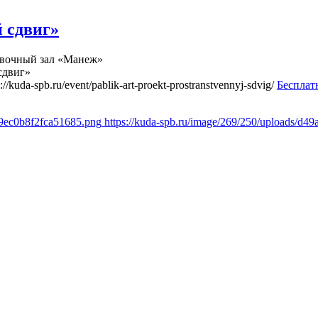
 сдвиг»
вочный зал «Манеж»
сдвиг»
s://kuda-spb.ru/event/pablik-art-proekt-prostranstvennyj-sdvig/
Бесплат
59ec0b8f2fca51685.png
https://kuda-spb.ru/image/269/250/uploads/d