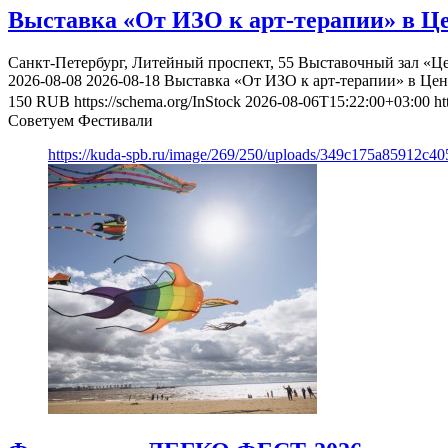
Выставка «От ИЗО к арт-терапии» в Ц
Санкт-Петербург, Литейный проспект, 55
Выставочный зал «Ц
2026-08-08
2026-08-18
Выставка «От ИЗО к арт-терапии» в Це
150
RUB
https://schema.org/InStock
2026-08-06T15:22:00+03:00
ht
Советуем Фестивали
https://kuda-spb.ru/image/269/250/uploads/349c175a85912c4