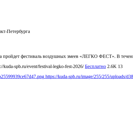
нкт-Петербурга
урга пройдет фестиваль воздушных змеев «ЛЕГКО ФЕСТ». В течен
s://kuda-spb.ru/event/festival-legko-fest-2026/
Бесплатно
2.6K
13
e3b25599939ce67d47.png
https://kuda-spb.ru/image/255/255/uploads