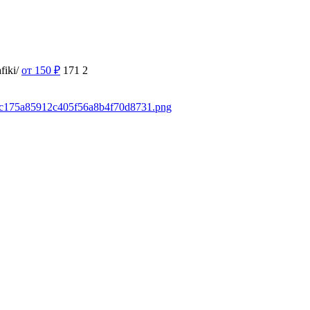
fiki/
от 150
₽
171
2
349c175a85912c405f56a8b4f70d8731.png