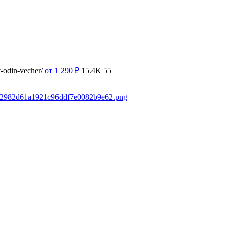
v-odin-vecher/
от 1 290
₽
15.4K
55
6a42982d61a1921c96ddf7e0082b9e62.png