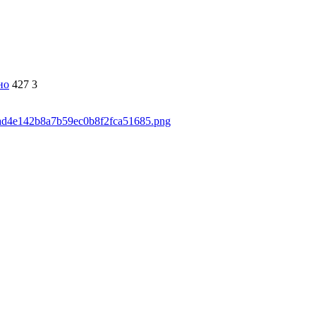
но
427
3
49ad4e142b8a7b59ec0b8f2fca51685.png