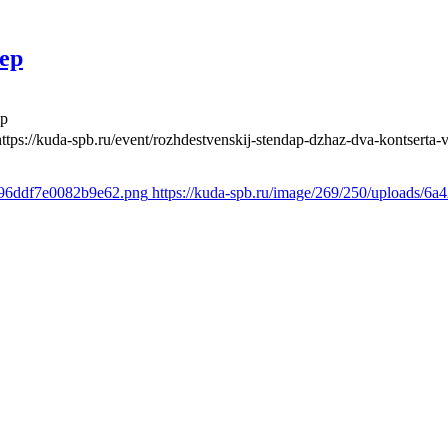
ер
ер
https://kuda-spb.ru/event/rozhdestvenskij-stendap-dzhaz-dva-kontserta-
1c96ddf7e0082b9e62.png
https://kuda-spb.ru/image/269/250/uploads/