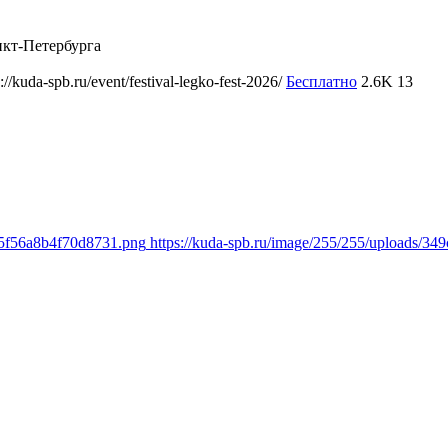
нкт-Петербурга
s://kuda-spb.ru/event/festival-legko-fest-2026/
Бесплатно
2.6K
13
05f56a8b4f70d8731.png
https://kuda-spb.ru/image/255/255/uploads/