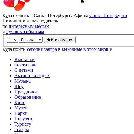
Куда сходить в Санкт-Петербурге. Афиша
Санкт-Петербурга
Помощник и путеводитель
по
интересным местам
и
лучшим событиям
Куда пойти
сегодня
завтра
в выходные
в этом месяце
Выставки
Фестивали
С детьми
Активный отдых
Музыка
Шоу
Праздники
Образование
Кино
Музеи
Парки
Погулять
Туристу
Театры