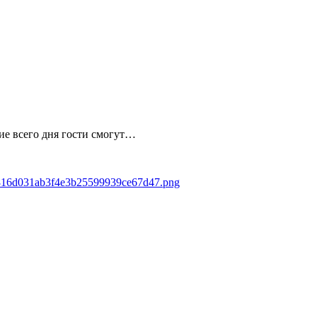
ие всего дня гости смогут…
/d3816d031ab3f4e3b25599939ce67d47.png