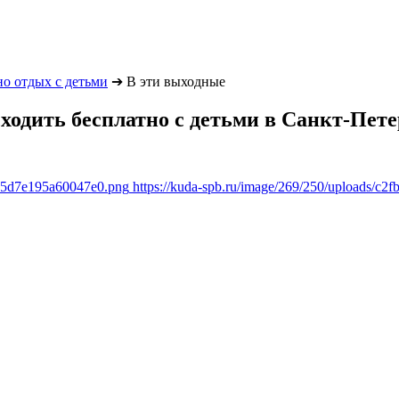
но отдых с детьми
➔
В эти выходные
сходить бесплатно с детьми в Санкт-Пет
d65d7e195a60047e0.png
https://kuda-spb.ru/image/269/250/uploads/