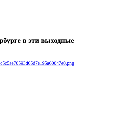
ербурге в эти выходные
c2fbc5c5ae70593d65d7e195a60047e0.png