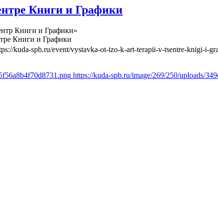
ентре Книги и Графики
ентр Книги и Графики»
нтре Книги и Графики
tps://kuda-spb.ru/event/vystavka-ot-izo-k-art-terapii-v-tsentre-knigi-i-gra
05f56a8b4f70d8731.png
https://kuda-spb.ru/image/269/250/uploads/