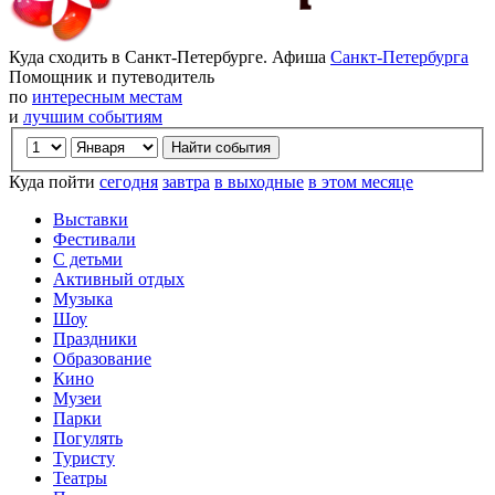
Куда сходить в Санкт-Петербурге. Афиша
Санкт-Петербурга
Помощник и путеводитель
по
интересным местам
и
лучшим событиям
Куда пойти
сегодня
завтра
в выходные
в этом месяце
Выставки
Фестивали
С детьми
Активный отдых
Музыка
Шоу
Праздники
Образование
Кино
Музеи
Парки
Погулять
Туристу
Театры