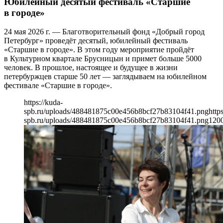
Юбилейный десятый фестиваль «Старшие
в городе»
24 мая 2026 г. — Благотворительный фонд «Добрый город
Петербург» проведёт десятый, юбилейный фестиваль
«Старшие в городе». В этом году мероприятие пройдёт
в Культурном квартале Брусницын и примет больше 5000
человек. В прошлое, настоящее и будущее в жизни
петербуржцев старше 50 лет — заглядываем на юбилейном
фестивале «Старшие в городе».
https://kuda-
spb.ru/uploads/488481875c00e456b8bcf27b83104f41.png
http
spb.ru/uploads/488481875c00e456b8bcf27b83104f41.png
120