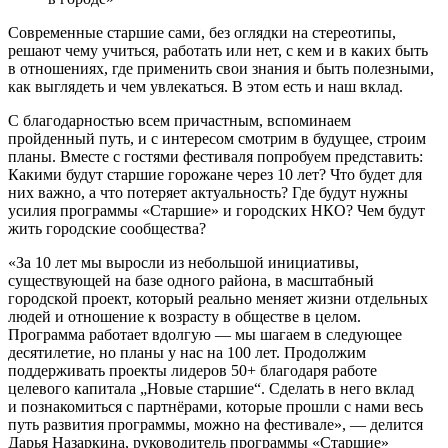
Современные старшие сами, без оглядки на стереотипы,
решают чему учиться, работать или нет, с кем и в каких быть
в отношениях, где применить свои знания и быть полезными,
как выглядеть и чем увлекаться. В этом есть и наш вклад.
С благодарностью всем причастным, вспоминаем
пройденный путь, и с интересом смотрим в будущее, строим
планы. Вместе с гостями фестиваля попробуем представить:
Какими будут старшие горожане через 10 лет? Что будет для
них важно, а что потеряет актуальность? Где будут нужны
усилия программы «Старшие» и городских НКО? Чем будут
жить городские сообщества?
«За 10 лет мы выросли из небольшой инициативы,
существующей на базе одного района, в масштабный
городской проект, который реально меняет жизни отдельных
людей и отношение к возрасту в обществе в целом.
Программа работает вдолгую — мы шагаем в следующее
десятилетие, но планы у нас на 100 лет. Продолжим
поддерживать проекты лидеров 50+ благодаря работе
целевого капитала „Новые старшие“. Сделать в него вклад
и познакомиться с партнёрами, которые прошли с нами весь
путь развития программы, можно на фестивале», — делится
Дарья Назаркина, руководитель программы «Старшие»