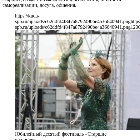
самореализации, досуга, общения.
https://kuda-
spb.ru/uploads/c62ddfd4f847a8792490be4a36640941.png
https
spb.ru/uploads/c62ddfd4f847a8792490be4a36640941.png
120
Юбилейный десятый фестиваль «Старшие
в городе»