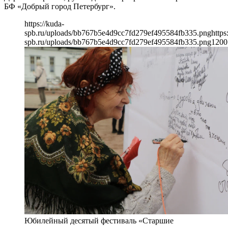
БФ «Добрый город Петербург».
https://kuda-
spb.ru/uploads/bb767b5e4d9cc7fd279ef495584fb335.png
https
spb.ru/uploads/bb767b5e4d9cc7fd279ef495584fb335.png
1200
Юбилейный десятый фестиваль «Старшие