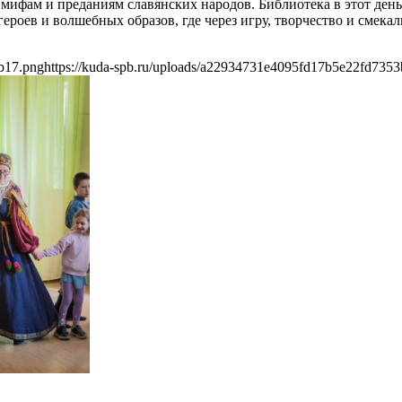
мифам и преданиям славянских народов. Библиотека в этот день
ероев и волшебных образов, где через игру, творчество и смек
b17.png
https://kuda-spb.ru/uploads/a22934731e4095fd17b5e22fd735