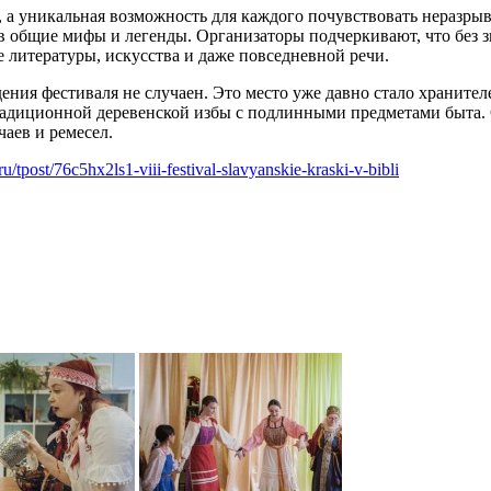
, а уникальная возможность для каждого почувствовать неразры
 в общие мифы и легенды. Организаторы подчеркивают, что без з
е литературы, искусства и даже повседневной речи.
ния фестиваля не случаен. Это место уже давно стало хранител
радиционной деревенской избы с подлинными предметами быта.
чаев и ремесел.
.ru/tpost/76c5hx2ls1-viii-festival-slavyanskie-kraski-v-bibli