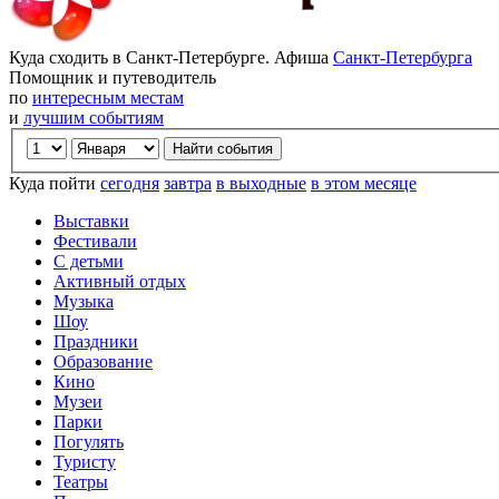
Куда сходить в Санкт-Петербурге. Афиша
Санкт-Петербурга
Помощник и путеводитель
по
интересным местам
и
лучшим событиям
Куда пойти
сегодня
завтра
в выходные
в этом месяце
Выставки
Фестивали
С детьми
Активный отдых
Музыка
Шоу
Праздники
Образование
Кино
Музеи
Парки
Погулять
Туристу
Театры