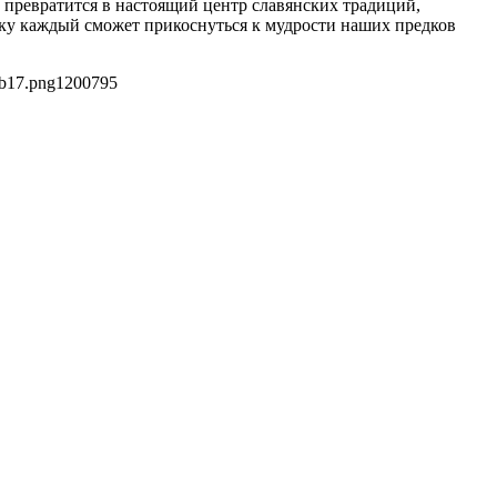
 превратится в настоящий центр славянских традиций,
алку каждый сможет прикоснуться к мудрости наших предков
3b17.png
1200
795