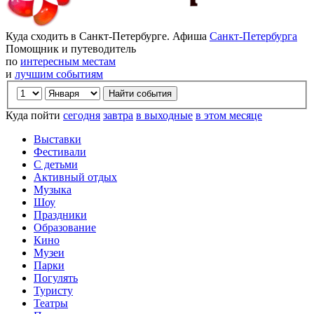
Куда сходить в Санкт-Петербурге. Афиша
Санкт-Петербурга
Помощник и путеводитель
по
интересным местам
и
лучшим событиям
Куда пойти
сегодня
завтра
в выходные
в этом месяце
Выставки
Фестивали
С детьми
Активный отдых
Музыка
Шоу
Праздники
Образование
Кино
Музеи
Парки
Погулять
Туристу
Театры