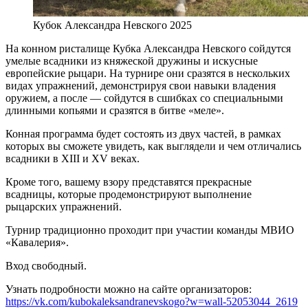
Кубок Александра Невского 2025
На конном ристалище Кубка Александра Невского сойдутся
умелые всадники из княжеской дружины и искусные
европейские рыцари. На турнире они сразятся в нескольких
видах упражнений, демонстрируя свои навыки владения
оружием, а после — сойдутся в сшибках со специальными
длинными копьями и сразятся в битве «меле».
Конная программа будет состоять из двух частей, в рамках
которых вы сможете увидеть, как выглядели и чем отличались
всадники в XIII и XV веках.
Кроме того, вашему взору представятся прекрасные
всадницы, которые продемонстрируют выполнение
рыцарских упражнений.
Турнир традиционно проходит при участии команды МВИО
«Кавалерия».
Вход свободный.
Узнать подробности можно на сайте организаторов:
https://vk.com/kubokaleksandranevskogo?w=wall-52053044_2619