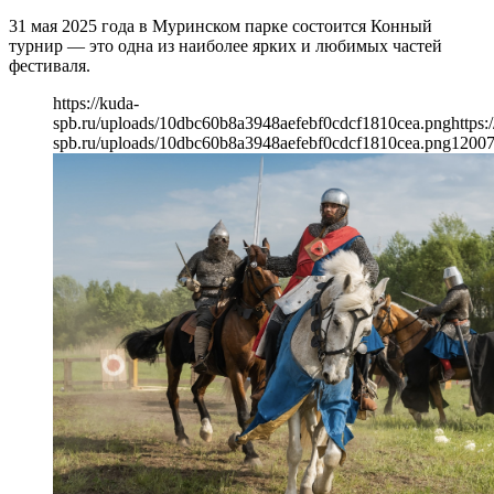
31 мая 2025 года в Муринском парке состоится Конный
турнир — это одна из наиболее ярких и любимых частей
фестиваля.
https://kuda-
spb.ru/uploads/10dbc60b8a3948aefebf0cdcf1810cea.png
https:
spb.ru/uploads/10dbc60b8a3948aefebf0cdcf1810cea.png
1200