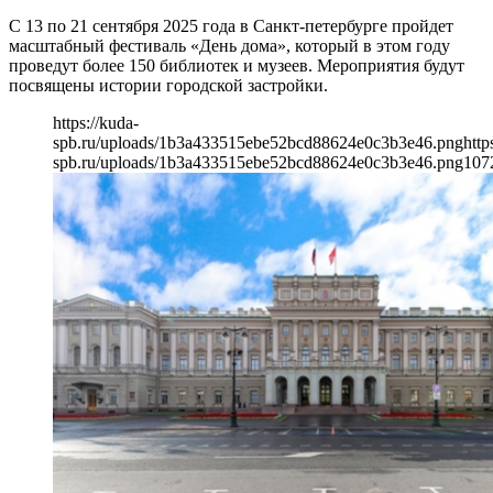
С 13 по 21 сентября 2025 года в Санкт-петербурге пройдет
масштабный фестиваль «День дома», который в этом году
проведут более 150 библиотек и музеев. Мероприятия будут
посвящены истории городской застройки.
https://kuda-
spb.ru/uploads/1b3a433515ebe52bcd88624e0c3b3e46.png
http
spb.ru/uploads/1b3a433515ebe52bcd88624e0c3b3e46.png
107