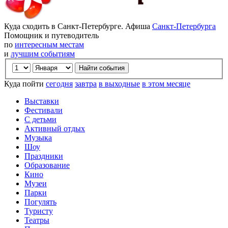
Куда сходить в Санкт-Петербурге. Афиша
Санкт-Петербурга
Помощник и путеводитель
по
интересным местам
и
лучшим событиям
Куда пойти
сегодня
завтра
в выходные
в этом месяце
Выставки
Фестивали
С детьми
Активный отдых
Музыка
Шоу
Праздники
Образование
Кино
Музеи
Парки
Погулять
Туристу
Театры