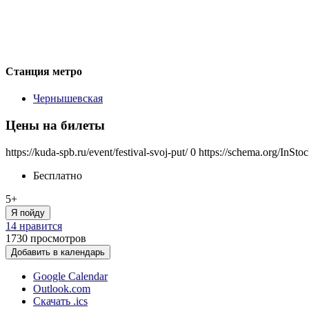
Станция метро
Чернышевская
Цены на билеты
https://kuda-spb.ru/event/festival-svoj-put/
0
https://schema.org/InSto
Бесплатно
5+
Я пойду
14 нравится
1730
просмотров
Добавить в календарь
Google Calendar
Outlook.com
Скачать .ics