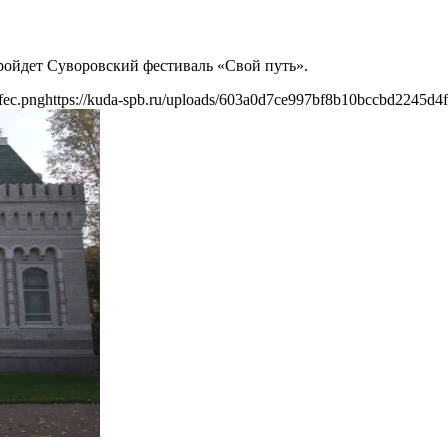
пройдет Суворовский фестиваль «Свой путь».
fec.png
https://kuda-spb.ru/uploads/603a0d7ce997bf8b10bccbd2245d4