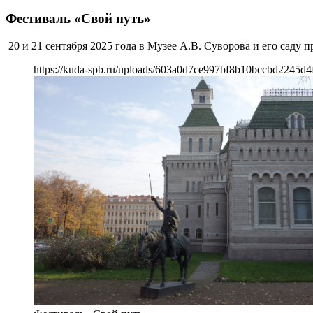
Фестиваль «Свой путь»
20 и 21 сентября 2025 года в Музее А.В. Суворова и его саду 
https://kuda-spb.ru/uploads/603a0d7ce997bf8b10bccbd2245d4