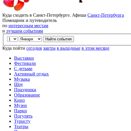
Куда сходить в Санкт-Петербурге. Афиша
Санкт-Петербурга
Помощник и путеводитель
по
интересным местам
и
лучшим событиям
Куда пойти
сегодня
завтра
в выходные
в этом месяце
Выставки
Фестивали
С детьми
Активный отдых
Музыка
Шоу
Праздники
Образование
Кино
Музеи
Парки
Погулять
Туристу
Театры