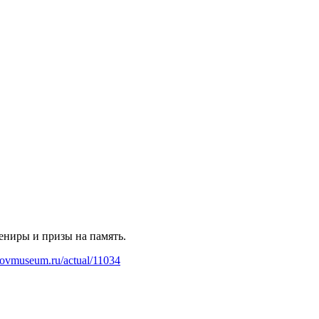
ениры и призы на память.
orovmuseum.ru/actual/11034