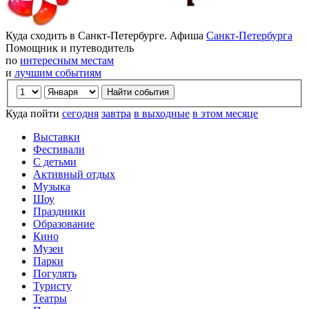
Куда сходить в Санкт-Петербурге. Афиша
Санкт-Петербурга
Помощник и путеводитель
по
интересным местам
и
лучшим событиям
Куда пойти
сегодня
завтра
в выходные
в этом месяце
Выставки
Фестивали
С детьми
Активный отдых
Музыка
Шоу
Праздники
Образование
Кино
Музеи
Парки
Погулять
Туристу
Театры