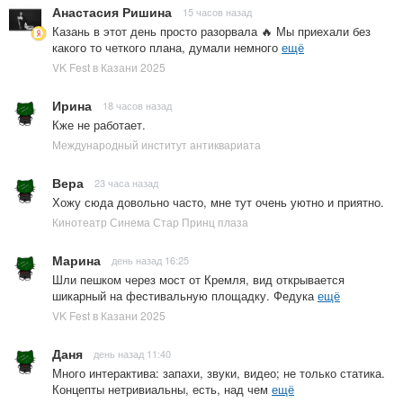
Анастасия Ришина
15 часов назад
Казань в этот день просто разорвала 🔥 Мы приехали без
какого то четкого плана, думали немного
ещё
VK Fest в Казани 2025
Ирина
18 часов назад
Кже не работает.
Международный институт антиквариата
Вера
23 часа назад
Хожу сюда довольно часто, мне тут очень уютно и приятно.
Кинотеатр Синема Стар Принц плаза
Марина
день назад 16:25
Шли пешком через мост от Кремля, вид открывается
шикарный на фестивальную площадку. Федука
ещё
VK Fest в Казани 2025
Даня
день назад 11:40
Много интерактива: запахи, звуки, видео; не только статика.
Концепты нетривиальны, есть, над чем
ещё