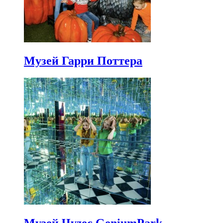
Музей Гарри Поттера
Музей Чудес GeniumPark