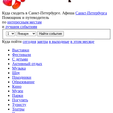
Куда сходить в Санкт-Петербурге. Афиша
Санкт-Петербурга
Помощник и путеводитель
по
интересным местам
и
лучшим событиям
Куда пойти
сегодня
завтра
в выходные
в этом месяце
Выставки
Фестивали
С детьми
Активный отдых
Музыка
Шоу
Праздники
Образование
Кино
Музеи
Парки
Погулять
Туристу
Театры