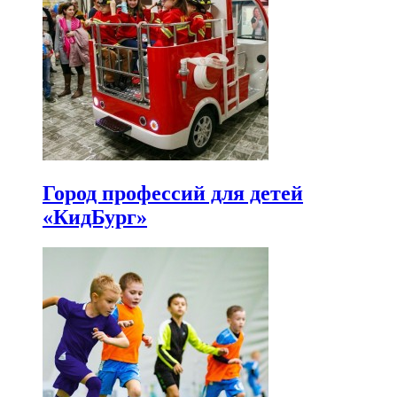
Город профессий для детей
«КидБург»