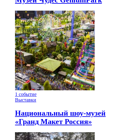
1
событие
Выставки
Национальный шоу-музей
«Гранд Макет Россия»