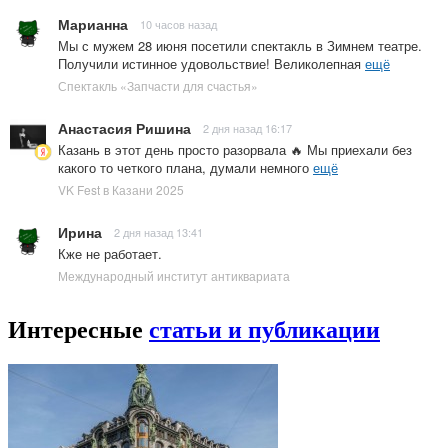
Марианна
10 часов назад
Мы с мужем 28 июня посетили спектакль в Зимнем театре.
Получили истинное удовольствие! Великолепная
ещё
Спектакль «Запчасти для счастья»
Анастасия Ришина
2 дня назад 16:17
Казань в этот день просто разорвала 🔥 Мы приехали без
какого то четкого плана, думали немного
ещё
VK Fest в Казани 2025
Ирина
2 дня назад 13:41
Кже не работает.
Международный институт антиквариата
Интересные
статьи и публикации