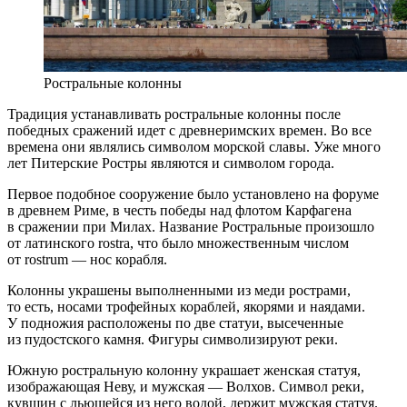
Ростральные колонны
Традиция устанавливать ростральные колонны после
победных сражений идет с древнеримских времен. Во все
времена они являлись символом морской славы. Уже много
лет Питерские Ростры являются и символом города.
Первое подобное сооружение было установлено на форуме
в древнем Риме, в честь победы над флотом Карфагена
в сражении при Милах. Название Ростральные произошло
от латинского rostra, что было множественным числом
от rostrum — нос корабля.
Колонны украшены выполненными из меди рострами,
то есть, носами трофейных кораблей, якорями и наядами.
У подножия расположены по две статуи, высеченные
из пудостского камня. Фигуры символизируют реки.
Южную ростральную колонну украшает женская статуя,
изображающая Неву, и мужская — Волхов. Символ реки,
кувшин с льющейся из него водой, держит мужская статуя.