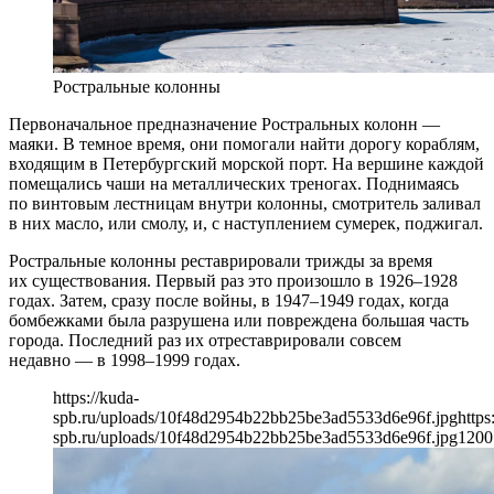
Ростральные колонны
Первоначальное предназначение Ростральных колонн —
маяки. В темное время, они помогали найти дорогу кораблям,
входящим в Петербургский морской порт. На вершине каждой
помещались чаши на металлических треногах. Поднимаясь
по винтовым лестницам внутри колонны, смотритель заливал
в них масло, или смолу, и, с наступлением сумерек, поджигал.
Ростральные колонны реставрировали трижды за время
их существования. Первый раз это произошло в 1926–1928
годах. Затем, сразу после войны, в 1947–1949 годах, когда
бомбежками была разрушена или повреждена большая часть
города. Последний раз их отреставрировали совсем
недавно — в 1998–1999 годах.
https://kuda-
spb.ru/uploads/10f48d2954b22bb25be3ad5533d6e96f.jpg
https
spb.ru/uploads/10f48d2954b22bb25be3ad5533d6e96f.jpg
1200