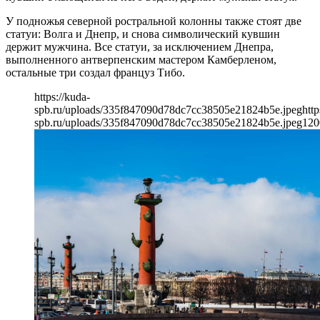
У подножья северной ростральной колонны также стоят две
статуи: Волга и Днепр, и снова символический кувшин
держит мужчина. Все статуи, за исключением Днепра,
выполненного антверпенским мастером Камберленом,
остальные три создал француз Тибо.
https://kuda-
spb.ru/uploads/335f847090d78dc7cc38505e21824b5e.jpeg
http
spb.ru/uploads/335f847090d78dc7cc38505e21824b5e.jpeg
120