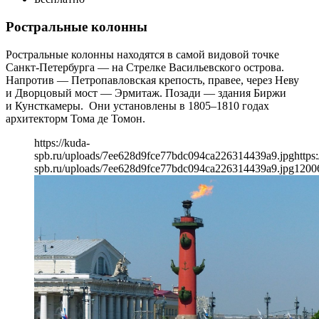
Ростральные колонны
Ростральные колонны находятся в самой видовой точке
Санкт-Петербурга — на Стрелке Васильевского острова.
Напротив — Петропавловская крепость, правее, через Неву
и Дворцовый мост — Эрмитаж. Позади — здания Биржи
и Кунсткамеры. Они установлены в 1805–1810 годах
архитекторм Тома де Томон.
https://kuda-
spb.ru/uploads/7ee628d9fce77bdc094ca226314439a9.jpg
https
spb.ru/uploads/7ee628d9fce77bdc094ca226314439a9.jpg
1200