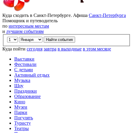
Куда сходить в Санкт-Петербурге. Афиша
Санкт-Петербурга
Помощник и путеводитель
по
интересным местам
и
лучшим событиям
Куда пойти
сегодня
завтра
в выходные
в этом месяце
Выставки
Фестивали
С детьми
Активный отдых
Музыка
Шоу
Праздники
Образование
Кино
Музеи
Парки
Погулять
Туристу
Театры