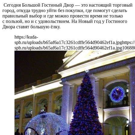
Сегодня Большой Гостиный Двор — это настоящий торговый
город, откуда трудно уйти без покупки, где помогут сделать
правильный выбор и где можно провести время не только
с пользой, но и c удовольствием. На Новый год у Гостиного
Двора ставят большую ёлку.
https://kuda-
spb.ru/uploads/b65af6a17c3261cdffe564d90462ef1a.jpg
https:/
spb.ru/uploads/b65af6a17c3261cdffe564d90462ef1a.jpg
1068
8