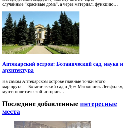
случайные “красивые дома”, а через материал, функцию…
Аптекарский остров: Ботанический сад, наука и
архитектура
На самом Аптекарском острове главные точки этого
маршрута — Ботанический сад и Дом Матюшина. Ленфильм,
музеи политической истории…
Последние добавленные
интересные
места