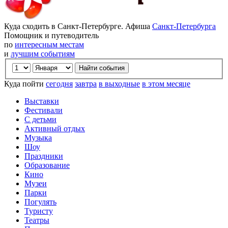
Куда сходить в Санкт-Петербурге. Афиша
Санкт-Петербурга
Помощник и путеводитель
по
интересным местам
и
лучшим событиям
Куда пойти
сегодня
завтра
в выходные
в этом месяце
Выставки
Фестивали
С детьми
Активный отдых
Музыка
Шоу
Праздники
Образование
Кино
Музеи
Парки
Погулять
Туристу
Театры