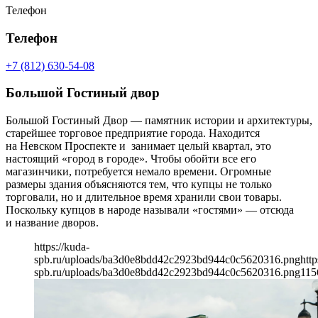
Телефон
Телефон
+7 (812) 630-54-08
Большой Гостиный двор
Большой Гостиный Двор — памятник истории и архитектуры,
старейшее торговое предприятие города. Находится
на Невском Проспекте и занимает целый квартал, это
настоящий «город в городе». Чтобы обойти все его
магазинчики, потребуется немало времени. Огромные
размеры здания объясняются тем, что купцы не только
торговали, но и длительное время хранили свои товары.
Поскольку купцов в народе называли «гостями» — отсюда
и название дворов.
https://kuda-
spb.ru/uploads/ba3d0e8bdd42c2923bd944c0c5620316.png
http
spb.ru/uploads/ba3d0e8bdd42c2923bd944c0c5620316.png
115