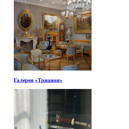
Галерея «Трианон»