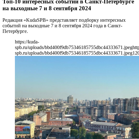
Топ-10 интересных событий в Санкт-Петербурге
на выходные 7 и 8 сентября 2024
Редакция «KudaSPB» представляет подборку интересных
событий на выходные 7 и 8 сентября 2024 года в Санкт-
Петербурге.
https://kuda-
spb.ru/uploads/bbd400f9db75346185755dbc44333671.jpeg
htt
spb.ru/uploads/bbd400f9db75346185755dbc44333671.jpeg
12