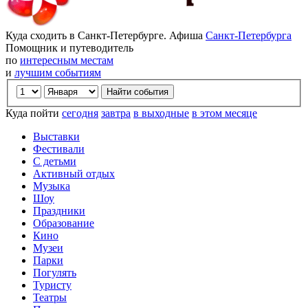
Куда сходить в Санкт-Петербурге. Афиша
Санкт-Петербурга
Помощник и путеводитель
по
интересным местам
и
лучшим событиям
Куда пойти
сегодня
завтра
в выходные
в этом месяце
Выставки
Фестивали
С детьми
Активный отдых
Музыка
Шоу
Праздники
Образование
Кино
Музеи
Парки
Погулять
Туристу
Театры