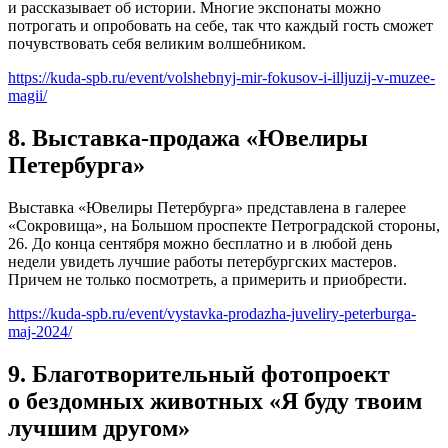
и рассказывает об истории. Многие экспонаты можно
потрогать и опробовать на себе, так что каждый гость сможет
почувствовать себя великим волшебником.
https://kuda-spb.ru/event/volshebnyj-mir-fokusov-i-illjuzij-v-muzee-
magii/
8. Выставка-продажа «Ювелиры
Петербурга»
Выставка «Ювелиры Петербурга» представлена в галерее
«Сокровища», на Большом проспекте Петроградской стороны,
26. До конца сентября можно бесплатно и в любой день
недели увидеть лучшие работы петербургских мастеров.
Причем не только посмотреть, а примерить и приобрести.
https://kuda-spb.ru/event/vystavka-prodazha-juveliry-peterburga-
maj-2024/
9. Благотворительный фотопроект
о бездомных животных «Я буду твоим
лучшим другом»