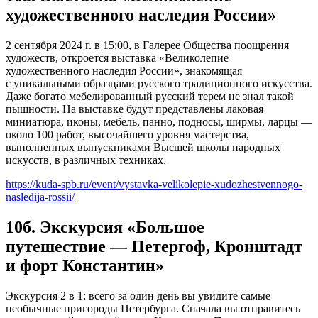
художественного наследия России»
2 сентября 2024 г. в 15:00, в Галерее Общества поощрения
художеств, откроется выставка «Великолепие
художественного наследия России», знакомящая
с уникальными образцами русского традиционного искусства.
Даже богато мебелированный русский терем не знал такой
пышности. На выставке будут представлены лаковая
миниатюра, иконы, мебель, панно, подносы, ширмы, ларцы —
около 100 работ, высочайшего уровня мастерства,
выполненных выпускниками Высшей школы народных
искусств, в различных техниках.
https://kuda-spb.ru/event/vystavka-velikolepie-xudozhestvennogo-
nasledija-rossii/
10б. Экскурсия «Большое
путешествие — Петергоф, Кронштадт
и форт Константин»
Экскурсия 2 в 1: всего за один день вы увидите самые
необычные пригороды Петербурга. Сначала вы отправитесь