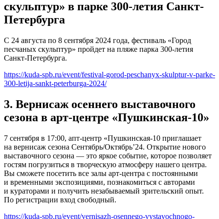
скульптур» в парке 300-летия Санкт-
Петербурга
С 24 августа по 8 сентября 2024 года, фестиваль «Город
песчаных скульптур» пройдет на пляже парка 300-летия
Санкт-Петербурга.
https://kuda-spb.ru/event/festival-gorod-peschanyx-skulptur-v-parke-
300-letija-sankt-peterburga-2024/
3. Вернисаж осеннего выставочного
сезона в арт-центре «Пушкинская-10»
7 сентября в 17:00, апт-центр «Пушкинская-10 приглашает
на вернисаж сезона Сентябрь/Октябрь’24. Открытие нового
выставочного сезона — это яркое событие, которое позволяет
гостям погрузиться в творческую атмосферу нашего центра.
Вы сможете посетить все залы арт-центра с постоянными
и временными экспозициями, познакомиться с авторами
и кураторами и получить незабываемый зрительский опыт.
По регистрации вход свободный.
https://kuda-spb.ru/event/vernisazh-osennego-vystavochnogo-