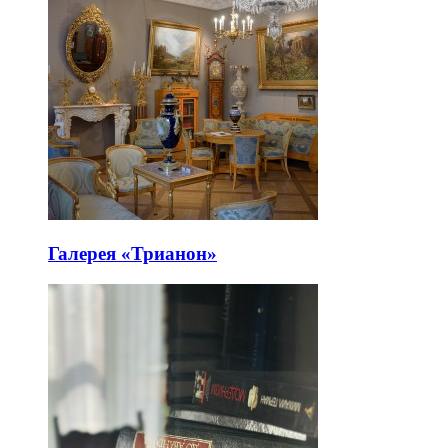
Галерея «Трианон»