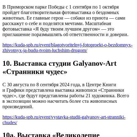
В Приморском парке Победы с 1 сентября по 1 октября
пройдет благотворительная фотовыставка о бездомных
животных. Ее главные герои — собаки из приюта — сами
расскажут о себе и поделятся мечтами. Масштабная
фотовыставка «Я буду твоим лучшим другом» — это
приглашение поразмышлять об ответственности и доверии.
https://kuda-spb.ru/event/blagotvoritelnyj-fotoproekt-o-bezdomnyx-
zhivotnyx-ja-budu-tvoim-luchshim-drugom/
10. Выставка студии Galyanov-Art
«Странники чудес»
С 30 августа по 8 сентября 2024 года, в Центре Книги
и Графики представлена выставка живописи «Странники
чудес», где будут представлены работы 21 художника. Всего
в экспозиции можно насчитать более ста живописных
произведений.
https://kuda-spb.ru/event/vystavka-studii-galyanov-art-stranniki-
chudes/
10а. Выставка «Великолепие