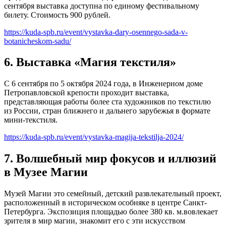
сентября выставка доступна по единому фестивальному
билету. Стоимость 900 рублей.
https://kuda-spb.ru/event/vystavka-dary-osennego-sada-v-
botanicheskom-sadu/
6. Выставка «Магия текстиля»
С 6 сентября по 5 октября 2024 года, в Инженерном доме
Петропавловской крепости проходит выставка,
представляющая работы более ста художников по текстилю
из России, стран ближнего и дальнего зарубежья в формате
мини-текстиля.
https://kuda-spb.ru/event/vystavka-magija-tekstilja-2024/
7. Волшебный мир фокусов и иллюзий
в Музее Магии
Музей Магии это семейный, детский развлекательный проект,
расположенный в историческом особняке в центре Санкт-
Петербурга. Экспозиция площадью более 380 кв. м.вовлекает
зрителя в мир магии, знакомит его с эти искусством