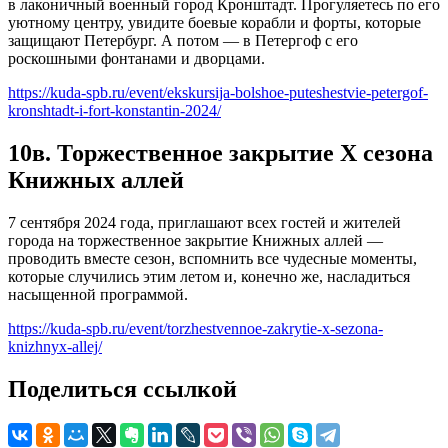
в лаконичный военный город Кронштадт. Прогуляетесь по его
уютному центру, увидите боевые корабли и форты, которые
защищают Петербург. А потом — в Петергоф с его
роскошными фонтанами и дворцами.
https://kuda-spb.ru/event/ekskursija-bolshoe-puteshestvie-petergof-
kronshtadt-i-fort-konstantin-2024/
10в. Торжественное закрытие Х сезона
Книжных аллей
7 сентября 2024 года, приглашают всех гостей и жителей
города на торжественное закрытие Книжных аллей —
проводить вместе сезон, вспомнить все чудесные моменты,
которые случились этим летом и, конечно же, насладиться
насыщенной программой.
https://kuda-spb.ru/event/torzhestvennoe-zakrytie-x-sezona-
knizhnyx-allej/
Поделиться ссылкой