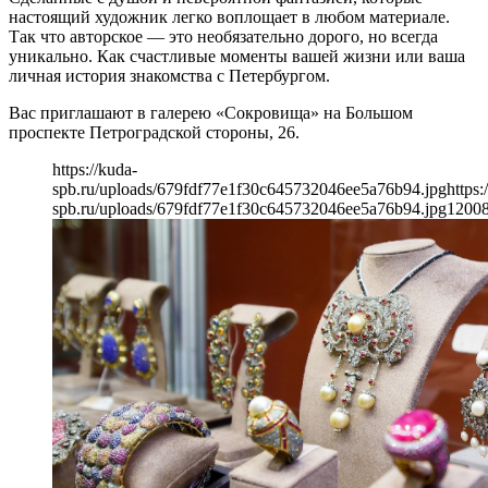
настоящий художник легко воплощает в любом материале.
Так что авторское — это необязательно дорого, но всегда
уникально. Как счастливые моменты вашей жизни или ваша
личная история знакомства с Петербургом.
Вас приглашают в галерею «Сокровища» на Большом
проспекте Петроградской стороны, 26.
https://kuda-
spb.ru/uploads/679fdf77e1f30c645732046ee5a76b94.jpg
https:
spb.ru/uploads/679fdf77e1f30c645732046ee5a76b94.jpg
1200