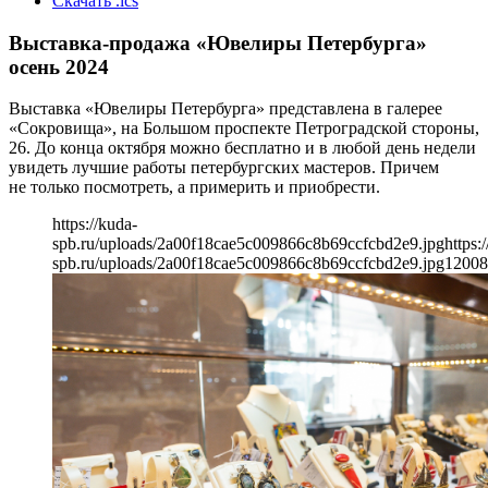
Скачать .ics
Выставка-продажа «Ювелиры Петербурга»
осень 2024
Выставка «Ювелиры Петербурга» представлена в галерее
«Сокровища», на Большом проспекте Петроградской стороны,
26. До конца октября можно бесплатно и в любой день недели
увидеть лучшие работы петербургских мастеров. Причем
не только посмотреть, а примерить и приобрести.
https://kuda-
spb.ru/uploads/2a00f18cae5c009866c8b69ccfcbd2e9.jpg
https:
spb.ru/uploads/2a00f18cae5c009866c8b69ccfcbd2e9.jpg
1200
8