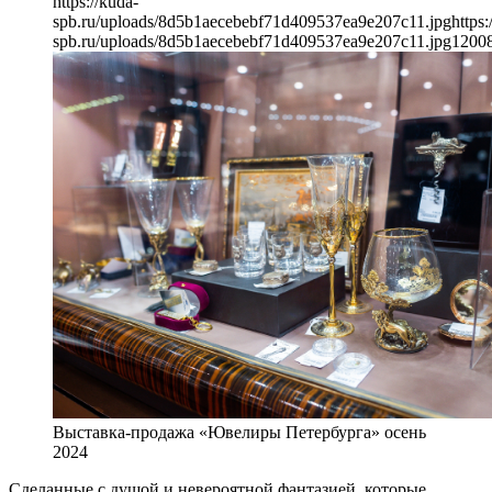
https://kuda-
spb.ru/uploads/8d5b1aecebebf71d409537ea9e207c11.jpg
https:
spb.ru/uploads/8d5b1aecebebf71d409537ea9e207c11.jpg
1200
Выставка-продажа «Ювелиры Петербурга» осень
2024
Сделанные с душой и невероятной фантазией, которые