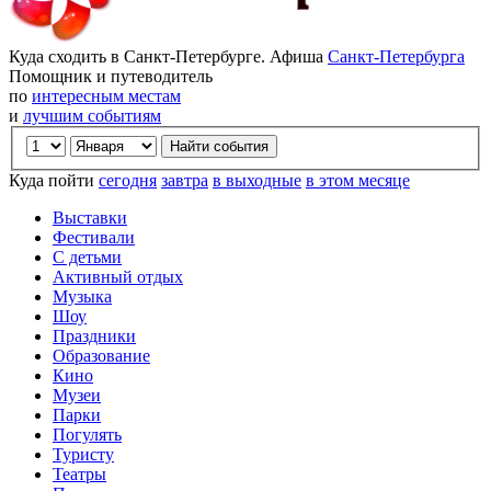
Куда сходить в Санкт-Петербурге. Афиша
Санкт-Петербурга
Помощник и путеводитель
по
интересным местам
и
лучшим событиям
Куда пойти
сегодня
завтра
в выходные
в этом месяце
Выставки
Фестивали
С детьми
Активный отдых
Музыка
Шоу
Праздники
Образование
Кино
Музеи
Парки
Погулять
Туристу
Театры