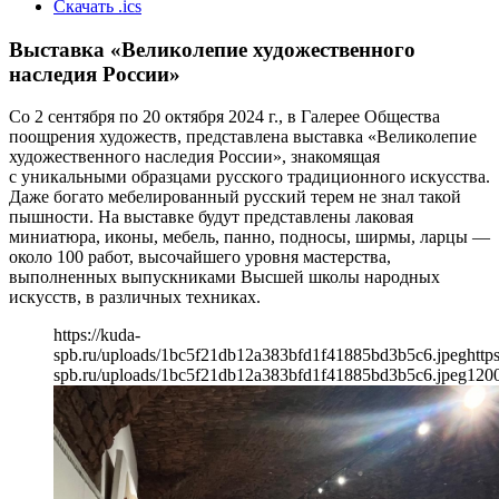
Скачать .ics
Выставка «Великолепие художественного
наследия России»
Со 2 сентября по 20 октября 2024 г., в Галерее Общества
поощрения художеств, представлена выставка «Великолепие
художественного наследия России», знакомящая
с уникальными образцами русского традиционного искусства.
Даже богато мебелированный русский терем не знал такой
пышности. На выставке будут представлены лаковая
миниатюра, иконы, мебель, панно, подносы, ширмы, ларцы —
около 100 работ, высочайшего уровня мастерства,
выполненных выпускниками Высшей школы народных
искусств, в различных техниках.
https://kuda-
spb.ru/uploads/1bc5f21db12a383bfd1f41885bd3b5c6.jpeg
http
spb.ru/uploads/1bc5f21db12a383bfd1f41885bd3b5c6.jpeg
120