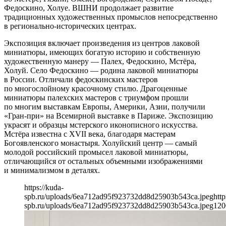
Федоскино, Холуе. ВШНИ продолжает развитие
традиционных художественных промыслов непосредственно
в регионально-исторических центрах.
Экспозиция включает произведения из центров лаковой
миниатюры, имеющих богатую историю и собственную
художественную манеру — Палех, Федоскино, Мстёра,
Холуй. Село Федоскино — родина лаковой миниатюры
в России. Отличали федоскинских мастеров
по многослойному красочному стилю. Драгоценные
миниатюры палехских мастеров с триумфом прошли
по многим выставкам Европы, Америки, Азии, получили
«Гран-при» на Всемирной выставке в Париже. Экспозицию
украсят и образцы мстерского иконописного искусства.
Мстёра известна с XVII века, благодаря мастерам
Богоявленского монастыря. Холуйский центр — самый
молодой российский промысел лаковой миниатюры,
отличающийся от остальных объемными изображениями
и минимализмом в деталях.
https://kuda-
spb.ru/uploads/6ea712ad95f923732dd8d25903b543ca.jpeg
http
spb.ru/uploads/6ea712ad95f923732dd8d25903b543ca.jpeg
120