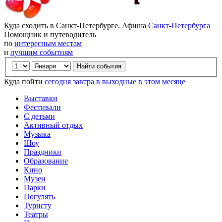
Куда сходить в Санкт-Петербурге. Афиша
Санкт-Петербурга
Помощник и путеводитель
по
интересным местам
и
лучшим событиям
Куда пойти
сегодня
завтра
в выходные
в этом месяце
Выставки
Фестивали
С детьми
Активный отдых
Музыка
Шоу
Праздники
Образование
Кино
Музеи
Парки
Погулять
Туристу
Театры