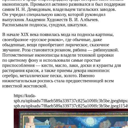
иконописцев. Промысел активно развивался и был поддержан
самим Н. Н. Демидовым, владельцем тагильских заводов.
Он учредил специальную школу, которой руководил
выпускник Академии Художеств В. И. Албычев.
Расписывали подносы, сундуки, шкатулки.
В начале ХIХ века появилась мода на подносы-картины,
своеобразное «русское рококо», где обычные, даже
обыденные, вещи приобретают лирическое, сказочное
звучание. Роза становится розаном, рябина — рябинушкой.
Потомственные иконописцы владели техникой цировки
по цветному фону и использовали самые простые
приспособления — кисти, масло, лаки, доски и куранты для
растирания красок, а также приемы декора иконописи:
серебро, металлические пески, золото. Именно
нижнетагильская роспись стала предшественницей всем
известной жостовской.
https://kuda-
spb.ru/uploads/7f8aeb589a339737c825a109ffc3b5be.jpeg
https
spb.ru/uploads/7f8aeb589a339737c825a109ffc3b5be.jpeg
1154