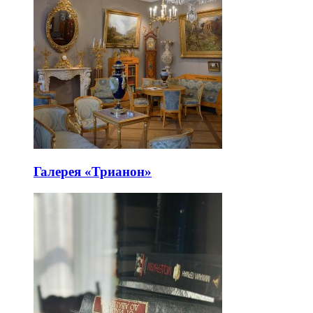
Галерея «Трианон»