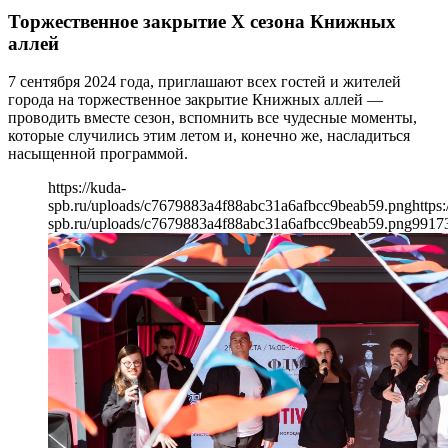
Торжественное закрытие Х сезона Книжных
аллей
7 сентября 2024 года, приглашают всех гостей и жителей
города на торжественное закрытие Книжных аллей —
проводить вместе сезон, вспомнить все чудесные моменты,
которые случились этим летом и, конечно же, насладиться
насыщенной программой.
https://kuda-
spb.ru/uploads/c7679883a4f88abc31a6afbcc9beab59.png
https:
spb.ru/uploads/c7679883a4f88abc31a6afbcc9beab59.png
991
7