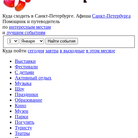
Куда сходить в Санкт-Петербурге. Афиша
Санкт-Петербурга
Помощник и путеводитель
по
интересным местам
и
лучшим событиям
Куда пойти
сегодня
завтра
в выходные
в этом месяце
Выставки
Фестивали
С детьми
Активный отдых
Музыка
Шоу
Праздники
Образование
Кино
Музеи
Парки
Погулять
Туристу
Театры