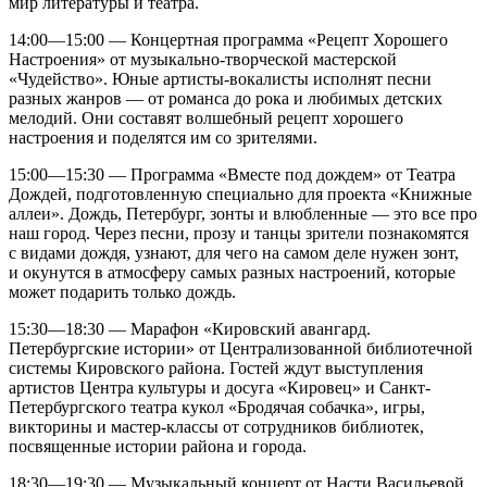
мир литературы и театра.
14:00—15:00 — Концертная программа «Рецепт Хорошего
Настроения» от музыкально-творческой мастерской
«Чудейство». Юные артисты-вокалисты исполнят песни
разных жанров — от романса до рока и любимых детских
мелодий. Они составят волшебный рецепт хорошего
настроения и поделятся им со зрителями.
15:00—15:30 — Программа «Вместе под дождем» от Театра
Дождей, подготовленную специально для проекта «Книжные
аллеи». Дождь, Петербург, зонты и влюбленные — это все про
наш город. Через песни, прозу и танцы зрители познакомятся
с видами дождя, узнают, для чего на самом деле нужен зонт,
и окунутся в атмосферу самых разных настроений, которые
может подарить только дождь.
15:30—18:30 — Марафон «Кировский авангард.
Петербургские истории» от Централизованной библиотечной
системы Кировского района. Гостей ждут выступления
артистов Центра культуры и досуга «Кировец» и Санкт-
Петербургского театра кукол «Бродячая собачка», игры,
викторины и мастер-классы от сотрудников библиотек,
посвященные истории района и города.
18:30—19:30 — Музыкальный концерт от Насти Васильевой