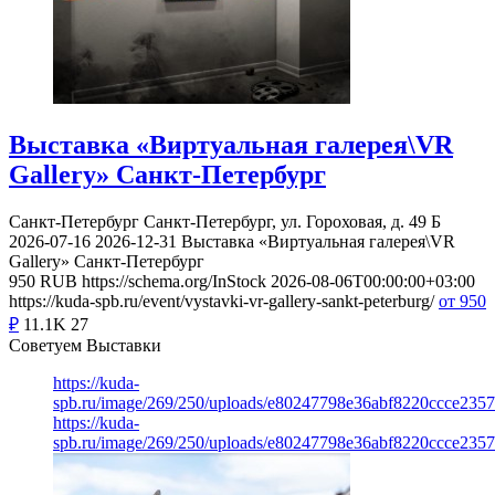
Выставка «Виртуальная галерея\VR
Gallery» Санкт-Петербург
Санкт-Петербург
Санкт-Петербург, ул. Гороховая, д. 49 Б
2026-07-16
2026-12-31
Выставка «Виртуальная галерея\VR
Gallery» Санкт-Петербург
950
RUB
https://schema.org/InStock
2026-08-06T00:00:00+03:00
https://kuda-spb.ru/event/vystavki-vr-gallery-sankt-peterburg/
от 950
₽
11.1K
27
Советуем Выставки
https://kuda-
spb.ru/image/269/250/uploads/e80247798e36abf8220ccce235
https://kuda-
spb.ru/image/269/250/uploads/e80247798e36abf8220ccce235