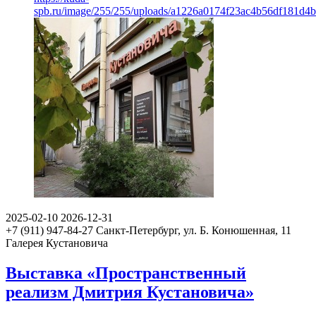
spb.ru/image/255/255/uploads/a1226a0174f23ac4b56df181d4
2025-02-10
2026-12-31
+7 (911) 947-84-27
Санкт-Петербург, ул. Б. Конюшенная, 11
Галерея Кустановича
Выставка «Пространственный
реализм Дмитрия Кустановича»