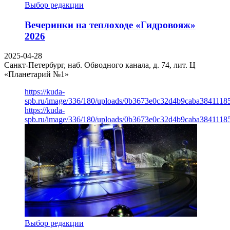
Выбор редакции
Вечеринки на теплоходе «Гидровояж»
2026
2025-04-28
Санкт-Петербург, наб. Обводного канала, д. 74, лит. Ц
«Планетарий №1»
https://kuda-
spb.ru/image/336/180/uploads/0b3673e0c32d4b9caba3841118
https://kuda-
spb.ru/image/336/180/uploads/0b3673e0c32d4b9caba3841118
Выбор редакции