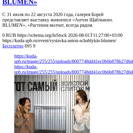
BLUMEN»
С 31 июля по 22 августа 2026 года, галерея Борей
представляет выставку живописи «Антон Щаблыкин.
BLUMEN». «Растения молчат, всегда рядом.
0
RUB
https://schema.org/InStock
2026-08-01T11:27:00+03:00
https://kuda-spb.ru/event/vystavka-anton-schablykin-blumen/
Бесплатно
695
9
https://kuda-
spb.ru/image/255/255/uploads/8007748dd41ec0b6b878b27d6
https://kuda-
spb.ru/image/255/255/uploads/8007748dd41ec0b6b878b27d6