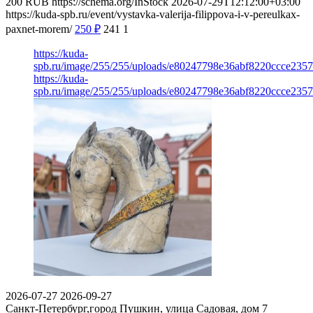
200
RUB
https://schema.org/InStock
2026-07-29T12:12:00+03:00
https://kuda-spb.ru/event/vystavka-valerija-filippova-i-v-pereulkax-
paxnet-morem/
250
₽
241
1
https://kuda-
spb.ru/image/255/255/uploads/e80247798e36abf8220ccce235
https://kuda-
spb.ru/image/255/255/uploads/e80247798e36abf8220ccce235
2026-07-27
2026-09-27
Санкт-Петербург,город Пушкин, улица Садовая, дом 7