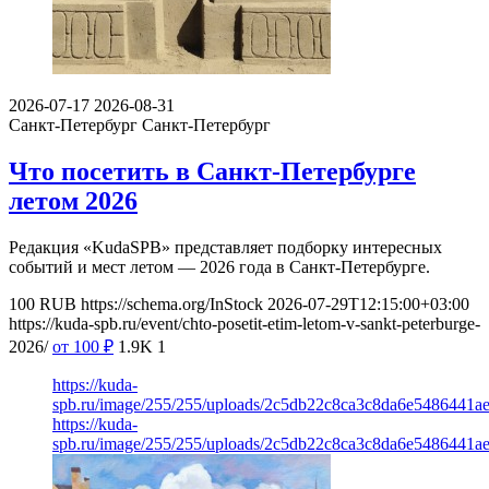
2026-07-17
2026-08-31
Санкт-Петербург
Санкт-Петербург
Что посетить в Санкт-Петербурге
летом 2026
Редакция «KudaSPB» представляет подборку интересных
событий и мест летом — 2026 года в Санкт-Петербурге.
100
RUB
https://schema.org/InStock
2026-07-29T12:15:00+03:00
https://kuda-spb.ru/event/chto-posetit-etim-letom-v-sankt-peterburge-
2026/
от 100
₽
1.9K
1
https://kuda-
spb.ru/image/255/255/uploads/2c5db22c8ca3c8da6e5486441ae
https://kuda-
spb.ru/image/255/255/uploads/2c5db22c8ca3c8da6e5486441ae