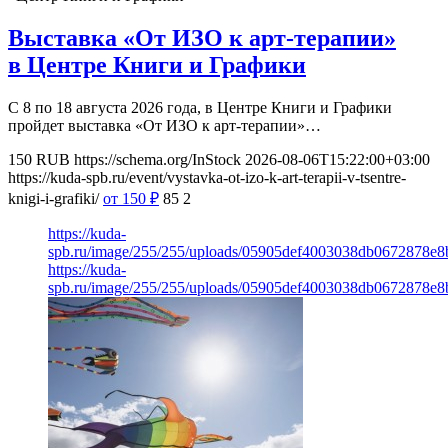
Выставка «От ИЗО к арт-терапии»
в Центре Книги и Графики
С 8 по 18 августа 2026 года, в Центре Книги и Графики
пройдет выставка «От ИЗО к арт-терапии»…
150
RUB
https://schema.org/InStock
2026-08-06T15:22:00+03:00
https://kuda-spb.ru/event/vystavka-ot-izo-k-art-terapii-v-tsentre-
knigi-i-grafiki/
от 150
₽
85
2
https://kuda-
spb.ru/image/255/255/uploads/05905def4003038db0672878e8
https://kuda-
spb.ru/image/255/255/uploads/05905def4003038db0672878e8