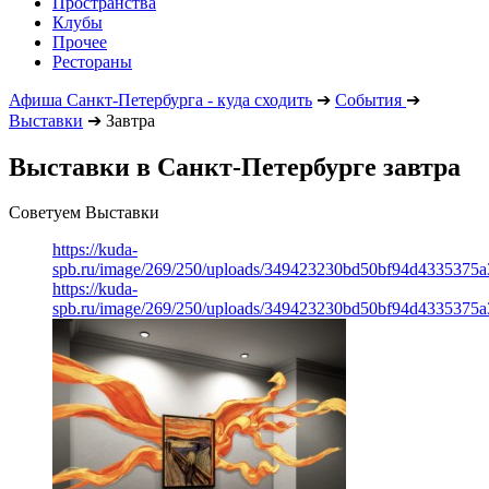
Пространства
Клубы
Прочее
Рестораны
Афиша Санкт-Петербурга - куда сходить
➔
События
➔
Выставки
➔
Завтра
Выставки в Санкт-Петербурге завтра
Советуем Выставки
https://kuda-
spb.ru/image/269/250/uploads/349423230bd50bf94d4335375a
https://kuda-
spb.ru/image/269/250/uploads/349423230bd50bf94d4335375a