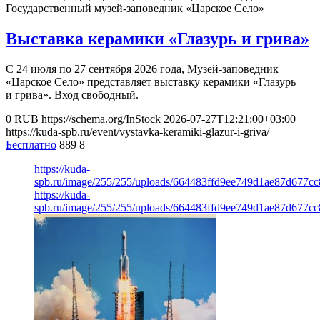
Государственный музей-заповедник «Царское Село»
Выставка керамики «Глазурь и грива»
С 24 июля по 27 сентября 2026 года, Музей-заповедник
«Царское Село» представляет выставку керамики «Глазурь
и грива». Вход свободный.
0
RUB
https://schema.org/InStock
2026-07-27T12:21:00+03:00
https://kuda-spb.ru/event/vystavka-keramiki-glazur-i-griva/
Бесплатно
889
8
https://kuda-
spb.ru/image/255/255/uploads/664483ffd9ee749d1ae87d677cc
https://kuda-
spb.ru/image/255/255/uploads/664483ffd9ee749d1ae87d677cc