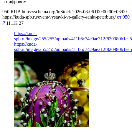
в цифровом…
950
RUB
https://schema.org/InStock
2026-08-06T00:00:00+03:00
https://kuda-spb.ru/event/vystavki-vr-gallery-sankt-peterburg/
от 950
₽
11.1K
27
https://kuda-
spb.ru/image/255/255/uploads/411b6c74c9ae312f820980b1ea5
https://kuda-
spb.ru/image/255/255/uploads/411b6c74c9ae312f820980b1ea5