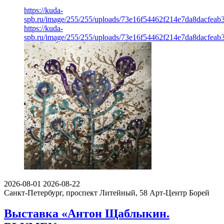
https://kuda-
spb.ru/image/255/255/uploads/73e16f54462f214e7da8dacfeab3
https://kuda-
spb.ru/image/255/255/uploads/73e16f54462f214e7da8dacfeab3
2026-08-01
2026-08-22
Санкт-Петербург, проспект Литейный, 58
Арт-Центр Борей
Выставка «Антон Щаблыкин.