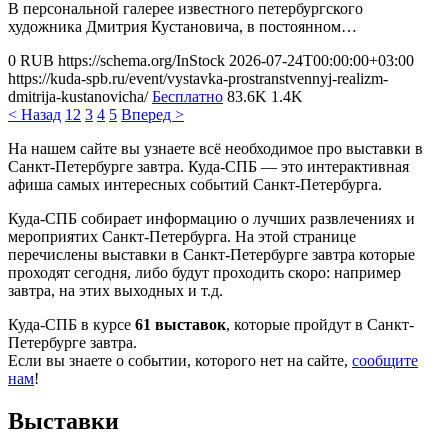
В персональной галерее известного петербургского
художника Дмитрия Кустановича, в постоянном…
0
RUB
https://schema.org/InStock
2026-07-24T00:00:00+03:00
https://kuda-spb.ru/event/vystavka-prostranstvennyj-realizm-
dmitrija-kustanovicha/
Бесплатно
83.6K
1.4K
< Назад
1
2
3
4
5
Вперед >
На нашем сайте вы узнаете всё необходимое про выставки в
Санкт-Петербурге завтра. Куда-СПБ — это интерактивная
афиша самых интересных событий Санкт-Петербурга.
Куда-СПБ собирает информацию о лучших развлечениях и
мероприятих Санкт-Петербурга. На этой странице
перечислены выставки в Санкт-Петербурге завтра которые
проходят сегодня, либо будут проходить скоро: например
завтра, на этих выходных и т.д.
Куда-СПБ в курсе
61 выставок
, которые пройдут в Санкт-
Петербурге завтра.
Если вы знаете о событии, которого нет на сайте,
сообщите
нам
!
Выставки