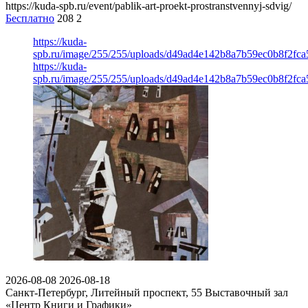
https://kuda-spb.ru/event/pablik-art-proekt-prostranstvennyj-sdvig/
Бесплатно
208
2
https://kuda-
spb.ru/image/255/255/uploads/d49ad4e142b8a7b59ec0b8f2fc
https://kuda-
spb.ru/image/255/255/uploads/d49ad4e142b8a7b59ec0b8f2fc
2026-08-08
2026-08-18
Санкт-Петербург, Литейный проспект, 55
Выставочный зал
«Центр Книги и Графики»