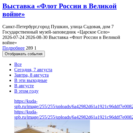
Выставка «Флот России в Великой
войне»
Санкт-Петербург,город Пушкин, улица Садовая, дом 7
Государственный музей-заповедник «Царское Село»
2026-07-24
2026-08-30
Выставка «Флот России в Великой
войне»
Подробнее
289
1
Отображать события
Все
Сегодня, 7 августа
Завтра, 8 августа
В эти выходные
В августе
В этом году
https://kuda-
spb.ru/image/255/255/uploads/6a42982d61a1921c96ddf7e008
https://kuda-
spb.ru/image/255/255/uploads/6a42982d61a1921c96ddf7e008