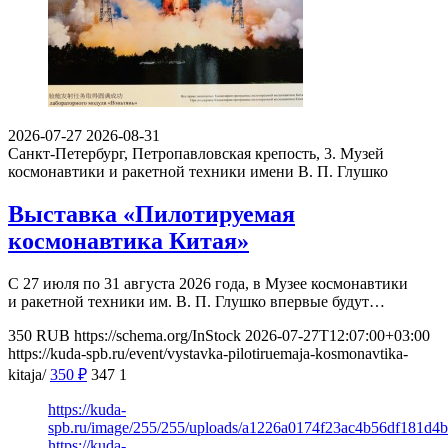
2026-07-27
2026-08-31
Санкт-Петербург, Петропавловская крепость, 3.
Музей
космонавтики и ракетной техники имени В. П. Глушко
Выставка «Пилотируемая
космонавтика Китая»
С 27 июля по 31 августа 2026 года, в Музее космонавтики
и ракетной техники им. В. П. Глушко впервые будут…
350
RUB
https://schema.org/InStock
2026-07-27T12:07:00+03:00
https://kuda-spb.ru/event/vystavka-pilotiruemaja-kosmonavtika-
kitaja/
350
₽
347
1
https://kuda-
spb.ru/image/255/255/uploads/a1226a0174f23ac4b56df181d4
https://kuda-