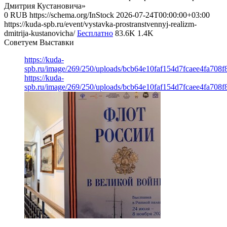
Дмитрия Кустановича»
0
RUB
https://schema.org/InStock
2026-07-24T00:00:00+03:00
https://kuda-spb.ru/event/vystavka-prostranstvennyj-realizm-
dmitrija-kustanovicha/
Бесплатно
83.6K
1.4K
Советуем Выставки
https://kuda-
spb.ru/image/269/250/uploads/bcb64e10faf154d7fcaee4fa708f
https://kuda-
spb.ru/image/269/250/uploads/bcb64e10faf154d7fcaee4fa708f