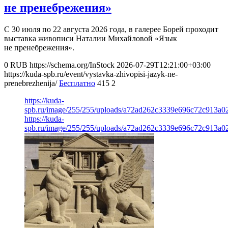
не пренебрежения»
С 30 июля по 22 августа 2026 года, в галерее Борей проходит
выставка живописи Наталии Михайловой «Язык
не пренебрежения».
0
RUB
https://schema.org/InStock
2026-07-29T12:21:00+03:00
https://kuda-spb.ru/event/vystavka-zhivopisi-jazyk-ne-
prenebrezhenija/
Бесплатно
415
2
https://kuda-
spb.ru/image/255/255/uploads/a72ad262c3339e696c72c913a0
https://kuda-
spb.ru/image/255/255/uploads/a72ad262c3339e696c72c913a0