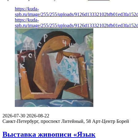
https://kuda-
spb.ru/image/255/255/uploads/9126d13332102bfb01ed3fa152
https://kuda-
spb.ru/image/255/255/uploads/9126d13332102bfb01ed3fa152
2026-07-30
2026-08-22
Санкт-Петербург, проспект Литейный, 58
Арт-Центр Борей
Выставка живописи «Язык