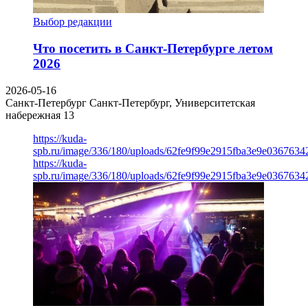
Выбор редакции
Что посетить в Санкт-Петербурге летом
2026
2026-05-16
Санкт-Петербург
Санкт-Петербург, Университетская
набережная 13
https://kuda-
spb.ru/image/336/180/uploads/62fe9f99e2915fba3e9e03676342
https://kuda-
spb.ru/image/336/180/uploads/62fe9f99e2915fba3e9e03676342