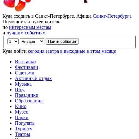
Куда сходить в Санкт-Петербурге. Афиша
Санкт-Петербурга
Помощник и путеводитель
по
интересным местам
и
лучшим событиям
Куда пойти
сегодня
завтра
в выходные
в этом месяце
Выставки
Фестивали
С детьми
Активный отдых
Музыка
Шоу
Праздники
Образование
Кино
Музеи
Парки
Погулять
Туристу
Театры