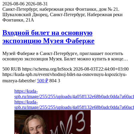
2026-08-06
2026-08-31
Санкт-Петербург, набережная реки Фонтанки, дом № 21.
Шуваловский Дворец, Санкт-Петербург, Набережная реки
Фонтанки, 21А
Входной билет на основную
экспозицию Музея Фаберже
Музей Фаберже в Санкт-Петербурге, приглашает посетить
основную экспозиция Музея. Билет можно купить в конце…
500
RUB
https://schema.org/InStock
2026-08-03T22:44:00+03:00
https://kuda-spb.ru/event/vhodnoj-bilet-na-osnovnuyu-kspoziciyu-
muzeya-faberzhe/
500
₽
804
3
https://kuda-
spb.ru/image/255/255/uploads/4a05ff132e68b0adc0dda7a60ac
https://kuda-
spb.ru/image/255/255/uploads/4a05ff132e68b0adc0dda7a60ac