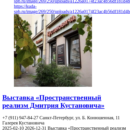
spb.ru/image/269/250/uploads/a1226a0174f23ac4b56df181d4
https://kuda-
spb.ru/image/269/250/uploads/a1226a0174f23ac4b56df181d4
Выставка «Пространственный
реализм Дмитрия Кустановича»
+7 (911) 947-84-27
Санкт-Петербург, ул. Б. Конюшенная, 11
Галерея Кустановича
2025-02-10
2026-12-31
Выставка «Пространственный реализм