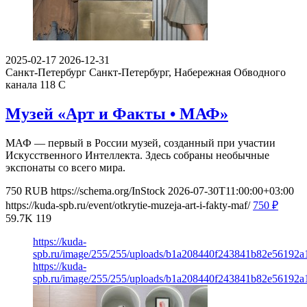
2025-02-17
2026-12-31
Санкт-Петербург
Санкт-Петербург, Набережная Обводного
канала 118 С
Музей «Арт и Факты • МАФ»
МАФ — первый в России музей, созданный при участии
Искусственного Интеллекта. Здесь собраны необычные
экспонаты со всего мира.
750
RUB
https://schema.org/InStock
2026-07-30T11:00:00+03:00
https://kuda-spb.ru/event/otkrytie-muzeja-art-i-fakty-maf/
750
₽
59.7K
119
https://kuda-
spb.ru/image/255/255/uploads/b1a208440f243841b82e56192a
https://kuda-
spb.ru/image/255/255/uploads/b1a208440f243841b82e56192a