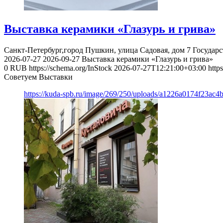
Выставка керамики «Глазурь и грива»
Санкт-Петербург,город Пушкин, улица Садовая, дом 7
Государ
2026-07-27
2026-09-27
Выставка керамики «Глазурь и грива»
0
RUB
https://schema.org/InStock
2026-07-27T12:21:00+03:00
http
Советуем Выставки
https://kuda-spb.ru/image/269/250/uploads/a1226a0174f23ac