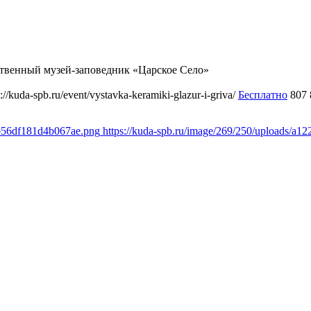
ственный музей-заповедник «Царское Село»
s://kuda-spb.ru/event/vystavka-keramiki-glazur-i-griva/
Бесплатно
807
4b56df181d4b067ae.png
https://kuda-spb.ru/image/269/250/uploads/a