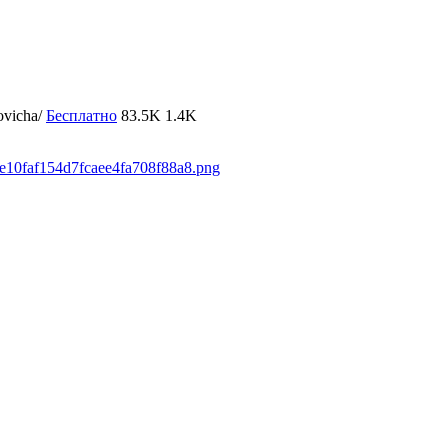
ovicha/
Бесплатно
83.5K
1.4K
64e10faf154d7fcaee4fa708f88a8.png