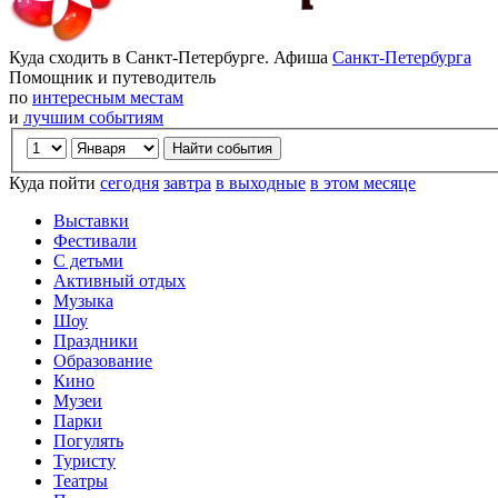
Куда сходить в Санкт-Петербурге. Афиша
Санкт-Петербурга
Помощник и путеводитель
по
интересным местам
и
лучшим событиям
Куда пойти
сегодня
завтра
в выходные
в этом месяце
Выставки
Фестивали
С детьми
Активный отдых
Музыка
Шоу
Праздники
Образование
Кино
Музеи
Парки
Погулять
Туристу
Театры