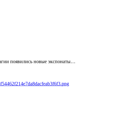
Магии появились новые экспонаты…
16f54462f214e7da8dacfeab3f6f3.png