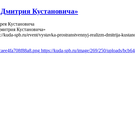
 Дмитрия Кустановича»
рея Кустановича
Дмитрия Кустановича»
s://kuda-spb.ru/event/vystavka-prostranstvennyj-realizm-dmitrija-kustan
fcaee4fa708f88a8.png
https://kuda-spb.ru/image/269/250/uploads/bcb