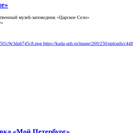
не»
ственный музей-заповедник «Царское Село»
е»
b55f1c9e3da6745c8.png
https://kuda-spb.ru/image/269/250/uploads/c
вка «Мой Петербург»