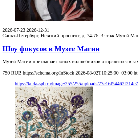
2026-07-23
2026-12-31
Санкт-Петербург, Невский проспект, д. 74-76. 3 этаж
Музей Ма
Шоу фокусов в Музее Магии
Музей Магии приглашает юных волшебников отправиться в за
750
RUB
https://schema.org/InStock
2026-08-02T10:25:00+03:00
ht
https://kuda-spb.ru/image/255/255/uploads/73e16f54462f214e