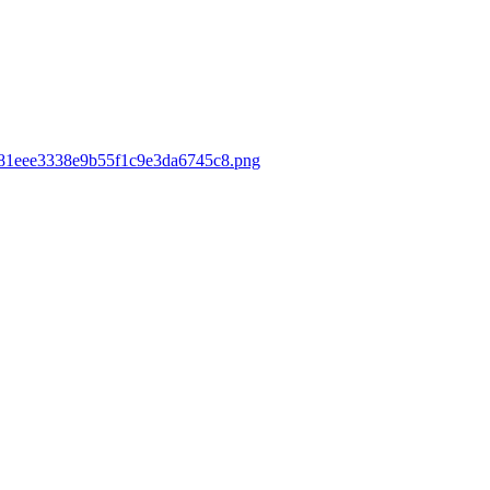
44f81eee3338e9b55f1c9e3da6745c8.png