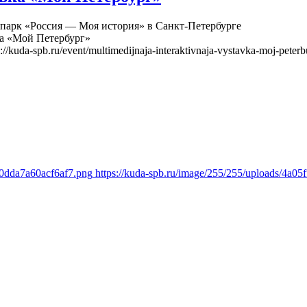
парк «Россия — Моя история» в Санкт-Петербурге
а «Мой Петербург»
s://kuda-spb.ru/event/multimedijnaja-interaktivnaja-vystavka-moj-peterb
c0dda7a60acf6af7.png
https://kuda-spb.ru/image/255/255/uploads/4a0