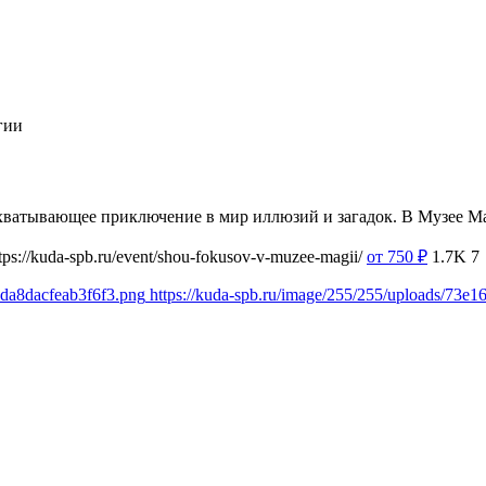
гии
хватывающее приключение в мир иллюзий и загадок. В Музее 
tps://kuda-spb.ru/event/shou-fokusov-v-muzee-magii/
от 750
₽
1.7K
7
7da8dacfeab3f6f3.png
https://kuda-spb.ru/image/255/255/uploads/73e