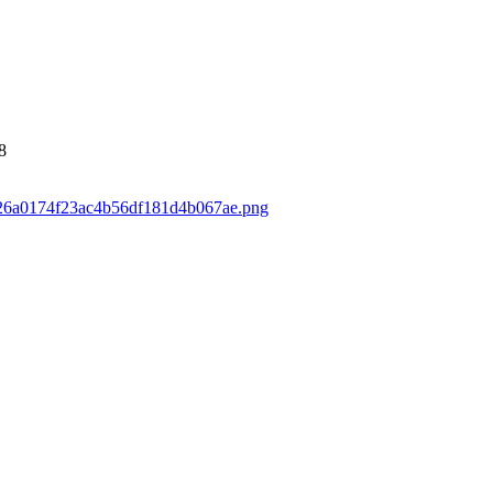
8
1226a0174f23ac4b56df181d4b067ae.png