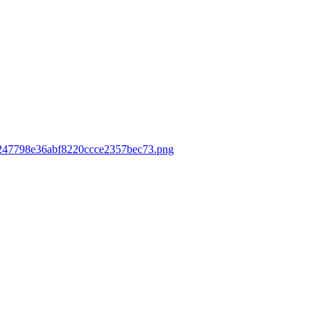
80247798e36abf8220ccce2357bec73.png