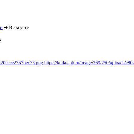
ки
➔
В августе
е
8220ccce2357bec73.png
https://kuda-spb.ru/image/269/250/uploads/e