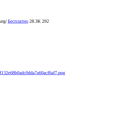
urg/
Бесплатно
28.3K
292
5ff132e68b0adc0dda7a60acf6af7.png