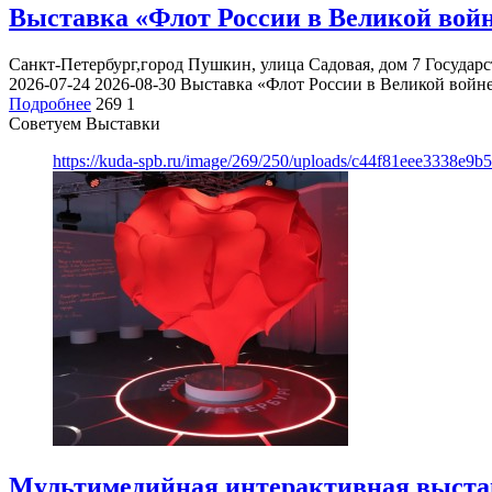
Выставка «Флот России в Великой вой
Санкт-Петербург,город Пушкин, улица Садовая, дом 7
Государ
2026-07-24
2026-08-30
Выставка «Флот России в Великой войн
Подробнее
269
1
Советуем Выставки
https://kuda-spb.ru/image/269/250/uploads/c44f81eee3338e9
Мультимедийная интерактивная выста