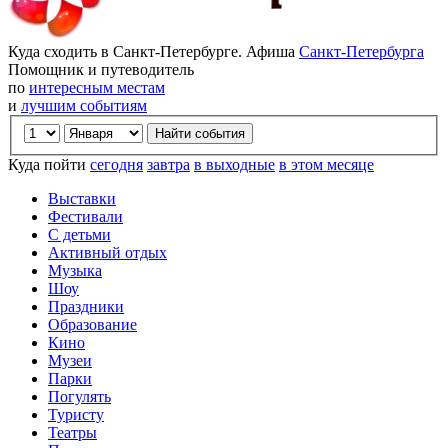
Куда сходить в Санкт-Петербурге. Афиша
Санкт-Петербурга
Помощник и путеводитель
по
интересным местам
и
лучшим событиям
Куда пойти
сегодня
завтра
в выходные
в этом месяце
Выставки
Фестивали
С детьми
Активный отдых
Музыка
Шоу
Праздники
Образование
Кино
Музеи
Парки
Погулять
Туристу
Театры