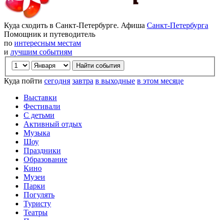
Куда сходить в Санкт-Петербурге. Афиша
Санкт-Петербурга
Помощник и путеводитель
по
интересным местам
и
лучшим событиям
Куда пойти
сегодня
завтра
в выходные
в этом месяце
Выставки
Фестивали
С детьми
Активный отдых
Музыка
Шоу
Праздники
Образование
Кино
Музеи
Парки
Погулять
Туристу
Театры