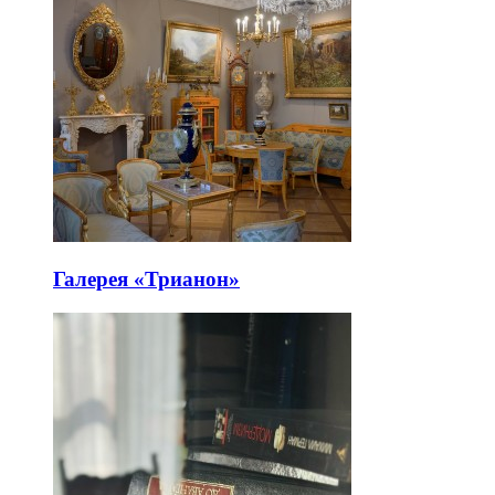
Галерея «Трианон»