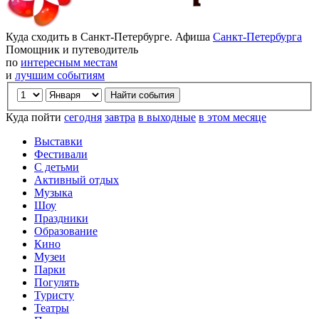
Куда сходить в Санкт-Петербурге. Афиша
Санкт-Петербурга
Помощник и путеводитель
по
интересным местам
и
лучшим событиям
Куда пойти
сегодня
завтра
в выходные
в этом месяце
Выставки
Фестивали
С детьми
Активный отдых
Музыка
Шоу
Праздники
Образование
Кино
Музеи
Парки
Погулять
Туристу
Театры