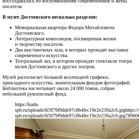
воссоздавалась по воспоминаниям современников и жены
писателя.
В музее Достоевского несколько разделов:
Мемориальная квартира Федора Михайловича
Достоевского.
Литературная композиция, посвященная жизни
и творчеству писателя.
Два выставочных зала, в которых проходят выставки
современного искусства.
Театральный зал, в котором проходят спектакли театра
музея Достоевского и других театров.
Музей располагает большой коллекцией графики,
прикладного искусства, значительным фондом фотографий.
Библиотека насчитывает около 24 000 томов, собран
небольшой рукописный фонд.
https://kuda-
spb.ru/uploads/6f3f79f9dde97c8b4fec19e2e239a2c6.jpg
https:/
spb.ru/uploads/6f3f79f9dde97c8b4fec19e2e239a2c6.jpg
789
60