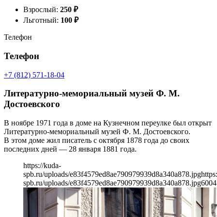
Взрослый:
250
₽
Льготный:
100
₽
Телефон
Телефон
+7 (812) 571-18-04
Литературно-мемориальный музей Ф. М.
Достоевского
В ноябре 1971 года в доме на Кузнечном переулке был открыт
Литературно-мемориальный музей Ф. М. Достоевского.
В этом доме жил писатель с октября 1878 года до своих
последних дней — 28 января 1881 года.
https://kuda-
spb.ru/uploads/e83f4579ed8ae790979939d8a340a878.jpg
https
spb.ru/uploads/e83f4579ed8ae790979939d8a340a878.jpg
600
4