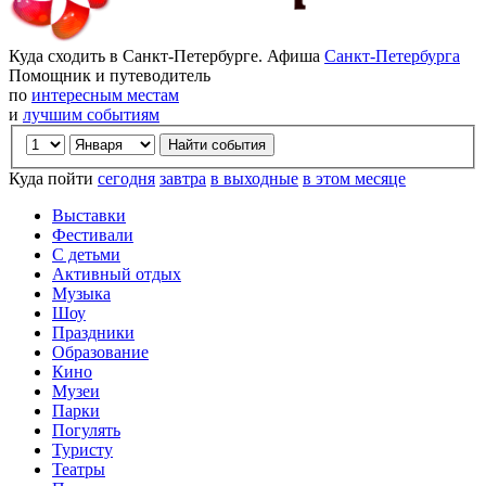
Куда сходить в Санкт-Петербурге. Афиша
Санкт-Петербурга
Помощник и путеводитель
по
интересным местам
и
лучшим событиям
Куда пойти
сегодня
завтра
в выходные
в этом месяце
Выставки
Фестивали
С детьми
Активный отдых
Музыка
Шоу
Праздники
Образование
Кино
Музеи
Парки
Погулять
Туристу
Театры