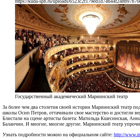
https://kuda-spb.ru/uploads/6523c2f179ed1d74b44f248b97b70
Государственный академический Мариинский театр
За более чем два столетия своей истории Мариинский театр п
школы Осип Петров, оттачивали свое мастерство и достигли 
Блистали на сцене артисты балета: Матильда Кшесинская, Ан
Баланчин. И многие, многие другие. Мариинский театр упрочи
Узнать подробности можно на официальном сайте:
http://www.m