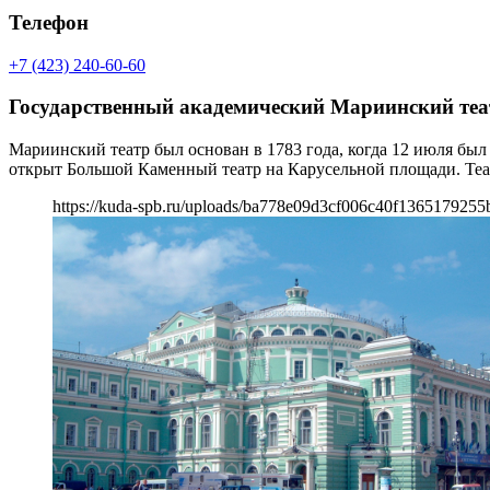
Телефон
+7 (423) 240-60-60
Государственный академический Мариинский теа
Мариинский театр был основан в 1783 года, когда 12 июля был
открыт Большой Каменный театр на Карусельной площади. Теат
https://kuda-spb.ru/uploads/ba778e09d3cf006c40f1365179255b