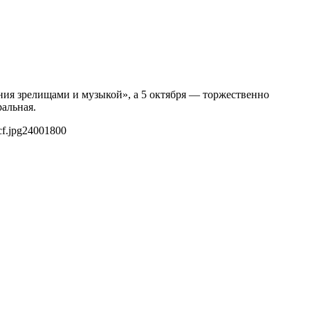
ения зрелищами и музыкой», а 5 октября — торжественно
альная.
f.jpg
2400
1800