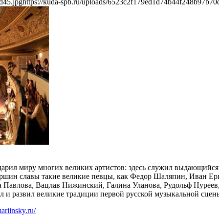
d45.jpg
https://kuda-spb.ru/uploads/6523c2f179ed1d74b44f248b97b70
одарил миру многих великих артистов: здесь служил выдающийс
вершин славы такие великие певцы, как Федор Шаляпин, Иван Е
на Павлова, Вацлав Нижинский, Галина Уланова, Рудольф Нурее
л и развил великие традиции первой русской музыкальной сцен
ariinsky.ru/