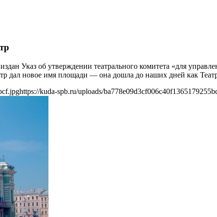
тр
 издан Указ об утверждении театрального комитета «для управл
р дал новое имя площади — она дошла до наших дней как Театр
cf.jpg
https://kuda-spb.ru/uploads/ba778e09d3cf006c40f1365179255bc