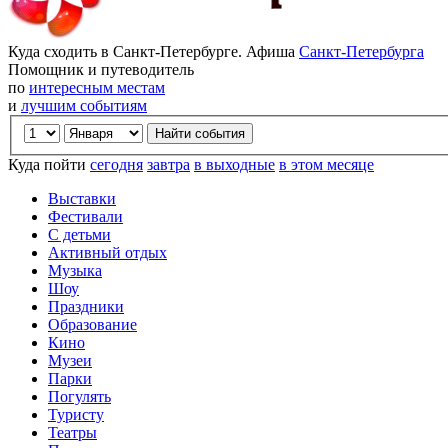
Куда сходить в Санкт-Петербурге. Афиша
Санкт-Петербурга
Помощник и путеводитель
по
интересным местам
и
лучшим событиям
Куда пойти
сегодня
завтра
в выходные
в этом месяце
Выставки
Фестивали
С детьми
Активный отдых
Музыка
Шоу
Праздники
Образование
Кино
Музеи
Парки
Погулять
Туристу
Театры