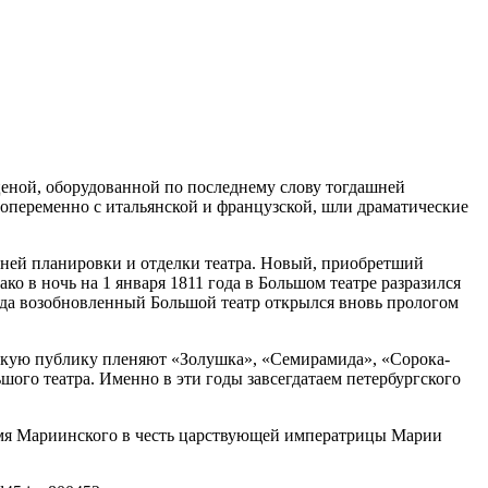
еной, оборудованной по последнему слову тогдашней
попеременно с итальянской и французской, шли драматические
ней планировки и отделки театра. Новый, приобретший
о в ночь на 1 января 1811 года в Большом театре разразился
 года возобновленный Большой театр открылся вновь прологом
скую публику пленяют «Золушка», «Семирамида», «Сорока-
ого театра. Именно в эти годы завсегдатаем петербургского
л имя Мариинского в честь царствующей императрицы Марии