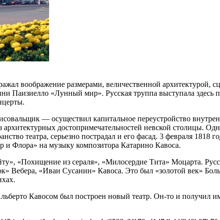
ажал воображение размерами, величественной архитектурой, сц
нни Паизиелло «Лунный мир». Русская труппа выступала здесь 
нцерты.
рисовальщик — осуществил капитальное переустройство внутрен
 архитектурных достопримечательностей невской столицы. Однак
анство театра, серьезно пострадал и его фасад. 3 февраля 1818
р и Флора» на музыку композитора Катарино Кавоса.
ту», «Похищение из сераля», «Милосердие Тита» Моцарта. Рус
» Вебера, «Иван Сусанин» Кавоса. Это был «золотой век» Больш
ихах.
ом Альберто Кавосом был построен новый театр. Он-то и получи