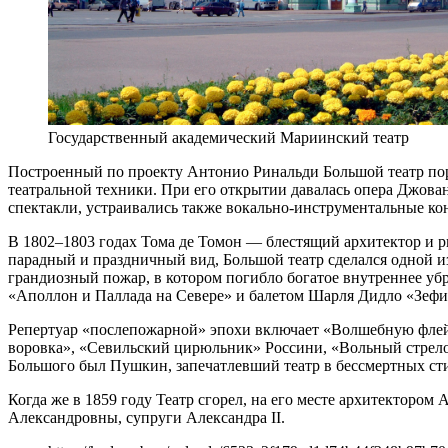
Государственный академический Мариинский театр
Построенный по проекту Антонио Ринальди Большой театр пор
театральной техники. При его открытии давалась опера Джова
спектакли, устраивались также вокально-инструментальные ко
В 1802–1803 годах Тома де Томон — блестящий архитектор и 
парадный и праздничный вид, Большой театр сделался одной из
грандиозный пожар, в котором погибло богатое внутреннее убр
«Аполлон и Паллада на Севере» и балетом Шарля Дидло «Зефи
Репертуар «послепожарной» эпохи включает «Волшебную флей
воровка», «Севильский цирюльник» Россини, «Вольный стрелок
Большого был Пушкин, запечатлевший театр в бессмертных ст
Когда же в 1859 году Театр сгорел, на его месте архитектор
Александровны, супруги Александра II.