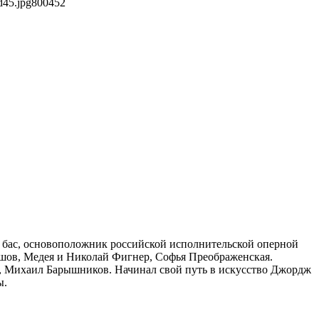
d45.jpg
800
452
я бас, основоположник российской исполнительской оперной
ршов, Медея и Николай Фигнер, Софья Преображенская.
в, Михаил Барышников. Начинал свой путь в искусство Джордж
ы.