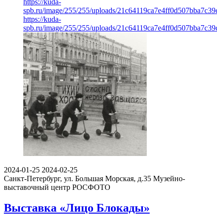
https://kuda-
spb.ru/image/255/255/uploads/21c64119ca7e4ff0d507bba7c39
https://kuda-
spb.ru/image/255/255/uploads/21c64119ca7e4ff0d507bba7c39
2024-01-25
2024-02-25
Санкт-Петербург, ул. Большая Морская, д.35
Музейно-
выставочный центр РОСФОТО
Выставка «Лицо Блокады»