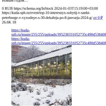
Новым годом…
0
RUB
https://schema.org/InStock
2024-01-03T15:19:00+03:00
https://kuda-spb.ru/event/top-10-interesnyx-sobytij-v-sankt-
peterburge-v-vyxodnye-s-30-dekabrja-po-8-janvarja-2024-g/
от 0
₽
26.6K
18
https://kuda-
spb.ru/image/255/255/uploads/395238331052735c490d53840
https://kuda-
spb.ru/image/255/255/uploads/395238331052735c490d53840