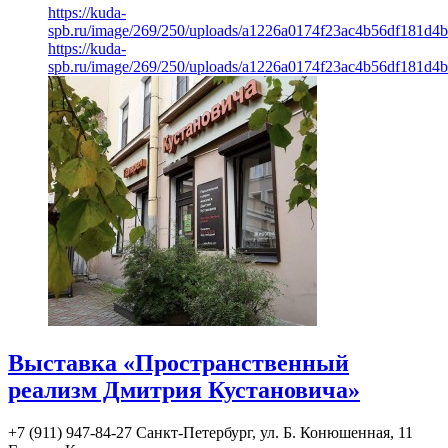
https://kuda-
spb.ru/image/269/250/uploads/a1226a0174f23ac4b56df181d4
https://kuda-
spb.ru/image/269/250/uploads/a1226a0174f23ac4b56df181d4
Выставка «Пространственный
реализм Дмитрия Кустановича»
+7 (911) 947-84-27
Санкт-Петербург, ул. Б. Конюшенная, 11