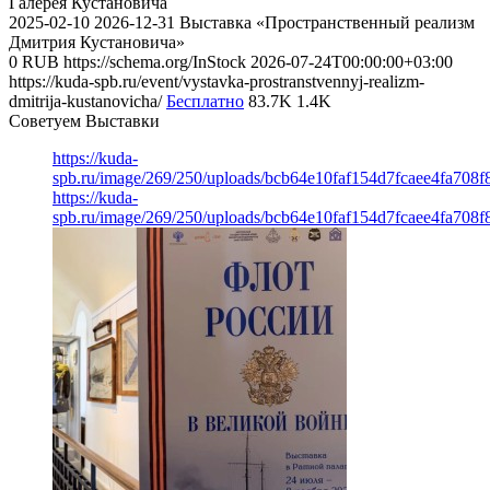
Галерея Кустановича
2025-02-10
2026-12-31
Выставка «Пространственный реализм
Дмитрия Кустановича»
0
RUB
https://schema.org/InStock
2026-07-24T00:00:00+03:00
https://kuda-spb.ru/event/vystavka-prostranstvennyj-realizm-
dmitrija-kustanovicha/
Бесплатно
83.7K
1.4K
Советуем Выставки
https://kuda-
spb.ru/image/269/250/uploads/bcb64e10faf154d7fcaee4fa708f
https://kuda-
spb.ru/image/269/250/uploads/bcb64e10faf154d7fcaee4fa708f