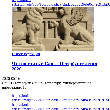
spb.ru/image/336/180/uploads/a72ad262c3339e696c72c913a0
Выбор редакции
Что посетить в Санкт-Петербурге летом
2026
2026-05-16
Санкт-Петербург
Санкт-Петербург, Университетская
набережная 13
https://kuda-
spb.ru/image/336/180/uploads/62fe9f99e2915fba3e9e03676342
https://kuda-
spb.ru/image/336/180/uploads/62fe9f99e2915fba3e9e03676342