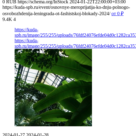
0
RUB
https://schema.org/InStock
2024-01-22T22:00:00+03:00
https://kuda-spb.ru/event/osnovnye-meroprijatija-ko-dnju-polnogo-
osvobozhdenija-leningrada-ot-fashistskoj-blokady-2024/
от 0
₽
9.4K
4
https://kuda-
spb.ru/image/255/255/uploads/76fdf24076efde04d0c1282ca35
https://kuda-
spb.ru/image/255/255/uploads/76fdf24076efde04d0c1282ca35
2024-01-27
2024-01-28