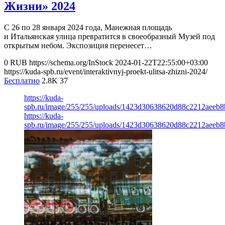
Жизни» 2024
С 26 по 28 января 2024 года, Манежная площадь
и Итальянская улица превратится в своеобразный Музей под
открытым небом. Экспозиция перенесет…
0
RUB
https://schema.org/InStock
2024-01-22T22:55:00+03:00
https://kuda-spb.ru/event/interaktivnyj-proekt-ulitsa-zhizni-2024/
Бесплатно
2.8K
37
https://kuda-
spb.ru/image/255/255/uploads/1423d30638620d88c2212aeeb8
https://kuda-
spb.ru/image/255/255/uploads/1423d30638620d88c2212aeeb8