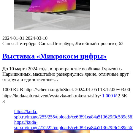
2024-01-01
2024-03-10
Санкт-Петербург
Санкт-Петербург, Литейный проспект, 62
Выставка «Микрокосм цифры»
До 10 марта 2024 года, в пространстве особняка Гурьевых-
Нарышкиных, масштабно развернулись яркие, отличные друг
от друга и единственные…
1000
RUB
https://schema.org/InStock
2024-01-05T13:12:00+03:00
https://kuda-spb.ru/event/vystavka-mikrokosm-tsifry/
1 000
₽
2.5K
3
https://kuda-
spb.ru/image/255/255/uploads/ce6f891ea84a513629f9c589e56
https://kuda-
spb.ru/image/255/255/uploads/ce6f891ea84a513629f9c589e56