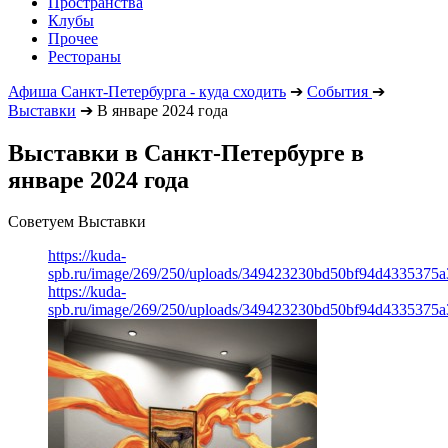
Пространства
Клубы
Прочее
Рестораны
Афиша Санкт-Петербурга - куда сходить
➔
События
➔
Выставки
➔
В январе 2024 года
Выставки в Санкт-Петербурге в
январе 2024 года
Советуем Выставки
https://kuda-
spb.ru/image/269/250/uploads/349423230bd50bf94d4335375a
https://kuda-
spb.ru/image/269/250/uploads/349423230bd50bf94d4335375a