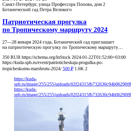
Санкт-Петербург, улица Профессора Попова, дом 2
Ботанический сад Петра Великого
Патриотическая прогулка
по Тропическому маршруту 2024
27—28 января 2024 года, Ботанический сад приглашает
на патриотическую прогулку по Тропическому маршруту…
350
RUB
https://schema.org/InStock
2024-01-22T01:52:00+03:00
https://kuda-spb.ru/event/patrioticheskaja-progulka-po-
tropicheskomu-marshrutu-2024/
500
₽
1.6K
2
https://kuda-
spb.ru/image/255/255/uploads/02f24315fb732630c94b06290ff
https://kuda-
spb.ru/image/255/255/uploads/02f24315fb732630c94b06290ff