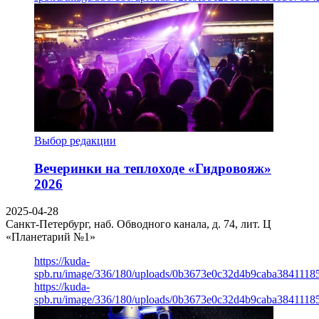
Выбор редакции
Вечеринки на теплоходе «Гидровояж»
2026
2025-04-28
Санкт-Петербург, наб. Обводного канала, д. 74, лит. Ц
«Планетарий №1»
https://kuda-
spb.ru/image/336/180/uploads/0b3673e0c32d4b9caba3841118
https://kuda-
spb.ru/image/336/180/uploads/0b3673e0c32d4b9caba3841118