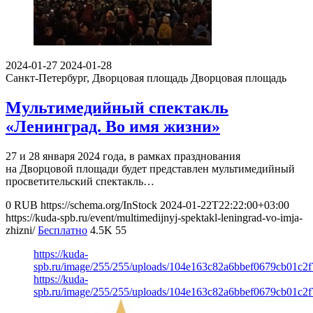
2024-01-27
2024-01-28
Санкт-Петербург, Дворцовая площадь
Дворцовая площадь
Мультимедийный спектакль
«Ленинград. Во имя жизни»
27 и 28 января 2024 года, в рамках празднования
на Дворцовой площади будет представлен мультимедийный
просветительский спектакль…
0
RUB
https://schema.org/InStock
2024-01-22T22:22:00+03:00
https://kuda-spb.ru/event/multimedijnyj-spektakl-leningrad-vo-imja-
zhizni/
Бесплатно
4.5K
55
https://kuda-
spb.ru/image/255/255/uploads/104e163c82a6bbef0679cb01c2
https://kuda-
spb.ru/image/255/255/uploads/104e163c82a6bbef0679cb01c2