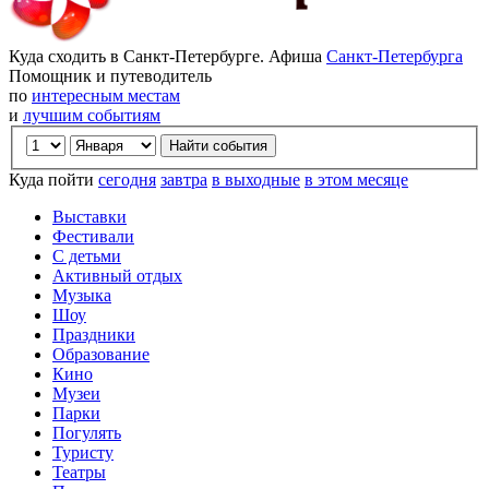
Куда сходить в Санкт-Петербурге. Афиша
Санкт-Петербурга
Помощник и путеводитель
по
интересным местам
и
лучшим событиям
Куда пойти
сегодня
завтра
в выходные
в этом месяце
Выставки
Фестивали
С детьми
Активный отдых
Музыка
Шоу
Праздники
Образование
Кино
Музеи
Парки
Погулять
Туристу
Театры