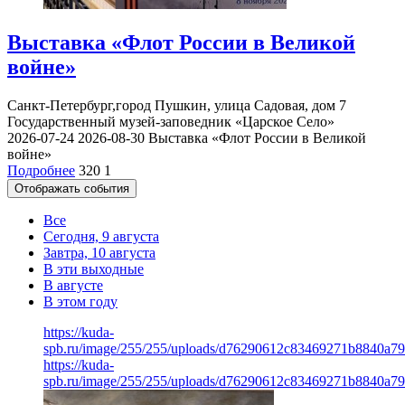
Выставка «Флот России в Великой
войне»
Санкт-Петербург,город Пушкин, улица Садовая, дом 7
Государственный музей-заповедник «Царское Село»
2026-07-24
2026-08-30
Выставка «Флот России в Великой
войне»
Подробнее
320
1
Отображать события
Все
Сегодня, 9 августа
Завтра, 10 августа
В эти выходные
В августе
В этом году
https://kuda-
spb.ru/image/255/255/uploads/d76290612c83469271b8840a79
https://kuda-
spb.ru/image/255/255/uploads/d76290612c83469271b8840a79