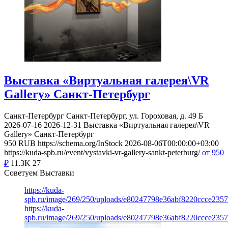
Выставка «Виртуальная галерея\VR
Gallery» Санкт-Петербург
Санкт-Петербург
Санкт-Петербург, ул. Гороховая, д. 49 Б
2026-07-16
2026-12-31
Выставка «Виртуальная галерея\VR
Gallery» Санкт-Петербург
950
RUB
https://schema.org/InStock
2026-08-06T00:00:00+03:00
https://kuda-spb.ru/event/vystavki-vr-gallery-sankt-peterburg/
от 950
₽
11.3K
27
Советуем Выставки
https://kuda-
spb.ru/image/269/250/uploads/e80247798e36abf8220ccce235
https://kuda-
spb.ru/image/269/250/uploads/e80247798e36abf8220ccce235