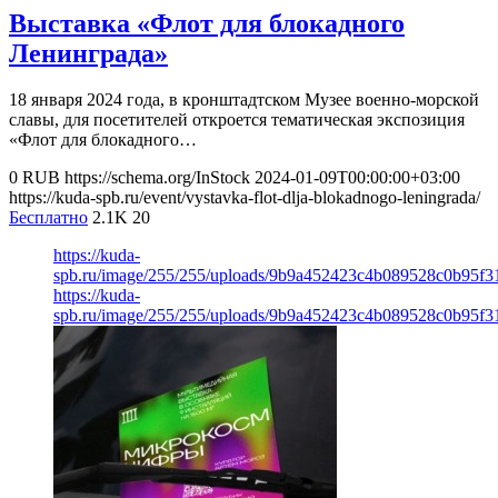
Выставка «Флот для блокадного
Ленинграда»
18 января 2024 года, в кронштадтском Музее военно-морской
славы, для посетителей откроется тематическая экспозиция
«Флот для блокадного…
0
RUB
https://schema.org/InStock
2024-01-09T00:00:00+03:00
https://kuda-spb.ru/event/vystavka-flot-dlja-blokadnogo-leningrada/
Бесплатно
2.1K
20
https://kuda-
spb.ru/image/255/255/uploads/9b9a452423c4b089528c0b95f3
https://kuda-
spb.ru/image/255/255/uploads/9b9a452423c4b089528c0b95f3