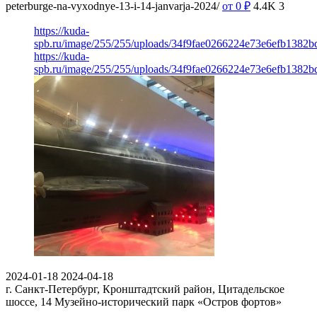
peterburge-na-vyxodnye-13-i-14-janvarja-2024/
от 0
₽
4.4K
3
https://kuda-
spb.ru/image/255/255/uploads/34f9fae0266224e73e6efb1382b
https://kuda-
spb.ru/image/255/255/uploads/34f9fae0266224e73e6efb1382b
2024-01-18
2024-04-18
г. Санкт-Петербург, Кронштадтский район, Цитадельское
шоссе, 14
Музейно-исторический парк «Остров фортов»