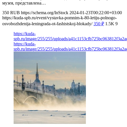
музея, представлена…
350
RUB
https://schema.org/InStock
2024-01-23T00:22:00+03:00
https://kuda-spb.ru/event/vystavka-pomnim-k-80-letiju-polnogo-
osvobozhdenija-leningrada-ot-fashistskoj-blokady/
350
₽
1.5K
9
https://kuda-
spb.ru/image/255/255/uploads/a41c1153cfb725bc063812f3a2a
https://kuda-
spb.ru/image/255/255/uploads/a41c1153cfb725bc063812f3a2a