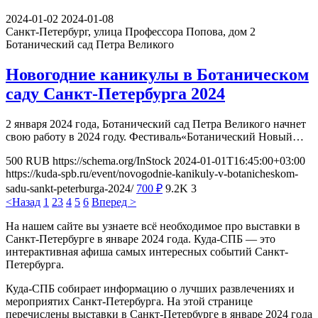
2024-01-02
2024-01-08
Санкт-Петербург, улица Профессора Попова, дом 2
Ботанический сад Петра Великого
Новогодние каникулы в Ботаническом
саду Санкт-Петербурга 2024
2 января 2024 года, Ботанический сад Петра Великого начнет
свою работу в 2024 году. Фестиваль«Ботанический Новый…
500
RUB
https://schema.org/InStock
2024-01-01T16:45:00+03:00
https://kuda-spb.ru/event/novogodnie-kanikuly-v-botanicheskom-
sadu-sankt-peterburga-2024/
700
₽
9.2K
3
<Назад
1
2
3
4
5
6
Вперед >
На нашем сайте вы узнаете всё необходимое про выставки в
Санкт-Петербурге в январе 2024 года. Куда-СПБ — это
интерактивная афиша самых интересных событий Санкт-
Петербурга.
Куда-СПБ собирает информацию о лучших развлечениях и
мероприятих Санкт-Петербурга. На этой странице
перечислены выставки в Санкт-Петербурге в январе 2024 года