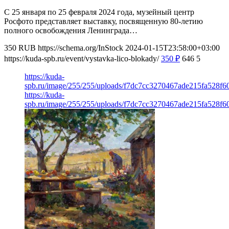
С 25 января по 25 февраля 2024 года, музейный центр
Росфото представляет выставку, посвященную 80-летию
полного освобождения Ленинграда…
350
RUB
https://schema.org/InStock
2024-01-15T23:58:00+03:00
https://kuda-spb.ru/event/vystavka-lico-blokady/
350
₽
646
5
https://kuda-
spb.ru/image/255/255/uploads/f7dc7cc3270467ade215fa528f6
https://kuda-
spb.ru/image/255/255/uploads/f7dc7cc3270467ade215fa528f6