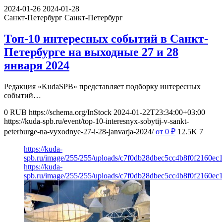
2024-01-26
2024-01-28
Санкт-Петербург
Санкт-Петербург
Топ-10 интересных событий в Санкт-
Петербурге на выходные 27 и 28
января 2024
Редакция «KudaSPB» представляет подборку интересных
событий…
0
RUB
https://schema.org/InStock
2024-01-22T23:34:00+03:00
https://kuda-spb.ru/event/top-10-interesnyx-sobytij-v-sankt-
peterburge-na-vyxodnye-27-i-28-janvarja-2024/
от 0
₽
12.5K
7
https://kuda-
spb.ru/image/255/255/uploads/c7f0db28dbec5cc4b8f0f2160ec
https://kuda-
spb.ru/image/255/255/uploads/c7f0db28dbec5cc4b8f0f2160ec