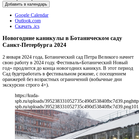
Добавить в календарь
Google Calendar
Outlook.com
Скачать .ics
Новогодние каникулы в Ботаническом саду
Санкт-Петербурга 2024
2 января 2024 года, Ботанический сад Петра Великого начнет
свою работу в 2024 году. Фестиваль«Ботанический Новый
год» продлится до конца новогодних каникул. В этот период
Сад будетработать в фестивальном режиме, с посещением
оранжерей без возрастных ограничений (вобычные дни
экскурсии строго 4+).
https://kuda-
spb.ru/uploads/395238331052735c490d53840fbc7d39.png
http
spb.ru/uploads/395238331052735c490d53840fbc7d39.png
101