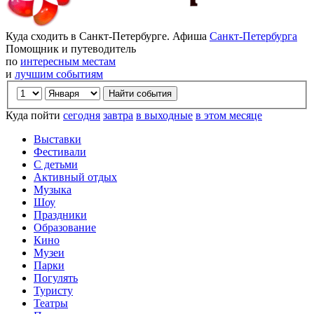
Куда сходить в Санкт-Петербурге. Афиша
Санкт-Петербурга
Помощник и путеводитель
по
интересным местам
и
лучшим событиям
Куда пойти
сегодня
завтра
в выходные
в этом месяце
Выставки
Фестивали
С детьми
Активный отдых
Музыка
Шоу
Праздники
Образование
Кино
Музеи
Парки
Погулять
Туристу
Театры