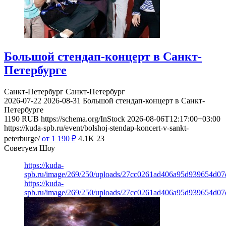
Большой стендап-концерт в Санкт-
Петербурге
Санкт-Петербург
Санкт-Петербург
2026-07-22
2026-08-31
Большой стендап-концерт в Санкт-
Петербурге
1190
RUB
https://schema.org/InStock
2026-08-06T12:17:00+03:00
https://kuda-spb.ru/event/bolshoj-stendap-koncert-v-sankt-
peterburge/
от 1 190
₽
4.1K
23
Советуем Шоу
https://kuda-
spb.ru/image/269/250/uploads/27cc0261ad406a95d939654d0
https://kuda-
spb.ru/image/269/250/uploads/27cc0261ad406a95d939654d0