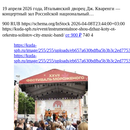
19 апреля 2026 года, Итальянский дворец Дж. Кваренги —
концертный зал Российской национальный…
900
RUB
https://schema.org/InStock
2026-04-08T23:44:00+03:00
https://kuda-spb.ru/event/instrumentalnoe-shou-dzhaz-koty-ot-
orkestra-solistov-city-music-band/
от 900
₽
740
4
https://kuda-
spb.ru/image/255/255/uploads/eb657a630bdfba5b3b3c2ed775
https://kuda-
spb.ru/image/255/255/uploads/eb657a630bdfba5b3b3c2ed775