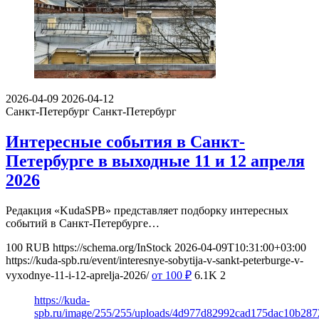
2026-04-09
2026-04-12
Санкт-Петербург
Санкт-Петербург
Интересные события в Санкт-
Петербурге в выходные 11 и 12 апреля
2026
Редакция «KudaSPB» представляет подборку интересных
событий в Санкт-Петербурге…
100
RUB
https://schema.org/InStock
2026-04-09T10:31:00+03:00
https://kuda-spb.ru/event/interesnye-sobytija-v-sankt-peterburge-v-
vyxodnye-11-i-12-aprelja-2026/
от 100
₽
6.1K
2
https://kuda-
spb.ru/image/255/255/uploads/4d977d82992cad175dac10b28