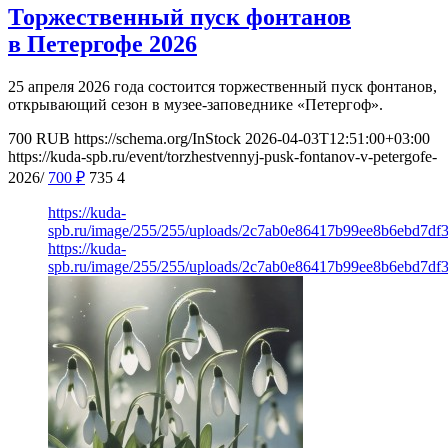
Торжественный пуск фонтанов
в Петергофе 2026
25 апреля 2026 года состоится торжественный пуск фонтанов,
открывающий сезон в музее-заповеднике «Петергоф».
700
RUB
https://schema.org/InStock
2026-04-03T12:51:00+03:00
https://kuda-spb.ru/event/torzhestvennyj-pusk-fontanov-v-petergofe-
2026/
700
₽
735
4
https://kuda-
spb.ru/image/255/255/uploads/2c7ab0e86417b99ee8b6ebd7df
https://kuda-
spb.ru/image/255/255/uploads/2c7ab0e86417b99ee8b6ebd7df