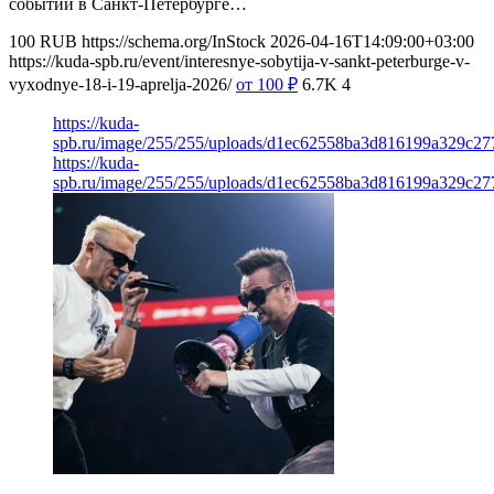
событий в Санкт-Петербурге…
100
RUB
https://schema.org/InStock
2026-04-16T14:09:00+03:00
https://kuda-spb.ru/event/interesnye-sobytija-v-sankt-peterburge-v-
vyxodnye-18-i-19-aprelja-2026/
от 100
₽
6.7K
4
https://kuda-
spb.ru/image/255/255/uploads/d1ec62558ba3d816199a329c27
https://kuda-
spb.ru/image/255/255/uploads/d1ec62558ba3d816199a329c27