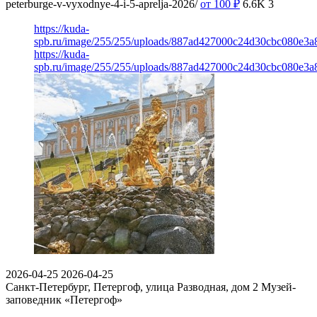
peterburge-v-vyxodnye-4-i-5-aprelja-2026/
от 100
₽
6.6K
3
https://kuda-
spb.ru/image/255/255/uploads/887ad427000c24d30cbc080e3a
https://kuda-
spb.ru/image/255/255/uploads/887ad427000c24d30cbc080e3a
2026-04-25
2026-04-25
Санкт-Петербург, Петергоф, улица Разводная, дом 2
Музей-
заповедник «Петергоф»