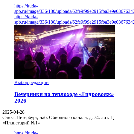
https://kuda-
spb.ru/image/336/180/uploads/62fe9f99e2915fba3e9e03676342
https://kuda-
spb.ru/image/336/180/uploads/62fe9f99e2915fba3e9e03676342
Выбор редакции
Вечеринки на теплоходе «Гидровояж»
2026
2025-04-28
Санкт-Петербург, наб. Обводного канала, д. 74, лит. Ц
«Планетарий №1»
https://kuda-