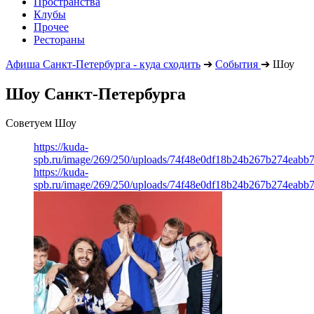
Пространства
Клубы
Прочее
Рестораны
Афиша Санкт-Петербурга - куда сходить
➔
События
➔
Шоу
Шоу Санкт-Петербурга
Советуем Шоу
https://kuda-
spb.ru/image/269/250/uploads/74f48e0df18b24b267b274eabb
https://kuda-
spb.ru/image/269/250/uploads/74f48e0df18b24b267b274eabb