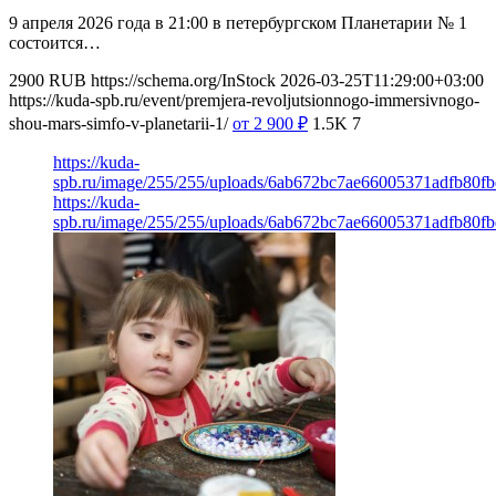
9 апреля 2026 года в 21:00 в петербургском Планетарии № 1
состоится…
2900
RUB
https://schema.org/InStock
2026-03-25T11:29:00+03:00
https://kuda-spb.ru/event/premjera-revoljutsionnogo-immersivnogo-
shou-mars-simfo-v-planetarii-1/
от 2 900
₽
1.5K
7
https://kuda-
spb.ru/image/255/255/uploads/6ab672bc7ae66005371adfb80fb
https://kuda-
spb.ru/image/255/255/uploads/6ab672bc7ae66005371adfb80fb