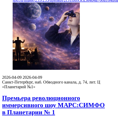
spb.ru/image/255/255/uploads/2f51fbb95cd584b4a760a164d6
2026-04-09
2026-04-09
Санкт-Петербург, наб. Обводного канала, д. 74, лит. Ц
«Планетарий №1»
Премьера революционного
иммерсивного шоу МАРС:СИМФО
в Планетарии № 1