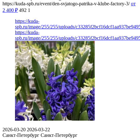
https://kuda-spb.ru/event/den-svjatogo-patrika-v-klube-factory-3/
от
2 400
₽
492
1
https://kuda-
spb.ru/image/255/255/uploads/c33285f2bcf16dcf1aa937be949
https://kuda-
spb.ru/image/255/255/uploads/c33285f2bcf16dcf1aa937be949
2026-03-20
2026-03-22
Санкт-Петербург
Санкт-Петербург