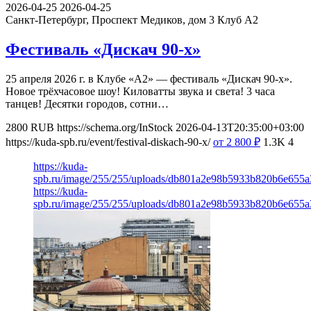
2026-04-25
2026-04-25
Санкт-Петербург, Проспект Медиков, дом 3
Клуб А2
Фестиваль «Дискач 90-х»
25 апреля 2026 г. в Клубе «А2» — фестиваль «Дискач 90-х».
Новое трёхчасовое шоу! Киловатты звука и света! 3 часа
танцев! Десятки городов, сотни…
2800
RUB
https://schema.org/InStock
2026-04-13T20:35:00+03:00
https://kuda-spb.ru/event/festival-diskach-90-x/
от 2 800
₽
1.3K
4
https://kuda-
spb.ru/image/255/255/uploads/db801a2e98b5933b820b6e655
https://kuda-
spb.ru/image/255/255/uploads/db801a2e98b5933b820b6e655