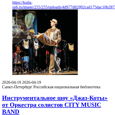
https://kuda-
spb.ru/image/255/255/uploads/4d977d82992cad175dac10b28
2026-04-19
2026-04-19
Санкт-Петербург
Российская национальная библиотека
Инструментальное шоу «Джаз-Коты»
от Оркестра солистов CITY MUSIC
BAND