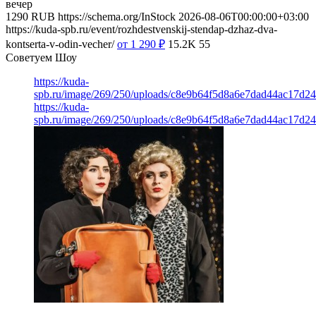
вечер
1290
RUB
https://schema.org/InStock
2026-08-06T00:00:00+03:00
https://kuda-spb.ru/event/rozhdestvenskij-stendap-dzhaz-dva-
kontserta-v-odin-vecher/
от 1 290
₽
15.2K
55
Советуем Шоу
https://kuda-
spb.ru/image/269/250/uploads/c8e9b64f5d8a6e7dad44ac17d24
https://kuda-
spb.ru/image/269/250/uploads/c8e9b64f5d8a6e7dad44ac17d24