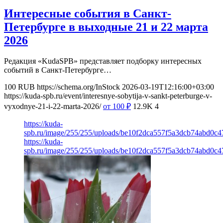
Интересные события в Санкт-
Петербурге в выходные 21 и 22 марта
2026
Редакция «KudaSPB» представляет подборку интересных
событий в Санкт-Петербурге…
100
RUB
https://schema.org/InStock
2026-03-19T12:16:00+03:00
https://kuda-spb.ru/event/interesnye-sobytija-v-sankt-peterburge-v-
vyxodnye-21-i-22-marta-2026/
от 100
₽
12.9K
4
https://kuda-
spb.ru/image/255/255/uploads/be10f2dca557f5a3dcb74abd0c4
https://kuda-
spb.ru/image/255/255/uploads/be10f2dca557f5a3dcb74abd0c4