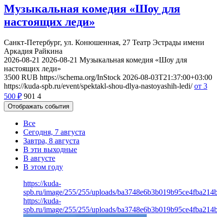
Музыкальная комедия «Шоу для
настоящих леди»
Cанкт-Петербург, ул. Конюшенная, 27
Театр Эстрады имени
Аркадия Райкина
2026-08-21
2026-08-21
Музыкальная комедия «Шоу для
настоящих леди»
3500
RUB
https://schema.org/InStock
2026-08-03T21:37:00+03:00
https://kuda-spb.ru/event/spektakl-shou-dlya-nastoyashih-ledi/
от 3
500
₽
901
4
Отображать события
Все
Сегодня, 7 августа
Завтра, 8 августа
В эти выходные
В августе
В этом году
https://kuda-
spb.ru/image/255/255/uploads/ba3748e6b3b019b95ce4fba214
https://kuda-
spb.ru/image/255/255/uploads/ba3748e6b3b019b95ce4fba214