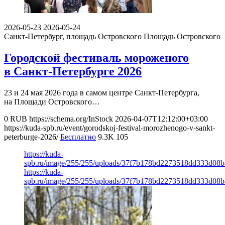
2026-05-23
2026-05-24
Санкт-Петербург, площадь Островского
Площадь Островского
Городской фестиваль мороженого
в Санкт-Петербурге 2026
23 и 24 мая 2026 года в самом центре Санкт-Петербурга,
на Площади Островского…
0
RUB
https://schema.org/InStock
2026-04-07T12:12:00+03:00
https://kuda-spb.ru/event/gorodskoj-festival-morozhenogo-v-sankt-
peterburge-2026/
Бесплатно
9.3K
105
https://kuda-
spb.ru/image/255/255/uploads/37f7b178bd2273518dd333d08
https://kuda-
spb.ru/image/255/255/uploads/37f7b178bd2273518dd333d08