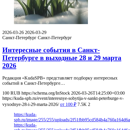
2026-03-26
2026-03-29
Санкт-Петербург
Санкт-Петербург
Интересные события в Санкт-
Петербурге в выходные 28 и 29 марта
2026
Редакция «KudaSPB» представляет подборку интересных
событий в Санкт-Петербурге…
100
RUB
https://schema.org/InStock
2026-03-26T14:25:00+03:00
https://kuda-spb.ru/event/interesnye-sobytija-v-sankt-peterburge-v-
vyxodnye-28-i-29-marta-2026/
от 100
₽
7.5K
2
https://kuda-
spb.ru/image/255/255/uploads/2f51fbb95cd584b4a760a164d6
https://kuda-