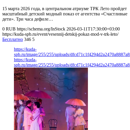
15 марта 2026 года, в центральном атриуме ТРК Лето пройдет
масштабный детский модный показ от агентства «Счастливые
дети». Три часа дефиле…
0
RUB
https://schema.org/InStock
2026-03-11T17:30:00+03:00
https://kuda-spb.ru/event/vesennij-detskij-pokaz-mod-v-trk-leto/
Бесплатно
346
5
https://kuda-
spb.ru/image/255/255/uploads/dfcd71c1f4294d2a2470a8887a
https://kuda-
spb.ru/image/255/255/uploads/dfcd71c1f4294d2a2470a8887a