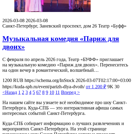
2026-03-08
2026-03-08
Санкт-Петербург, Заневский проспект, дом 26
Театр «Буфф»
Музыкальная комедия «Париж для
двоих»
С февраля по апрель 2026 года, Театр «БУФФ» приглашает
на музыкальную комедию «Париж для двоих». Перенеситесь
на один вечер в романтический, волшебный…
1200
RUB
https://schema.org/InStock
2026-03-07T02:17:00+03:00
https://kuda-spb.ru/event/parizh-dlya-dvoih/
от 1 200
₽
9K
30
<Назад
1
2
3
4
5
6
7
8
9
10
11
Вперед >
На нашем сайте вы узнаете всё необходимое про шоу Санкт-
Петербурга. Куда-СПБ — это интерактивная афиша самых
интересных событий Санкт-Петербурга.
Куда-СПБ собирает информацию о лучших развлечениях и
мероприятих Санкт-Петербурга. На этой странице