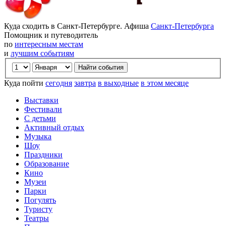
Куда сходить в Санкт-Петербурге. Афиша
Санкт-Петербурга
Помощник и путеводитель
по
интересным местам
и
лучшим событиям
Куда пойти
сегодня
завтра
в выходные
в этом месяце
Выставки
Фестивали
С детьми
Активный отдых
Музыка
Шоу
Праздники
Образование
Кино
Музеи
Парки
Погулять
Туристу
Театры