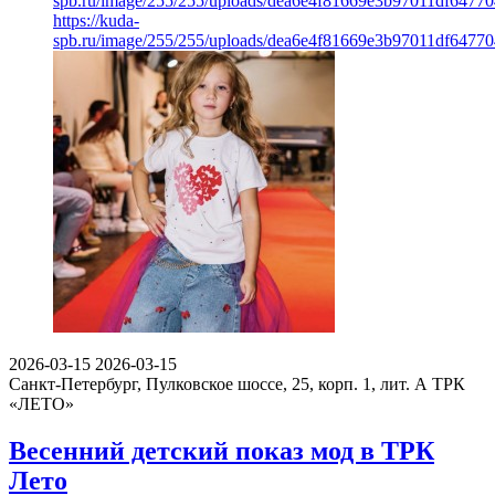
spb.ru/image/255/255/uploads/dea6e4f81669e3b97011df64770
https://kuda-
spb.ru/image/255/255/uploads/dea6e4f81669e3b97011df64770
2026-03-15
2026-03-15
Санкт-Петербург, Пулковское шоссе, 25, корп. 1, лит. А
ТРК
«ЛЕТО»
Весенний детский показ мод в ТРК
Лето