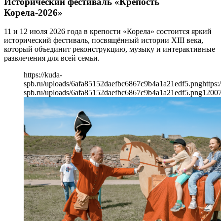
Исторический фестиваль «Крепость
Корела-2026»
11 и 12 июля 2026 года в крепости «Корела» состоится яркий
исторический фестиваль, посвящённый истории XIII века,
который объединит реконструкцию, музыку и интерактивные
развлечения для всей семьи.
https://kuda-
spb.ru/uploads/6afa85152daefbc6867c9b4a1a21edf5.png
https:
spb.ru/uploads/6afa85152daefbc6867c9b4a1a21edf5.png
1200