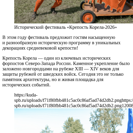
Исторический фестиваль «Крепость Корела-2026»
В этом году фестиваль предложит гостям насыщенную
и разнообразную историческую программу в уникальных
декорациях средневековой крепости!
Крепость Корела — один из ключевых исторических
форпостов Северо-Запада России. Каменное укрепление было
заложено новгородцами на рубеже XIII — XIV веков для
защиты рубежей от шведских войск. Сегодня это не только
памятник архитектуры, но и живая площадка для
исторических событий.
https://kuda-
spb.ru/uploads/f71f80fbb481c5ac0c86af5ad74d2db2.png
https:
spb.ru/uploads/f71f80fbb481c5ac0c86af5ad74d2db2.png
1200