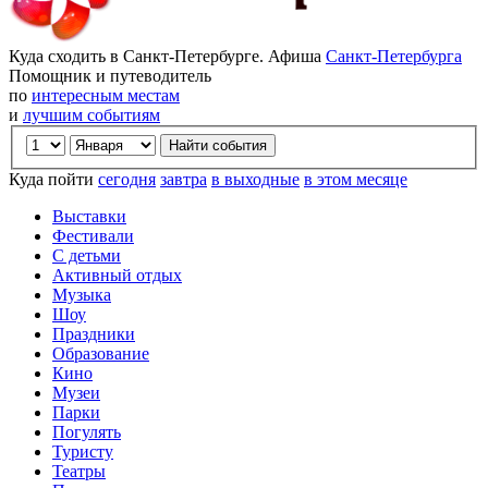
Куда сходить в Санкт-Петербурге. Афиша
Санкт-Петербурга
Помощник и путеводитель
по
интересным местам
и
лучшим событиям
Куда пойти
сегодня
завтра
в выходные
в этом месяце
Выставки
Фестивали
С детьми
Активный отдых
Музыка
Шоу
Праздники
Образование
Кино
Музеи
Парки
Погулять
Туристу
Театры