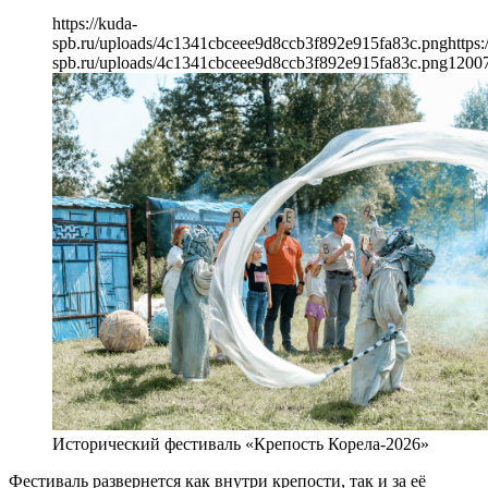
https://kuda-
spb.ru/uploads/4c1341cbceee9d8ccb3f892e915fa83c.png
https:
spb.ru/uploads/4c1341cbceee9d8ccb3f892e915fa83c.png
1200
Исторический фестиваль «Крепость Корела-2026»
Фестиваль развернется как внутри крепости, так и за её