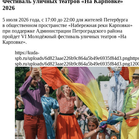
Фестиваль уличных театров «На Карповке»
2026
5 июля 2026 года, с 17:00 до 22:00 для жителей Петербурга
в общественном пространстве «Набережная реки Карповки»
при поддержке Администрации Петроградского района
пройдет VI Молодёжный фестиваль уличных театров «На
Карповке».
https://kuda-
spb.ru/uploads/6d823aae226b9c864a5b49e6935f84d3.png
http
spb.ru/uploads/6d823aae226b9c864a5b49e6935f84d3.png
120