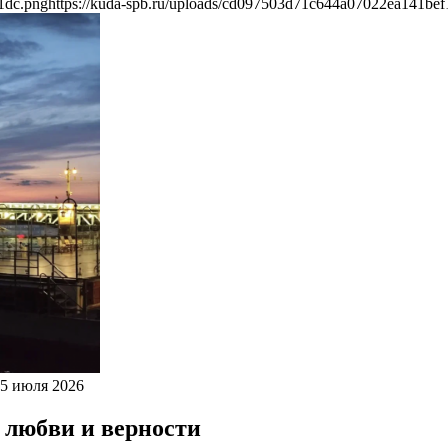
1dc.png
https://kuda-spb.ru/uploads/cd097503d71c644a07022ea141bef
 5 июля 2026
 любви и верности