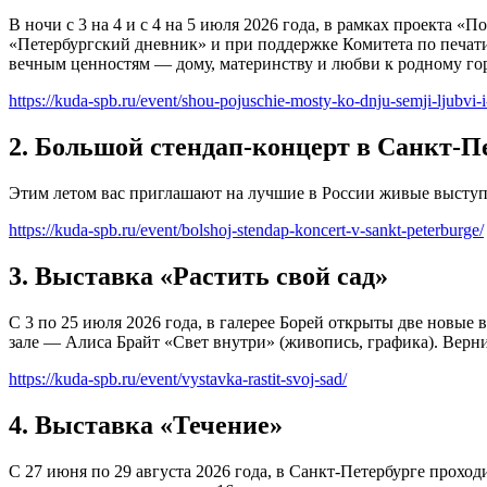
В ночи с 3 на 4 и с 4 на 5 июля 2026 года, в рамках проект
«Петербургский дневник» и при поддержке Комитета по печат
вечным ценностям — дому, материнству и любви к родному гор
https://kuda-spb.ru/event/shou-pojuschie-mosty-ko-dnju-semji-ljubvi-i
2. Большой стендап-концерт в Санкт-П
Этим летом вас приглашают на лучшие в России живые выступ
https://kuda-spb.ru/event/bolshoj-stendap-koncert-v-sankt-peterburge/
3. Выставка «Растить свой сад»
С 3 по 25 июля 2026 года, в галерее Борей открыты две новые
зале — Алиса Брайт «Свет внутри» (живопись, графика). Верни
https://kuda-spb.ru/event/vystavka-rastit-svoj-sad/
4. Выставка «Течение»
С 27 июня по 29 августа 2026 года, в Санкт-Петербурге прохо