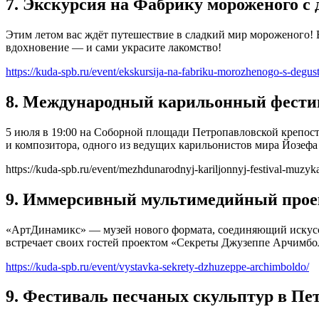
7. Экскурсия на Фабрику мороженого с 
Этим летом вас ждёт путешествие в сладкий мир мороженого! В
вдохновение — и сами украсите лакомство!
https://kuda-spb.ru/event/ekskursija-na-fabriku-morozhenogo-s-degust
8. Международный карильонный фестив
5 июля в 19:00 на Соборной площади Петропавловской крепос
и композитора, одного из ведущих карильонистов мира Йозефа 
https://kuda-spb.ru/event/mezhdunarodnyj-kariljonnyj-festival-muz
9. Иммерсивный мультимедийный прое
«‎АртДинамикс» — музей нового формата, соединяющий искусс
встречает своих гостей проектом ‎«‎Секреты Джузеппе Арчимбо
https://kuda-spb.ru/event/vystavka-sekrety-dzhuzeppe-archimboldo/
9. Фестиваль песчаных скульптур в Пе