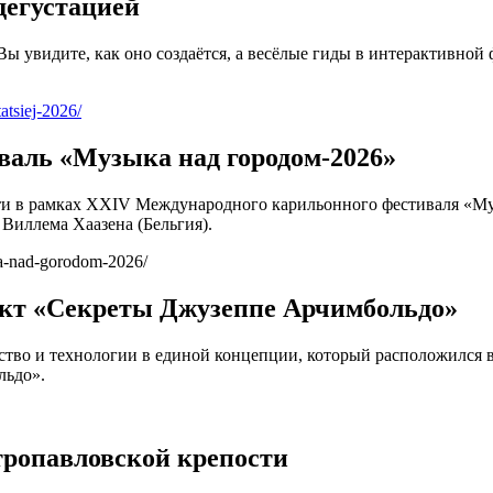
дегустацией
ы увидите, как оно создаётся, а весёлые гиды в интерактивной
atsiej-2026/
аль «Музыка над городом-2026»
ти в рамках ХХIV Международного карильонного фестиваля «Му
Виллема Хаазена (Бельгия).
yka-nad-gorodom-2026/
кт «Секреты Джузеппе Арчимбольдо»
тво и технологии в единой концепции, который расположился 
льдо».
тропавловской крепости