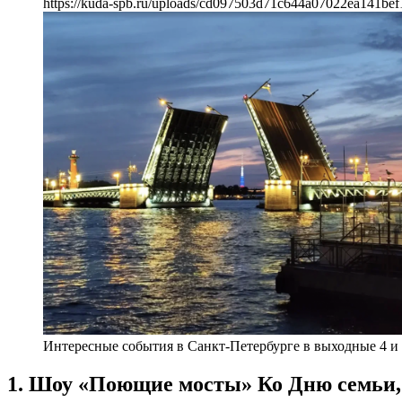
https://kuda-spb.ru/uploads/cd097503d71c644a07022ea141bef
Интересные события в Санкт-Петербурге в выходные 4 и
1. Шоу «Поющие мосты» Ко Дню семьи,