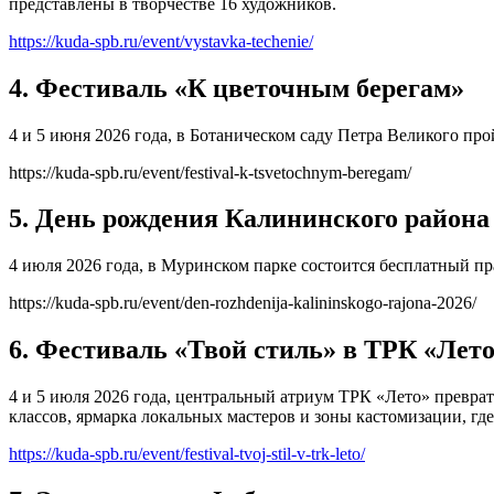
представлены в творчестве 16 художников.
https://kuda-spb.ru/event/vystavka-techenie/
4. Фестиваль «К цветочным берегам»
4 и 5 июня 2026 года, в Ботаническом саду Петра Великого пр
https://kuda-spb.ru/event/festival-k-tsvetochnym-beregam/
5. День рождения Калининского района
4 июля 2026 года, в Муринском парке состоится бесплатный пр
https://kuda-spb.ru/event/den-rozhdenija-kalininskogo-rajona-2026/
6. Фестиваль «Твой стиль» в ТРК «Лет
4 и 5 июля 2026 года, центральный атриум ТРК «Лето» преврат
классов, ярмарка локальных мастеров и зоны кастомизации, где
https://kuda-spb.ru/event/festival-tvoj-stil-v-trk-leto/