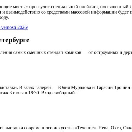
а «Поющие мосты» прозвучит специальный плейлист, посвященный
и и взаимодействию со средствами массовой информации будет п
оду.
-vernosti-2026/
етербурге
ления самых смешных стендап-комиков — от остроумных и дерзк
 выставки. В залах галереи — Юлия Мурадова и Тарасий Трошин «
саж 3 июля в 18:30. Вход свободный.
дит выставка современного искусства «Течение». Нева, Охта, Ок