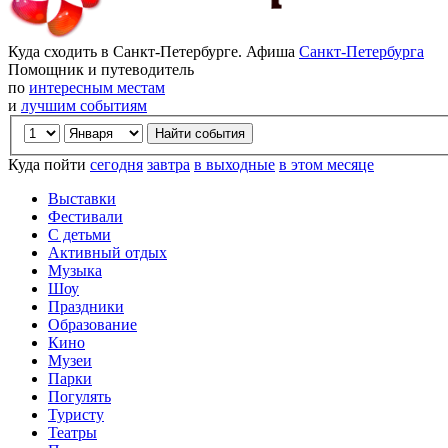
Куда сходить в Санкт-Петербурге. Афиша
Санкт-Петербурга
Помощник и путеводитель
по
интересным местам
и
лучшим событиям
Куда пойти
сегодня
завтра
в выходные
в этом месяце
Выставки
Фестивали
С детьми
Активный отдых
Музыка
Шоу
Праздники
Образование
Кино
Музеи
Парки
Погулять
Туристу
Театры