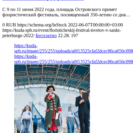
С 9 по 11 июня 2022 года, площадь Островского примет
флористический фестиваль, посвященный 350-летию со дня…
0
RUB
https://schema.org/InStock
2022-06-07T00:00:00+03:00
https://kuda-spb.ru/event/floristicheskij-festival-tsvetov-v-sankt-
peterburge-2022/
Бесплатно
22.2K
197
https://kuda-
spb.ru/image/255/255/uploads/a0f13525cfaf2dcec86ca656c098
https://kuda-
spb.ru/image/255/255/uploads/a0f13525cfaf2dcec86ca656c098