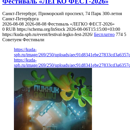
Фестиваль «ЛЕГКО ФЕСТ-2026»
Санкт-Петербург, Приморский проспект, 74
Парк 300-летия
Санкт-Петербурга
2026-08-08
2026-08-08
Фестиваль «ЛЕГКО ФЕСТ-2026»
0
RUB
https://schema.org/InStock
2026-08-06T15:15:00+03:00
https://kuda-spb.ru/event/festival-legko-fest-2026/
Бесплатно
774
5
Советуем Фестивали
https://kuda-
spb.ru/image/269/250/uploads/aec91d8341ebe27833cd3a6357
https://kuda-
spb.ru/image/269/250/uploads/aec91d8341ebe27833cd3a6357