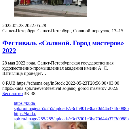
2022-05-28
2022-05-28
Санкт-Петербург
Санкт-Петербург, Соляной переулок, 13–15
Фестиваль «Соляной. Город мастеров»
2022
28 мая 2022 года, Санкт-Петербургская государственная
художественно-промышленная академия имени А. Л.
Штиглица проведет…
0
RUB
https://schema.org/InStock
2022-05-23T20:56:00+03:00
https://kuda-spb.ru/event/festival-soljanoj-gorod-masterov-2022/
Бесплатно
3K
38
https://kuda-
spb.ru/image/255/255/uploads/c3cf5901e3ba70d44a37f3d088b
https://kuda-
spb.ru/image/255/255/uploads/c3cf5901e3ba70d44a37f3d088b