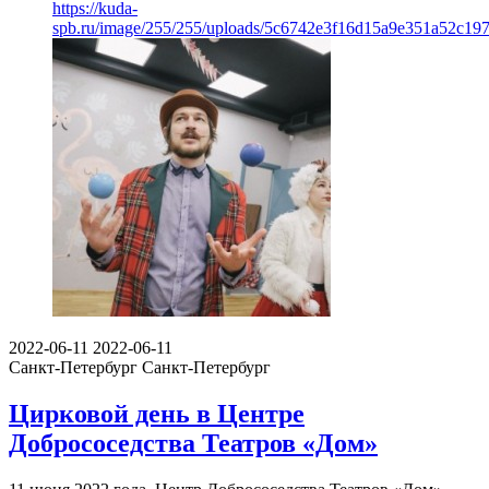
https://kuda-
spb.ru/image/255/255/uploads/5c6742e3f16d15a9e351a52c19
2022-06-11
2022-06-11
Санкт-Петербург
Санкт-Петербург
Цирковой день в Центре
Добрососедства Театров «Дом»