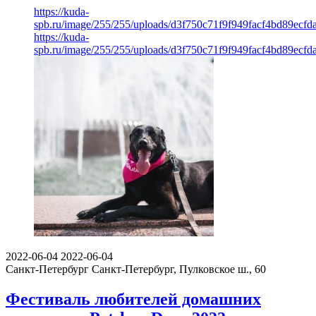
https://kuda-
spb.ru/image/255/255/uploads/d3f750c71f9f949facf4bd89ecfd
https://kuda-
spb.ru/image/255/255/uploads/d3f750c71f9f949facf4bd89ecfd
2022-06-04
2022-06-04
Санкт-Петербург
Санкт-Петербург, Пулковское ш., 60
Фестиваль любителей домашних