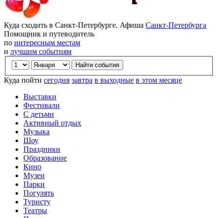
Куда сходить в Санкт-Петербурге. Афиша
Санкт-Петербурга
Помощник и путеводитель
по
интересным местам
и
лучшим событиям
Куда пойти
сегодня
завтра
в выходные
в этом месяце
Выставки
Фестивали
С детьми
Активный отдых
Музыка
Шоу
Праздники
Образование
Кино
Музеи
Парки
Погулять
Туристу
Театры