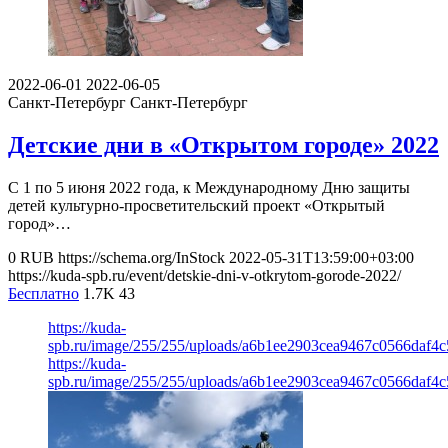
2022-06-01
2022-06-05
Санкт-Петербург
Санкт-Петербург
Детские дни в «Открытом городе» 2022
С 1 по 5 июня 2022 года, к Международному Дню защиты
детей культурно-просветительский проект «Открытый
город»…
0
RUB
https://schema.org/InStock
2022-05-31T13:59:00+03:00
https://kuda-spb.ru/event/detskie-dni-v-otkrytom-gorode-2022/
Бесплатно
1.7K
43
https://kuda-
spb.ru/image/255/255/uploads/a6b1ee2903cea9467c0566daf4c
https://kuda-
spb.ru/image/255/255/uploads/a6b1ee2903cea9467c0566daf4c