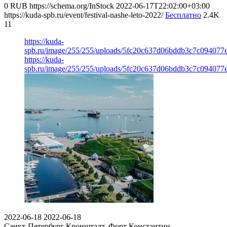
0
RUB
https://schema.org/InStock
2022-06-17T22:02:00+03:00
https://kuda-spb.ru/event/festival-nashe-leto-2022/
Бесплатно
2.4K
11
https://kuda-
spb.ru/image/255/255/uploads/5fc20c637d06bddb3c7c094077e
https://kuda-
spb.ru/image/255/255/uploads/5fc20c637d06bddb3c7c094077e
2022-06-18
2022-06-18
Санкт-Петербург
Кронштадт, Форт Константин