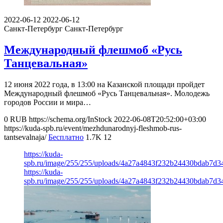
2022-06-12
2022-06-12
Санкт-Петербург
Санкт-Петербург
Международный флешмоб «Русь
Танцевальная»
12 июня 2022 года, в 13:00 на Казанской площади пройдет
Международный флешмоб «Русь Танцевальная». Молодежь
городов России и мира…
0
RUB
https://schema.org/InStock
2022-06-08T20:52:00+03:00
https://kuda-spb.ru/event/mezhdunarodnyj-fleshmob-rus-
tantsevalnaja/
Бесплатно
1.7K
12
https://kuda-
spb.ru/image/255/255/uploads/4a27a4843f232b24430bdab7d3
https://kuda-
spb.ru/image/255/255/uploads/4a27a4843f232b24430bdab7d3