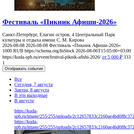
Фестиваль «Пикник Афиши-2026»
Санкт-Петербург, Елагин остров, 4
Центральный Парк
культуры и отдыха имени С. М. Кирова
2026-08-08
2026-08-08
Фестиваль «Пикник Афиши-2026»
1000
RUB
https://schema.org/InStock
2026-08-06T15:05:00+03:00
https://kuda-spb.ru/event/festival-piknik-afishi-2026/
от 5 000
₽
333
1
Отображать события
Все
Сегодня, 7 августа
Завтра, 8 августа
В эти выходные
В августе
https://kuda-
spb.ru/image/255/255/uploads/2c12657833c2160ae4bd0f8c372
https://kuda-
spb.ru/image/255/255/uploads/2c12657833c2160ae4bd0f8c372