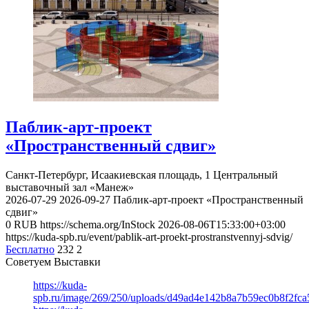
Паблик-арт-проект
«Пространственный сдвиг»
Санкт-Петербург, Исаакиевская площадь, 1
Центральный
выставочный зал «Манеж»
2026-07-29
2026-09-27
Паблик-арт-проект «Пространственный
сдвиг»
0
RUB
https://schema.org/InStock
2026-08-06T15:33:00+03:00
https://kuda-spb.ru/event/pablik-art-proekt-prostranstvennyj-sdvig/
Бесплатно
232
2
Советуем Выставки
https://kuda-
spb.ru/image/269/250/uploads/d49ad4e142b8a7b59ec0b8f2fc