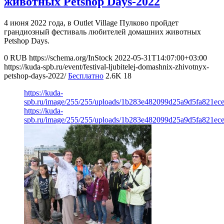
животных Petshop Days-2022
4 июня 2022 года, в Outlet Village Пулково пройдет
грандиозный фестиваль любителей домашних животных
Petshop Days.
0
RUB
https://schema.org/InStock
2022-05-31T14:07:00+03:00
https://kuda-spb.ru/event/festival-ljubitelej-domashnix-zhivotnyx-
petshop-days-2022/
Бесплатно
2.6K
18
https://kuda-
spb.ru/image/255/255/uploads/1b283e482099d25a9d5fa821ece
https://kuda-
spb.ru/image/255/255/uploads/1b283e482099d25a9d5fa821ece