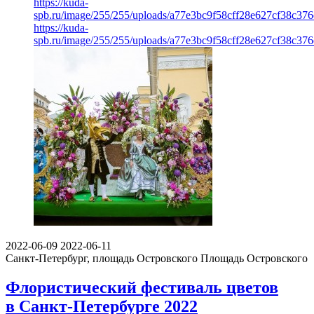
https://kuda-
spb.ru/image/255/255/uploads/a77e3bc9f58cff28e627cf38c376
https://kuda-
spb.ru/image/255/255/uploads/a77e3bc9f58cff28e627cf38c376
2022-06-09
2022-06-11
Санкт-Петербург, площадь Островского
Площадь Островского
Флористический фестиваль цветов
в Санкт-Петербурге 2022