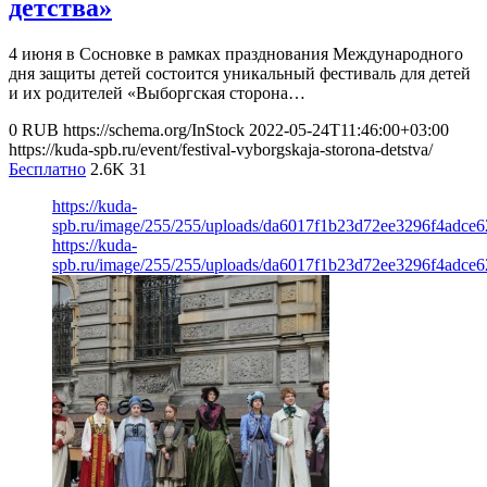
детства»
4 июня в Сосновке в рамках празднования Международного
дня защиты детей состоится уникальный фестиваль для детей
и их родителей «Выборгская сторона…
0
RUB
https://schema.org/InStock
2022-05-24T11:46:00+03:00
https://kuda-spb.ru/event/festival-vyborgskaja-storona-detstva/
Бесплатно
2.6K
31
https://kuda-
spb.ru/image/255/255/uploads/da6017f1b23d72ee3296f4adce
https://kuda-
spb.ru/image/255/255/uploads/da6017f1b23d72ee3296f4adce