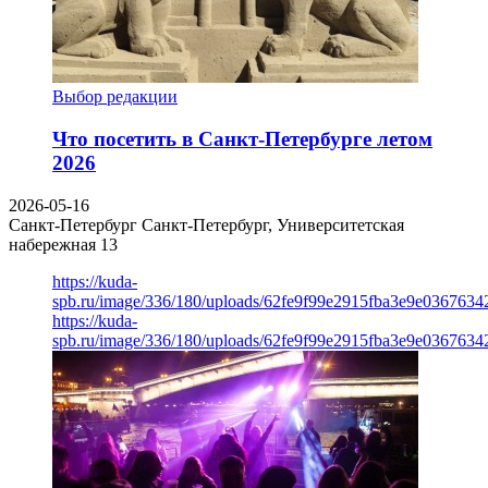
Выбор редакции
Что посетить в Санкт-Петербурге летом
2026
2026-05-16
Санкт-Петербург
Санкт-Петербург, Университетская
набережная 13
https://kuda-
spb.ru/image/336/180/uploads/62fe9f99e2915fba3e9e03676342
https://kuda-
spb.ru/image/336/180/uploads/62fe9f99e2915fba3e9e03676342