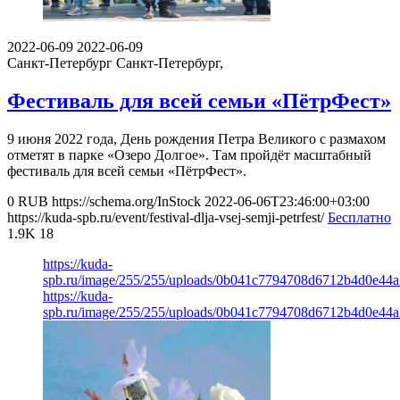
2022-06-09
2022-06-09
Санкт-Петербург
Санкт-Петербург,
Фестиваль для всей семьи «ПётрФест»
9 июня 2022 года, День рождения Петра Великого с размахом
отметят в парке «Озеро Долгое». Там пройдёт масштабный
фестиваль для всей семьи «ПётрФест».
0
RUB
https://schema.org/InStock
2022-06-06T23:46:00+03:00
https://kuda-spb.ru/event/festival-dlja-vsej-semji-petrfest/
Бесплатно
1.9K
18
https://kuda-
spb.ru/image/255/255/uploads/0b041c7794708d6712b4d0e44a
https://kuda-
spb.ru/image/255/255/uploads/0b041c7794708d6712b4d0e44a