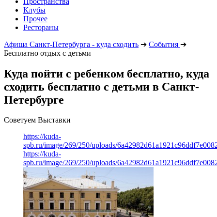
Пространства
Клубы
Прочее
Рестораны
Афиша Санкт-Петербурга - куда сходить
➔
События
➔
Бесплатно отдых с детьми
Куда пойти с ребенком бесплатно, куда
сходить бесплатно с детьми в Санкт-
Петербурге
Советуем Выставки
https://kuda-
spb.ru/image/269/250/uploads/6a42982d61a1921c96ddf7e008
https://kuda-
spb.ru/image/269/250/uploads/6a42982d61a1921c96ddf7e008