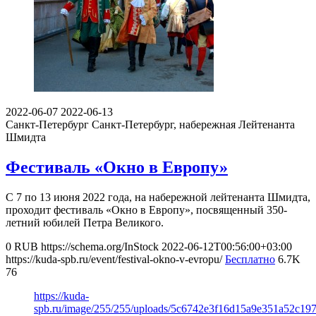
2022-06-07
2022-06-13
Санкт-Петербург
Санкт-Петербург, набережная Лейтенанта
Шмидта
Фестиваль «Окно в Европу»
С 7 по 13 июня 2022 года, на набережной лейтенанта Шмидта,
проходит фестиваль «Окно в Европу», посвященный 350-
летний юбилей Петра Великого.
0
RUB
https://schema.org/InStock
2022-06-12T00:56:00+03:00
https://kuda-spb.ru/event/festival-okno-v-evropu/
Бесплатно
6.7K
76
https://kuda-
spb.ru/image/255/255/uploads/5c6742e3f16d15a9e351a52c19