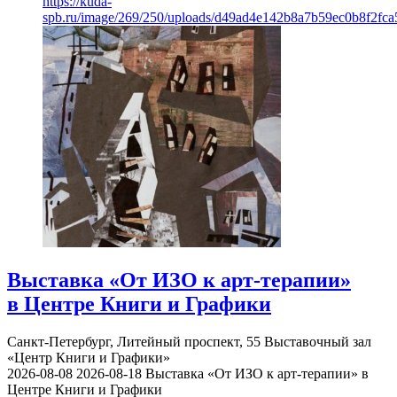
https://kuda-
spb.ru/image/269/250/uploads/d49ad4e142b8a7b59ec0b8f2fc
Выставка «От ИЗО к арт-терапии»
в Центре Книги и Графики
Санкт-Петербург, Литейный проспект, 55
Выставочный зал
«Центр Книги и Графики»
2026-08-08
2026-08-18
Выставка «От ИЗО к арт-терапии» в
Центре Книги и Графики