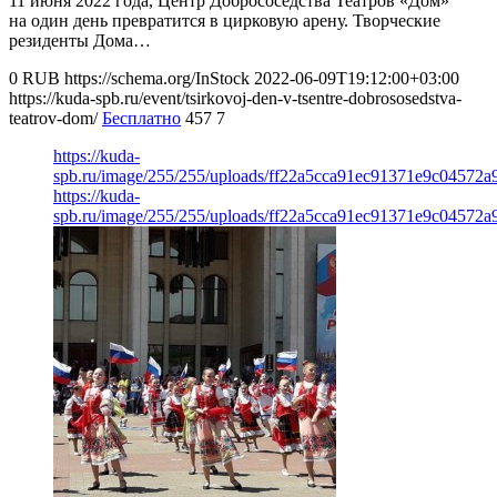
11 июня 2022 года, Центр Добрососедства Театров «Дом»
на один день превратится в цирковую арену. Творческие
резиденты Дома…
0
RUB
https://schema.org/InStock
2022-06-09T19:12:00+03:00
https://kuda-spb.ru/event/tsirkovoj-den-v-tsentre-dobrososedstva-
teatrov-dom/
Бесплатно
457
7
https://kuda-
spb.ru/image/255/255/uploads/ff22a5cca91ec91371e9c04572a
https://kuda-
spb.ru/image/255/255/uploads/ff22a5cca91ec91371e9c04572a