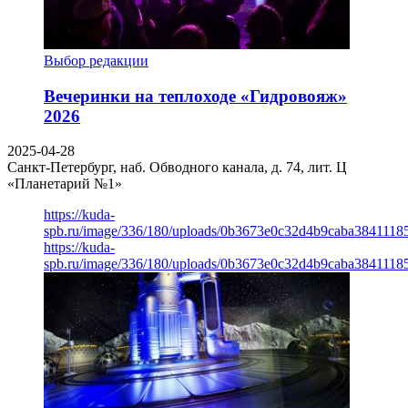
Выбор редакции
Вечеринки на теплоходе «Гидровояж»
2026
2025-04-28
Санкт-Петербург, наб. Обводного канала, д. 74, лит. Ц
«Планетарий №1»
https://kuda-
spb.ru/image/336/180/uploads/0b3673e0c32d4b9caba3841118
https://kuda-
spb.ru/image/336/180/uploads/0b3673e0c32d4b9caba3841118