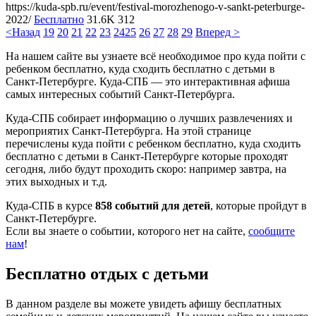
https://kuda-spb.ru/event/festival-morozhenogo-v-sankt-peterburge-
2022/
Бесплатно
31.6K
312
<Назад
19
20
21
22
23
24
25
26
27
28
29
Вперед >
На нашем сайте вы узнаете всё необходимое про куда пойти с
ребенком бесплатно, куда сходить бесплатно с детьми в
Санкт-Петербурге. Куда-СПБ — это интерактивная афиша
самых интересных событий Санкт-Петербурга.
Куда-СПБ собирает информацию о лучших развлечениях и
мероприятих Санкт-Петербурга. На этой странице
перечислены куда пойти с ребенком бесплатно, куда сходить
бесплатно с детьми в Санкт-Петербурге которые проходят
сегодня, либо будут проходить скоро: например завтра, на
этих выходных и т.д.
Куда-СПБ в курсе
858 событий для детей
, которые пройдут в
Санкт-Петербурге.
Если вы знаете о событии, которого нет на сайте,
сообщите
нам
!
Бесплатно отдых с детьми
В данном разделе вы можете увидеть афишу бесплатных