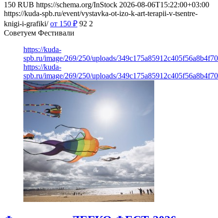
150
RUB
https://schema.org/InStock
2026-08-06T15:22:00+03:00
https://kuda-spb.ru/event/vystavka-ot-izo-k-art-terapii-v-tsentre-
knigi-i-grafiki/
от 150
₽
92
2
Советуем Фестивали
https://kuda-
spb.ru/image/269/250/uploads/349c175a85912c405f56a8b4f7
https://kuda-
spb.ru/image/269/250/uploads/349c175a85912c405f56a8b4f7