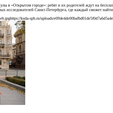
икулы в «Открытом городе»: ребят и их родителей ждут на беспла
 исследователей Санкт-Петербурга, где каждый сможет найти д
eb.jpg
https://kuda-spb.ru/uploads/e094e4de00bafbd01de5f0d7a6d5a4e