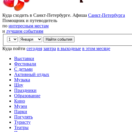
Куда сходить в Санкт-Петербурге. Афиша
Санкт-Петербурга
Помощник и путеводитель
по
интересным местам
и
лучшим событиям
Куда пойти
сегодня
завтра
в выходные
в этом месяце
Выставки
Фестивали
С детьми
Активный отдых
Музыка
Шоу
Праздники
Образование
Кино
Музеи
Парки
Погулять
Туристу
Театры