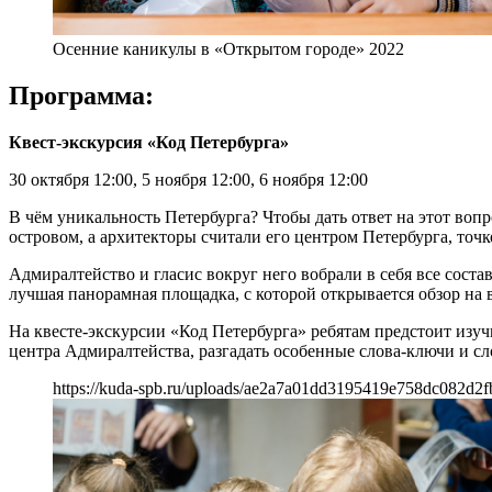
Осенние каникулы в «Открытом городе» 2022
Программа:
Квест-экскурсия «Код Петербурга»
30 октября 12:00, 5 ноября 12:00, 6 ноября 12:00
В чём уникальность Петербурга? Чтобы дать ответ на этот вопр
островом, а архитекторы считали его центром Петербурга, точк
Адмиралтейство и гласис вокруг него вобрали в себя все соста
лучшая панорамная площадка, с которой открывается обзор на
На квесте-экскурсии «Код Петербурга» ребятам предстоит изуч
центра Адмиралтейства, разгадать особенные слова-ключи и с
https://kuda-spb.ru/uploads/ae2a7a01dd3195419e758dc082d2f