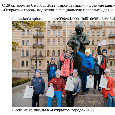
С 29 октября по 6 ноября 2022 г. пройдет акция «Осенние кан
«Открытый город» подготовил специальную программу для юных
https://kuda-spb.ru/uploads/e094e4de00bafbd01de5f0d7a6d5a4
Осенние каникулы в «Открытом городе» 2022