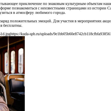
атывающее приключение по знаковым культурным объектам нашег
 форме познакомиться с неизвестными страницами из истории С
зиться в атмосферу любимого города.
 заряд положительных эмоций. Для участия в мероприятиях акции
я бесплатны.
61d.jpg
https://kuda-spb.ru/uploads/9e1bb05b60e8742cb118cfbfa93856