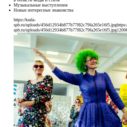
Музыкальные выступления
Новые интересные знакомства
https://kuda-
spb.ru/uploads/456d12934b877b77f82c79fa265e16f5.jpg
https:
spb.ru/uploads/456d12934b877b77f82c79fa265e16f5.jpg
1200