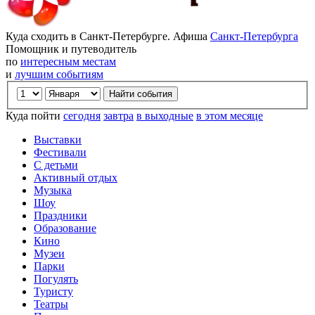
Куда сходить в Санкт-Петербурге. Афиша
Санкт-Петербурга
Помощник и путеводитель
по
интересным местам
и
лучшим событиям
Куда пойти
сегодня
завтра
в выходные
в этом месяце
Выставки
Фестивали
С детьми
Активный отдых
Музыка
Шоу
Праздники
Образование
Кино
Музеи
Парки
Погулять
Туристу
Театры