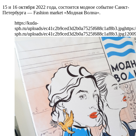
15 и 16 октября 2022 года, состоится модное событие Санкт-
Петербурга — Fashion market «Модная Волна».
https://kuda-
spb.ru/uploads/ec41c2b9ced3d2b0a7525f688c1af8b3.jpg
https:
spb.ru/uploads/ec41c2b9ced3d2b0a7525f688c1af8b3.jpg
1200