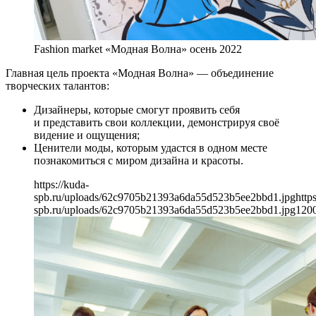
Fashion market «Модная Волна» осень 2022
Главная цель проекта «Модная Волна» — объединение
творческих талантов:
Дизайнеры, которые смогут проявить себя
и представить свои коллекции, демонстрируя своё
видение и ощущения;
Ценители моды, которым удастся в одном месте
познакомиться с миром дизайна и красоты.
https://kuda-
spb.ru/uploads/62c9705b21393a6da55d523b5ee2bbd1.jpg
http
spb.ru/uploads/62c9705b21393a6da55d523b5ee2bbd1.jpg
120