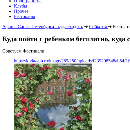
Пространства
Клубы
Прочее
Рестораны
Афиша Санкт-Петербурга - куда сходить
➔
События
➔
Бесплат
Куда пойти с ребенком бесплатно, куда 
Советуем Фестивали
https://kuda-spb.ru/image/269/250/uploads/f239298548ab54f