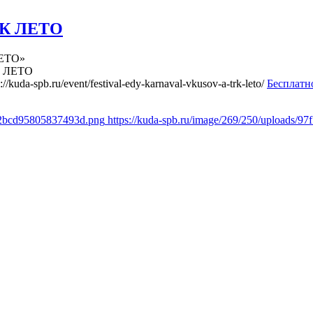
ТРК ЛЕТО
ЕТО»
К ЛЕТО
s://kuda-spb.ru/event/festival-edy-karnaval-vkusov-a-trk-leto/
Бесплатн
472bcd95805837493d.png
https://kuda-spb.ru/image/269/250/uploads