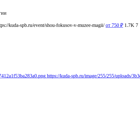
гии
tps://kuda-spb.ru/event/shou-fokusov-v-muzee-magii/
от 750
₽
1.7K
7
e7412a1f53ba283a0.png
https://kuda-spb.ru/image/255/255/uploads/