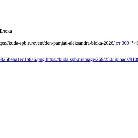
 Блока
tps://kuda-spb.ru/event/den-pamjati-aleksandra-bloka-2026/
от 300
₽
4
36825beba1ec1b8a6.png
https://kuda-spb.ru/image/269/250/uploads/