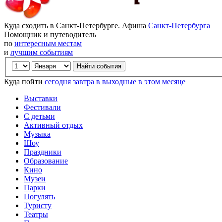
Куда сходить в Санкт-Петербурге. Афиша
Санкт-Петербурга
Помощник и путеводитель
по
интересным местам
и
лучшим событиям
Куда пойти
сегодня
завтра
в выходные
в этом месяце
Выставки
Фестивали
С детьми
Активный отдых
Музыка
Шоу
Праздники
Образование
Кино
Музеи
Парки
Погулять
Туристу
Театры