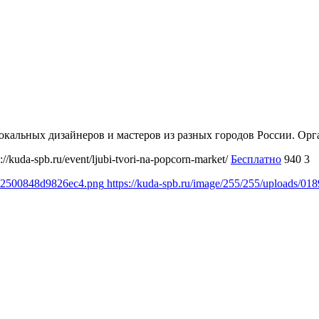
 локальных дизайнеров и мастеров из разных городов России. О
s://kuda-spb.ru/event/ljubi-tvori-na-popcorn-market/
Бесплатно
940
3
c52500848d9826ec4.png
https://kuda-spb.ru/image/255/255/uploads/