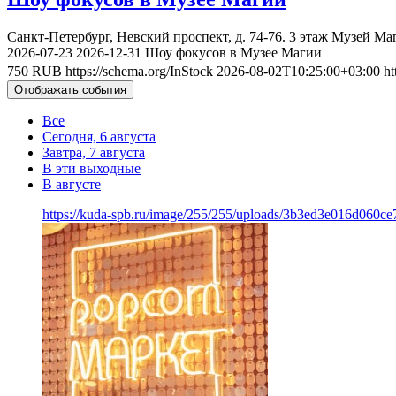
Санкт-Петербург, Невский проспект, д. 74-76. 3 этаж
Музей Ма
2026-07-23
2026-12-31
Шоу фокусов в Музее Магии
750
RUB
https://schema.org/InStock
2026-08-02T10:25:00+03:00
ht
Отображать события
Все
Сегодня, 6 августа
Завтра, 7 августа
В эти выходные
В августе
https://kuda-spb.ru/image/255/255/uploads/3b3ed3e016d060c