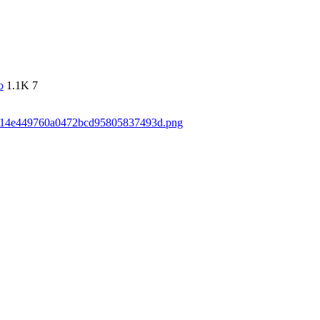
о
1.1K
7
/97f14e449760a0472bcd95805837493d.png