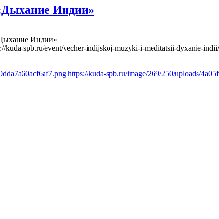
 «Дыхание Индии»
«Дыхание Индии»
s://kuda-spb.ru/event/vecher-indijskoj-muzyki-i-meditatsii-dyxanie-indii/
c0dda7a60acf6af7.png
https://kuda-spb.ru/image/269/250/uploads/4a0