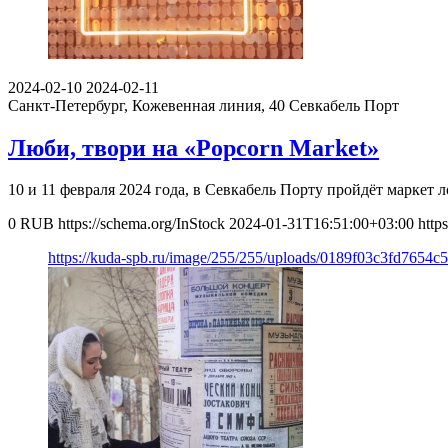
2024-02-10
2024-02-11
Санкт-Петербург, Кожевенная линия, 40
Севкабель Порт
Люби, твори на «Popcorn Market»
10 и 11 февраля 2024 года, в Севкабель Порту пройдёт маркет
0
RUB
https://schema.org/InStock
2024-01-31T16:51:00+03:00
http
https://kuda-spb.ru/image/255/255/uploads/0189f03c3fd7654