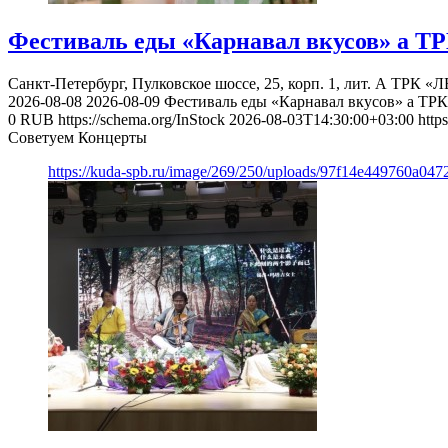
Фестиваль еды «Карнавал вкусов» а 
Санкт-Петербург, Пулковское шоссе, 25, корп. 1, лит. А
ТРК «Л
2026-08-08
2026-08-09
Фестиваль еды «Карнавал вкусов» а ТР
0
RUB
https://schema.org/InStock
2026-08-03T14:30:00+03:00
http
Советуем Концерты
https://kuda-spb.ru/image/269/250/uploads/97f14e449760a0