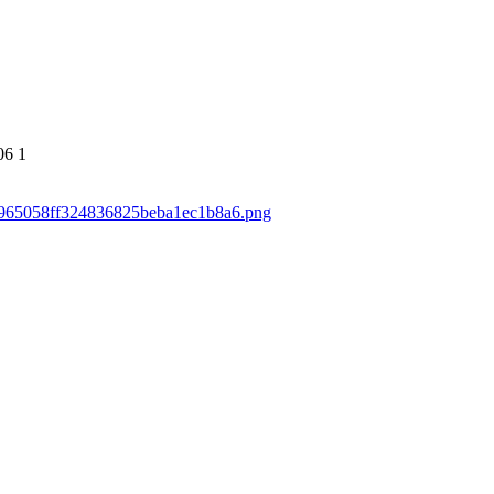
06
1
810965058ff324836825beba1ec1b8a6.png