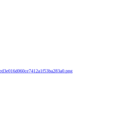
3b3ed3e016d060ce7412a1f53ba283a0.png