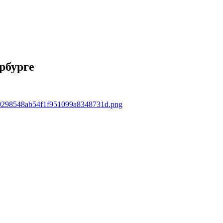
рбурге
f239298548ab54f1f951099a8348731d.png