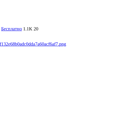
Бесплатно
1.1K
20
5ff132e68b0adc0dda7a60acf6af7.png