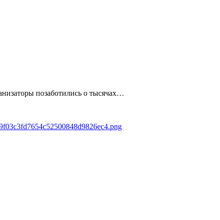
рганизаторы позаботились о тысячах…
0189f03c3fd7654c52500848d9826ec4.png