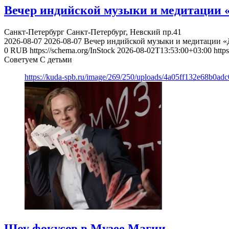
Вечер индийской музыки и медитации
Санкт-Петербург
Санкт-Петербург, Невский пр.41
2026-08-07
2026-08-07
Вечер индийской музыки и медитации 
0
RUB
https://schema.org/InStock
2026-08-02T13:53:00+03:00
http
Советуем С детьми
https://kuda-spb.ru/image/269/250/uploads/4a05ff132e68b0ad
Шоу фокусов в Музее Магии