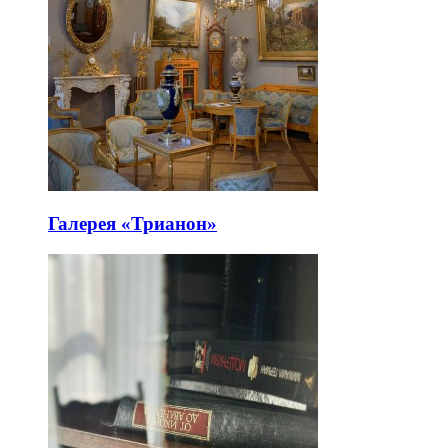
Галерея «Трианон»