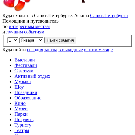
Куда сходить в Санкт-Петербурге. Афиша
Санкт-Петербурга
Помощник и путеводитель
по
интересным местам
и
лучшим событиям
Куда пойти
сегодня
завтра
в выходные
в этом месяце
Выставки
Фестивали
С детьми
Активный отдых
Музыка
Шоу
Праздники
Образование
Кино
Музеи
Парки
Погулять
Туристу
Театры