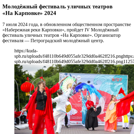
Молодёжный фестиваль уличных театров
«На Карповке» 2024
7 июля 2024 года, в обновленном общественном пространстве
«Набережная реки Карповки», пройдет IV Молодёжный
фестиваль уличных театров «На Карповке». Организатор
фестиваля — Петроградский молодёжный центр.
https://kuda-
spb.ru/uploads/f48110b649d055afe329dd0a462ff216.png
https:
spb.ru/uploads/f48110b649d055afe329dd0a462ff216.png
1125