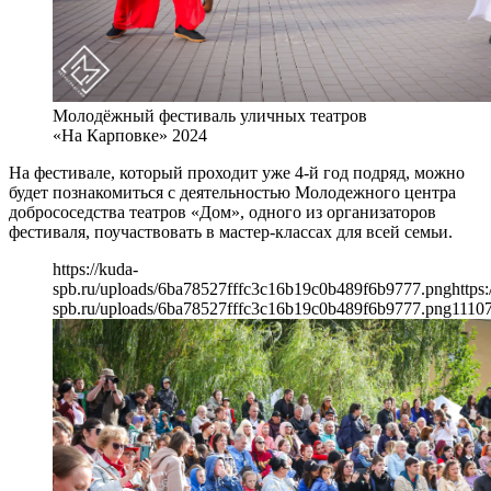
Молодёжный фестиваль уличных театров
«На Карповке» 2024
На фестивале, который проходит уже 4-й год подряд, можно
будет познакомиться с деятельностью Молодежного центра
добрососедства театров «Дом», одного из организаторов
фестиваля, поучаствовать в мастер-классах для всей семьи.
https://kuda-
spb.ru/uploads/6ba78527fffc3c16b19c0b489f6b9777.png
https:
spb.ru/uploads/6ba78527fffc3c16b19c0b489f6b9777.png
1110