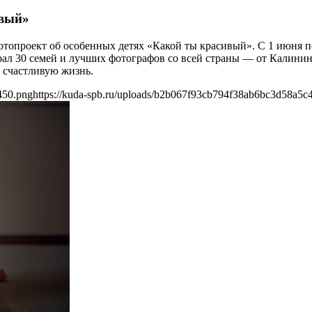
ивый»
топроект об особенных детях «Какой ты красивый». С 1 июня п
ал 30 семей и лучших фотографов со всей страны — от Калинин
 счастливую жизнь.
450.png
https://kuda-spb.ru/uploads/b2b067f93cb794f38ab6bc3d58a5c