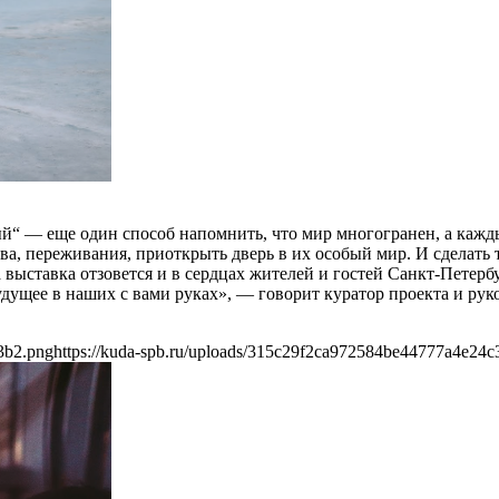
й“ — еще один способ напомнить, что мир многогранен, а кажд
ства, переживания, приоткрыть дверь в их особый мир. И сделать
а выставка отзовется и в сердцах жителей и гостей Санкт-Петер
удущее в наших с вами руках», — говорит куратор проекта и рук
3b2.png
https://kuda-spb.ru/uploads/315c29f2ca972584be44777a4e24c