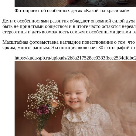
Фотопроект об особенных детях «Какой ты красивый»
Дети с особенностями развития обладают огромной силой духа 
быть не принятыми обществом и в итоге часто остаются нере
стереотипы и дать возможность семьям с особенными детьми р
Масштабная фотовыставка наглядное повествование о том, что 
ярким, многогранным. Экспозиция включает 30 фотографий с ос
https://kuda-spb.ru/uploads/2b8a217528ec0383fbce2534dfdbe