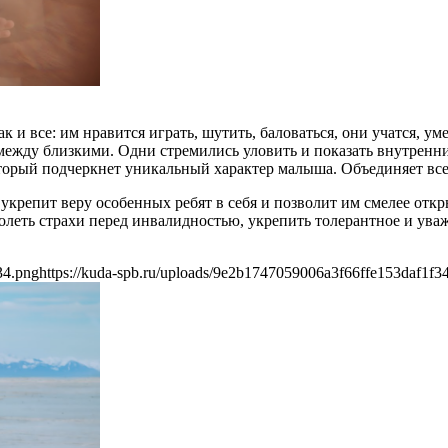
к и все: им нравится играть, шутить, баловаться, они учатся, 
между близкими. Одни стремились уловить и показать внутренний
оторый подчеркнет уникальный характер малыша. Объединяет все 
укрепит веру особенных ребят в себя и позволит им смелее отк
олеть страхи перед инвалидностью, укрепить толерантное и ув
34.png
https://kuda-spb.ru/uploads/9e2b1747059006a3f66ffe153daf1f3