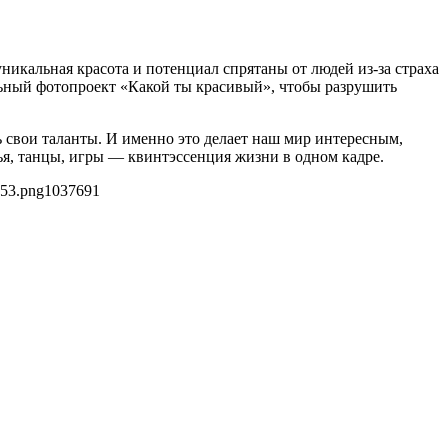
никальная красота и потенциал спрятаны от людей из-за страха
ьный фотопроект «Какой ты красивый», чтобы разрушить
ь свои таланты. И именно это делает наш мир интересным,
ья, танцы, игры — квинтэссенция жизни в одном кадре.
253.png
1037
691