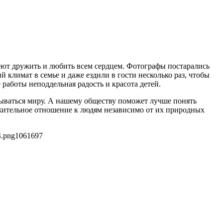
умеют дружить и любить всем сердцем. Фотографы постарались
 климат в семье и даже ездили в гости несколько раз, чтобы
работы неподдельная радость и красота детей.
рываться миру. А нашему обществу поможет лучше понять
ажительное отношение к людям независимо от их природных
4.png
1061
697