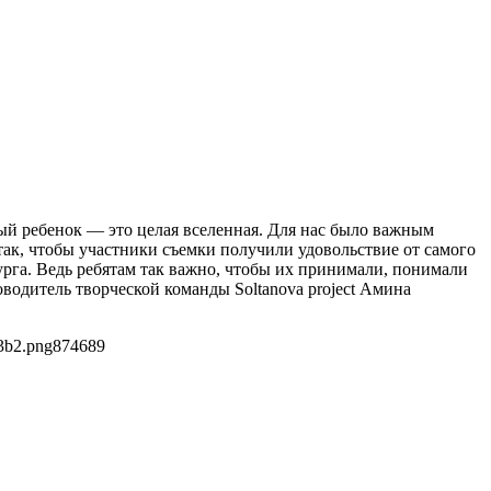
ый ребенок — это целая вселенная. Для нас было важным
 так, чтобы участники съемки получили удовольствие от самого
бурга. Ведь ребятам так важно, чтобы их принимали, понимали
оводитель творческой команды Soltanova project Амина
3b2.png
874
689