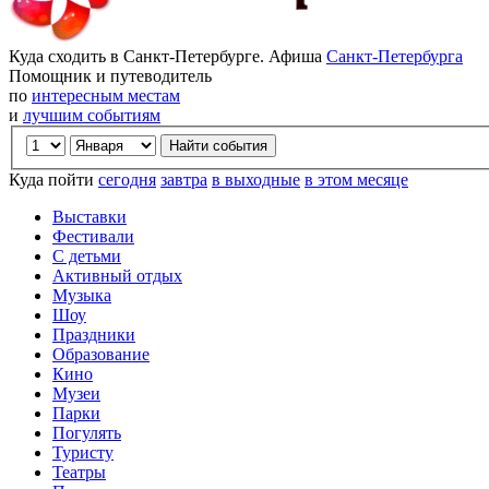
Куда сходить в Санкт-Петербурге. Афиша
Санкт-Петербурга
Помощник и путеводитель
по
интересным местам
и
лучшим событиям
Куда пойти
сегодня
завтра
в выходные
в этом месяце
Выставки
Фестивали
С детьми
Активный отдых
Музыка
Шоу
Праздники
Образование
Кино
Музеи
Парки
Погулять
Туристу
Театры