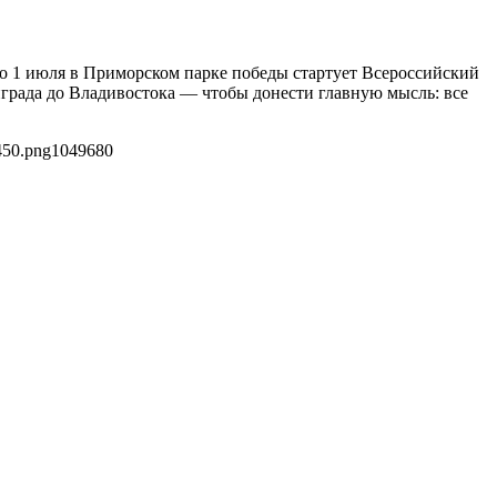
о 1 июля в Приморском парке победы стартует Всероссийский
града до Владивостока — чтобы донести главную мысль: все
450.png
1049
680