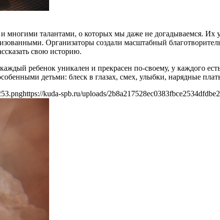
и многими талантами, о которых мы даже не догадываемся. Их у
ализованными. Организаторы создали масштабный благотворител
ассказать свою историю.
каждый ребенок уникален и прекрасен по-своему, у каждого ест
обенными детьми: блеск в глазах, смех, улыбки, нарядные плат
253.png
https://kuda-spb.ru/uploads/2b8a217528ec0383fbce2534dfdbe